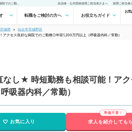
【宮城県／仙台市】★当直なし★ 時短勤務も相談可能！アクセス良好な病院でのご勤務◎年収1,200万円以上（呼吸器内科／常勤）の転職・求人｜医師の求人・転職・アルバイトは【マイナビDOCTOR】
自治体・公共団体採用ご担当者さまへ
採用ご担当者
お気
す
転職をご検討の方へ
お役立ちガイド
宮城県
仙台市宮城野区
！アクセス良好な病院でのご勤務◎年収1,200万円以上（呼吸器内科／常勤）
直なし★ 時短勤務も相談可能！ア
上（呼吸器内科／常勤）
お気に入り
求人を紹介しても