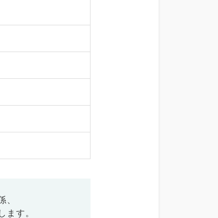
係、
します。