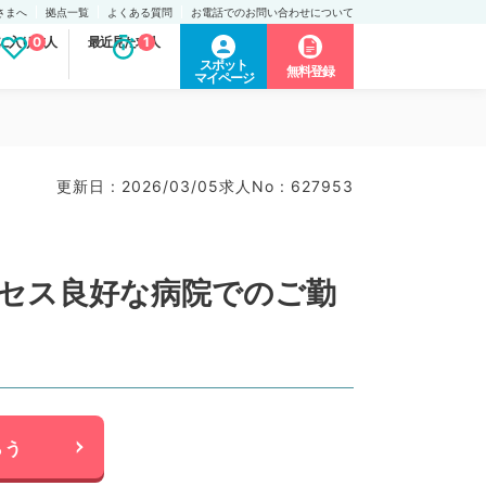
さまへ
拠点一覧
よくある質問
お電話でのお問い合わせについて
に入り求人
0
最近見た求人
1
スポット
無料登録
マイページ
更新日 : 2026/03/05
求人No : 627953
クセス良好な病院でのご勤
らう