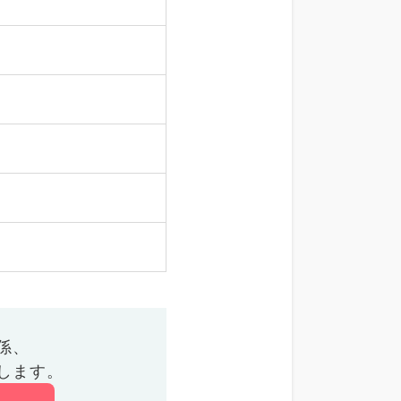
係、
します。