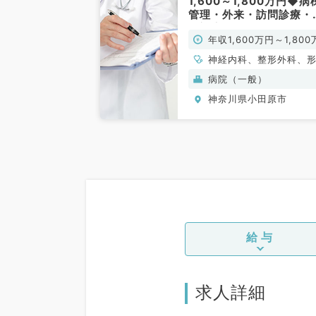
1,600～1,800万円◆病
管理・外来・訪問診療・
急対応のお仕事です！／
年収1,600万円～1,800
次救急指定病院（内科系
外科系／常勤）
円
神経内科、整形外科、
外科、脳神経外科、呼
病院（一般）
外科、心臓血管外科、
神奈川県小田原市
器科、一般内科、循環
科、呼吸器内科、消化
科、内分泌・代謝内科
臓内科、老年内科、血
科、外科系全般、一般
科、消化器外科、乳腺
科、膠原病科、大腸・
外科
給与
求人詳細