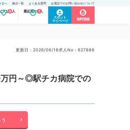
さまへ
拠点一覧
よくある質問
お電話でのお問い合わせについて
に入り求人
0
最近見た求人
1
スポット
無料登録
マイページ
更新日 : 2026/06/18
求人No : 627886
0万円～◎駅チカ病院での
らう