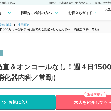
【神奈川県／小田原市】当直＆オンコールなし！週４日1500万円～◎駅チカ病院でのご勤務～ゆったりめ～（消化器内科／常勤）の転職・求人｜医師の求人・転職・アルバイトは【マイナビDOCTOR】
自治体・公共団体採用ご担当者さまへ
採用ご担当者
お気
す
転職をご検討の方へ
お役立ちガイド
神奈川県
小田原市
1500万円～◎駅チカ病院でのご勤務～ゆったりめ～（消化器内科／常勤）
内
当直＆オンコールなし！週４日150
消化器内科／常勤）
お気に入り
求人を紹介しても