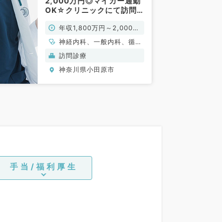
2,000万円◎マイカー通勤
OK☆クリニックにて訪問
診療のお仕事です※管理医
年収1,800万円～2,000万
師求人※（内科系／常勤）
円
神経内科、一般内科、循環
器内科、呼吸器内科、消化
訪問診療
器内科、内分泌・代謝内
神奈川県小田原市
科、腎臓内科、老年内科、
血液内科、膠原病科
手当/福利厚生