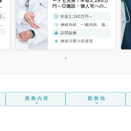
棟
ートも充実！年収2,280万
救
円～◎施設・個人宅への訪
2
問診療のお仕事（内科系／
万
年収2,280万円～
・
常勤）
形成
神経内科、一般内科、循環
吸器
器内科、呼吸器内科、消化
訪問診療
泌尿
器内科、内分泌・代謝内
神奈川県小田原市
器内
科、腎臓内科、老年内科、
器内
血液内科、膠原病科
、腎
液内
外
外
肛門
業務内容
勤務地