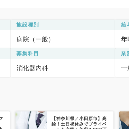
施設種別
給
病院（一般）
年
募集科目
業
消化器内科
一
鏡
査
マ
【神奈川県／小田原市】高
給！土日祝休みでプライベ