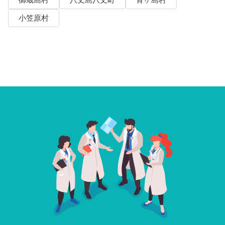
御蔵島村
八丈島八丈町
青ヶ島村
小笠原村