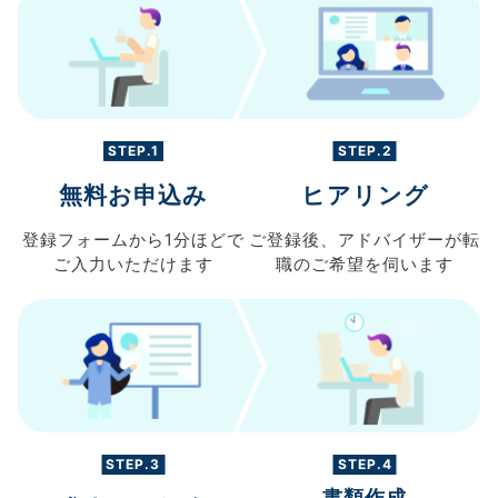
STEP.1
STEP.2
無料お申込み
ヒアリング
登録フォームから
1分ほどで
ご登録後、
アドバイザーが転
ご入力
いただけます
職の
ご希望を伺います
STEP.3
STEP.4
書類作成