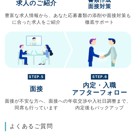
求人のご紹介
面接対策
豊富な求人情報から、
あなた
応募書類の
添削や面接対策も
に合った求人を
ご紹介
徹底サポート
STEP.5
STEP.6
内定・入職
面接
アフターフォロー
面接が不安な方へ、
面接への
年収交渉や
入社日調整まで、
同席も
行っています
内定後もバックアップ
よくあるご質問