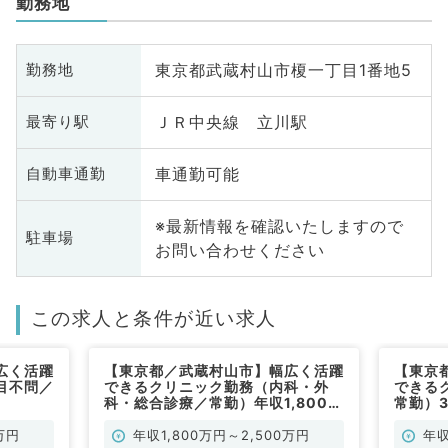
勤務地
東京都武蔵村山市榎一丁目1番地5
勤務地
ＪＲ中央線 立川駅
最寄り駅
車通勤可能
自動車通勤
※最新情報を確認いたしますので
駐車場
お問い合わせください
この求人と条件が近い求人
広く活躍
【東京都／武蔵村山市】幅広く活躍
【東京
目不問／
できるクリニック勤務（内科・外
できる
科・総合診療／常勤）年収1,800万
常勤）3
円～
万円
年収1,800万円～2,500万円
年収