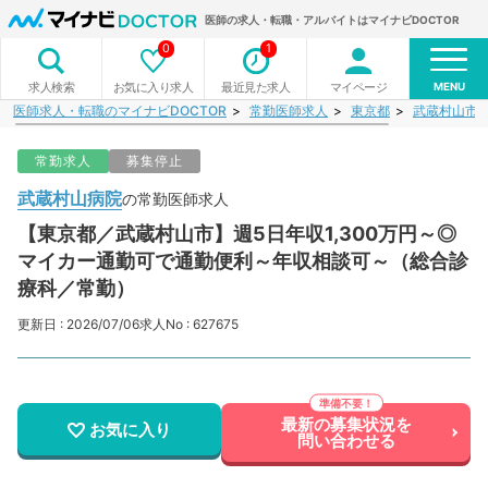
医師の求人・転職・アルバイトはマイナビDOCTOR
0
1
MENU
お気に入り求人
最近見た求人
マイページ
求人検索
医師求人・転職のマイナビDOCTOR
常勤医師求人
東京都
武蔵村山市
常勤求人
募集停止
武蔵村山病院
の常勤医師求人
【東京都／武蔵村山市】週5日年収1,300万円～◎
マイカー通勤可で通勤便利～年収相談可～（総合診
療科／常勤）
更新日 : 2026/07/06
求人No : 627675
最新の募集状況を
お気に入り
問い合わせる