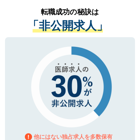
リアパートナーが将来のご希望などをおう
提供することは一切ありません。また弊社
かがいして、現在の医療機関の状況や紹介
転職成功の秘訣は
は、個人情報の取り扱いについての厳密な
経験をまじえながら、適切なアドバイスを
管理基準を満たした事業者のみに付与され
「非公開求人」
させていただきます。すぐにご転職をされ
る、プライバシーマークを取得済みです。
ない方には、長期的なサポートが可能です
ご登録いただいた個人情報は、SSL（デー
ので、まずはご登録ください。
タ暗号化）によって保護されていますの
で、機密保持に関してもご安心ください。
他にはない独占求人を多数保有