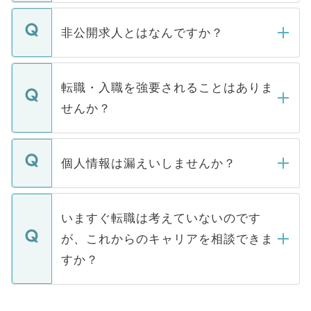
ご登録いただきましたら、弊社担当者がご
登録内容を確認し、その後メールもしくは
非公開求人とはなんですか？
お電話にて次のステップのご案内をいたし
ます。通常、5営業日以内にはご連絡をせて
マイナビDOCTORで取り扱っている求人の
いただきますので、しばらくお待ちくださ
うち約3割は、Webサイトからご覧いただ
転職・入職を強要されることはありま
い。
けない「非公開求人」です。非公開求人は
せんか？
下記の理由によって、一般には公開してい
ません。
転職・入職を強要することは一切ありませ
ん。また、仮に応募先から内定をいただい
個人情報は漏えいしませんか？
■応募殺到を避けるため 人気のある医療機
たとしても、ご本人が納得しない限り、内
関を公にしてしまうと、応募が殺到する場
定を承諾する必要はありません。内定先へ
個人情報が漏えいすることはありませんの
合があります。 選考を効率よく行うため
の辞退の連絡はキャリアパートナーが行い
で、ご安心ください。当サイトからの登録
いますぐ転職は考えていないのです
に、医療機関が求める条件に合った人材の
ますので、ご安心ください。
などで収集したご登録者様の個人情報は、
が、これからのキャリアを相談できま
みを人材紹介会社に依頼するケースが増え
ご本人のキャリアアップおよび転職活動の
ています。
すか？
支援を目的に使用いたします。お預かりし
ているすべての個人データはご本人の許可
お気軽にご相談ください。先生専任のキャ
なく、医療機関側に開示したり、第三者に