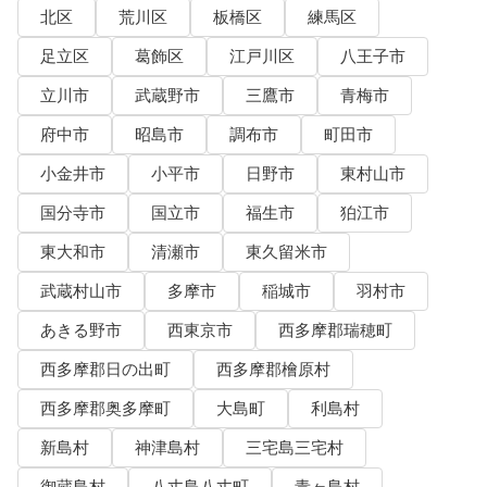
北区
荒川区
板橋区
練馬区
足立区
葛飾区
江戸川区
八王子市
立川市
武蔵野市
三鷹市
青梅市
府中市
昭島市
調布市
町田市
小金井市
小平市
日野市
東村山市
国分寺市
国立市
福生市
狛江市
東大和市
清瀬市
東久留米市
武蔵村山市
多摩市
稲城市
羽村市
あきる野市
西東京市
西多摩郡瑞穂町
西多摩郡日の出町
西多摩郡檜原村
西多摩郡奥多摩町
大島町
利島村
新島村
神津島村
三宅島三宅村