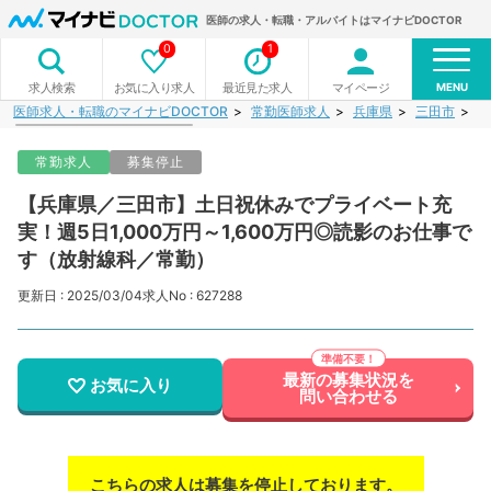
医師の求人・転職・アルバイトはマイナビDOCTOR
0
1
MENU
お気に入り求人
最近見た求人
マイページ
求人検索
医師求人・転職のマイナビDOCTOR
常勤医師求人
兵庫県
三田市
【
常勤求人
募集停止
【兵庫県／三田市】土日祝休みでプライベート充
実！週5日1,000万円～1,600万円◎読影のお仕事で
す（放射線科／常勤）
更新日 : 2025/03/04
求人No : 627288
最新の募集状況を
お気に入り
問い合わせる
こちらの求人は募集を停止しております。