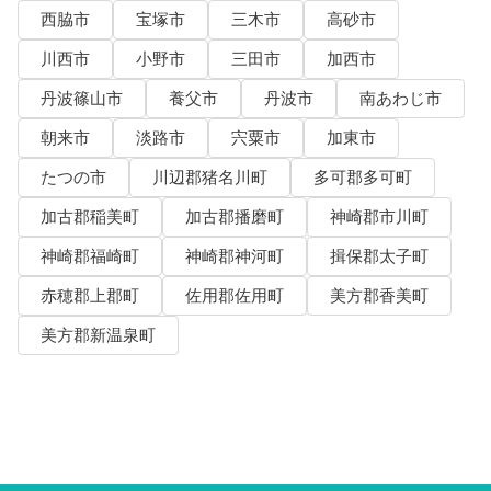
西脇市
宝塚市
三木市
高砂市
川西市
小野市
三田市
加西市
丹波篠山市
養父市
丹波市
南あわじ市
朝来市
淡路市
宍粟市
加東市
たつの市
川辺郡猪名川町
多可郡多可町
加古郡稲美町
加古郡播磨町
神崎郡市川町
神崎郡福崎町
神崎郡神河町
揖保郡太子町
赤穂郡上郡町
佐用郡佐用町
美方郡香美町
美方郡新温泉町