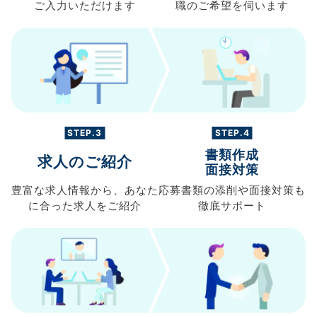
ご入力
いただけます
職の
ご希望を伺います
STEP.3
STEP.4
書類作成
求人のご紹介
面接対策
豊富な求人情報から、
あなた
応募書類の
添削や面接対策も
に合った求人を
ご紹介
徹底サポート