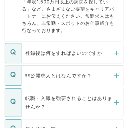
「年収1,500万円以上の病院を探してい
る」など、さまざまなご要望をキャリアパ
ートナーにお伝えください。常勤求人はも
ちろん、非常勤・スポットのお仕事紹介も
行なっております。
登録後は何をすればよいのですか
ご登録いただきましたら、弊社担当者がご
登録内容を確認し、その後メールもしくは
非公開求人とはなんですか？
お電話にて次のステップのご案内をいたし
ます。通常、5営業日以内にはご連絡をせて
マイナビDOCTORで取り扱っている求人の
いただきますので、しばらくお待ちくださ
うち約3割は、Webサイトからご覧いただ
転職・入職を強要されることはありま
い。
けない「非公開求人」です。非公開求人は
せんか？
下記の理由によって、一般には公開してい
ません。
転職・入職を強要することは一切ありませ