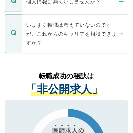
ん。また、仮に応募先から内定をいただい
個人情報は漏えいしませんか？
■応募殺到を避けるため 人気のある医療機
たとしても、ご本人が納得しない限り、内
関を公にしてしまうと、応募が殺到する場
定を承諾する必要はありません。内定先へ
個人情報が漏えいすることはありませんの
合があります。 選考を効率よく行うため
の辞退の連絡はキャリアパートナーが行い
で、ご安心ください。当サイトからの登録
いますぐ転職は考えていないのです
に、医療機関が求める条件に合った人材の
ますので、ご安心ください。
などで収集したご登録者様の個人情報は、
が、これからのキャリアを相談できま
みを人材紹介会社に依頼するケースが増え
ご本人のキャリアアップおよび転職活動の
ています。
すか？
支援を目的に使用いたします。お預かりし
ているすべての個人データはご本人の許可
お気軽にご相談ください。先生専任のキャ
なく、医療機関側に開示したり、第三者に
リアパートナーが将来のご希望などをおう
提供することは一切ありません。また弊社
かがいして、現在の医療機関の状況や紹介
転職成功の秘訣は
は、個人情報の取り扱いについての厳密な
経験をまじえながら、適切なアドバイスを
管理基準を満たした事業者のみに付与され
「非公開求人」
させていただきます。すぐにご転職をされ
る、プライバシーマークを取得済みです。
ない方には、長期的なサポートが可能です
ご登録いただいた個人情報は、SSL（デー
ので、まずはご登録ください。
タ暗号化）によって保護されていますの
で、機密保持に関してもご安心ください。