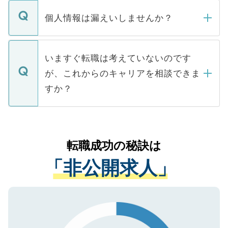
転職・入職を強要することは一切ありませ
ん。また、仮に応募先から内定をいただい
個人情報は漏えいしませんか？
■応募殺到を避けるため 人気のある医療機
たとしても、ご本人が納得しない限り、内
関を公にしてしまうと、応募が殺到する場
定を承諾する必要はありません。内定先へ
個人情報が漏えいすることはありませんの
合があります。 選考を効率よく行うため
の辞退の連絡はキャリアパートナーが行い
で、ご安心ください。当サイトからの登録
いますぐ転職は考えていないのです
に、医療機関が求める条件に合った人材の
ますので、ご安心ください。
などで収集したご登録者様の個人情報は、
が、これからのキャリアを相談できま
みを人材紹介会社に依頼するケースが増え
ご本人のキャリアアップおよび転職活動の
ています。
すか？
支援を目的に使用いたします。お預かりし
ているすべての個人データはご本人の許可
お気軽にご相談ください。先生専任のキャ
なく、医療機関側に開示したり、第三者に
リアパートナーが将来のご希望などをおう
提供することは一切ありません。また弊社
かがいして、現在の医療機関の状況や紹介
転職成功の秘訣は
は、個人情報の取り扱いについての厳密な
経験をまじえながら、適切なアドバイスを
管理基準を満たした事業者のみに付与され
「非公開求人」
させていただきます。すぐにご転職をされ
る、プライバシーマークを取得済みです。
ない方には、長期的なサポートが可能です
ご登録いただいた個人情報は、SSL（デー
ので、まずはご登録ください。
タ暗号化）によって保護されていますの
で、機密保持に関してもご安心ください。