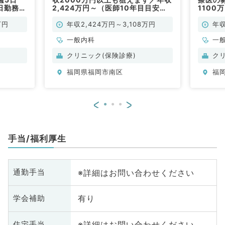
4日勤務応
2,424万円～（医師10年目目安）
1100
◎訪問診療★未経験からご入職の
容・週
方が7割！★（一般内科／常勤）
勤）
万円
年収2,424万円～3,108万円
年収
一般内科
一
クリニック(保険診療)
ク
福岡県福岡市南区
福
<
>
手当/福利厚生
※詳細はお問い合わせください
通勤手当
有り
学会補助
※詳細はお問い合わせください
住宅手当