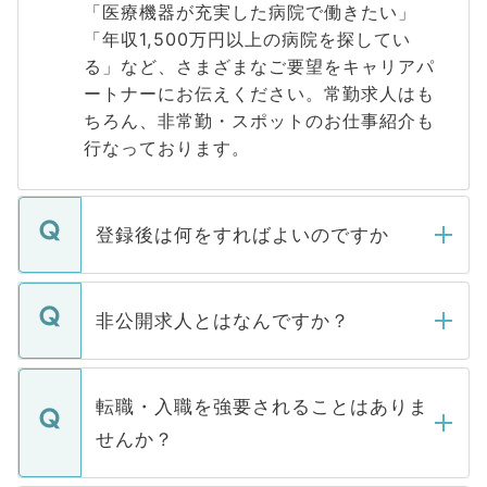
「医療機器が充実した病院で働きたい」
「年収1,500万円以上の病院を探してい
る」など、さまざまなご要望をキャリアパ
ートナーにお伝えください。常勤求人はも
ちろん、非常勤・スポットのお仕事紹介も
行なっております。
登録後は何をすればよいのですか
ご登録いただきましたら、弊社担当者がご
登録内容を確認し、その後メールもしくは
非公開求人とはなんですか？
お電話にて次のステップのご案内をいたし
ます。通常、5営業日以内にはご連絡をせて
マイナビDOCTORで取り扱っている求人の
いただきますので、しばらくお待ちくださ
うち約3割は、Webサイトからご覧いただ
転職・入職を強要されることはありま
い。
けない「非公開求人」です。非公開求人は
せんか？
下記の理由によって、一般には公開してい
ません。