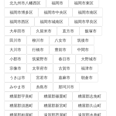
北九州市八幡西区
福岡市
福岡市東区
福岡市博多区
福岡市中央区
福岡市南区
福岡市西区
福岡市城南区
福岡市早良区
大牟田市
久留米市
直方市
飯塚市
田川市
柳川市
八女市
筑後市
大川市
行橋市
豊前市
中間市
小郡市
筑紫野市
春日市
大野城市
宗像市
太宰府市
古賀市
福津市
うきは市
宮若市
嘉麻市
朝倉市
みやま市
糸島市
那珂川市
糟屋郡宇美町
糟屋郡篠栗町
糟屋郡志免町
糟屋郡須惠町
糟屋郡新宮町
糟屋郡久山町
糟屋郡粕屋町
遠賀郡芦屋町
遠賀郡水巻町