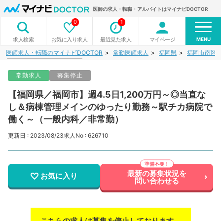
医師の求人・転職・アルバイトはマイナビDOCTOR
0
1
MENU
お気に入り求人
最近見た求人
マイページ
求人検索
医師求人・転職のマイナビDOCTOR
常勤医師求人
福岡県
福岡市南区
常勤求人
募集停止
【福岡県／福岡市】週4.5日1,200万円～◎当直な
し＆病棟管理メインのゆったり勤務～駅チカ病院で
働く～（一般内科／非常勤）
更新日 : 2023/08/23
求人No : 626710
最新の募集状況を
お気に入り
問い合わせる
こちらの求人は募集を停止しております。