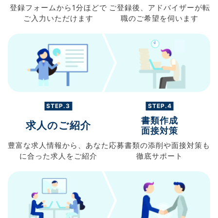
登録フォームから
1分ほどで
ご登録後、
アドバイザーが転
ご入力
いただけます
職の
ご希望を伺います
STEP.3
STEP.4
書類作成
求人のご紹介
面接対策
豊富な求人情報から、
あなた
応募書類の
添削や面接対策も
に合った求人を
ご紹介
徹底サポート