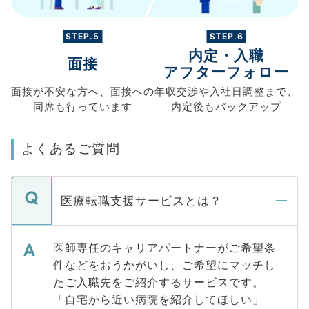
STEP.5
STEP.6
内定・入職
面接
アフターフォロー
面接が不安な方へ、
面接への
年収交渉や
入社日調整まで、
同席も
行っています
内定後もバックアップ
よくあるご質問
医療転職支援サービスとは？
医師専任のキャリアパートナーがご希望条
件などをおうかがいし、ご希望にマッチし
たご入職先をご紹介するサービスです。
「自宅から近い病院を紹介してほしい」