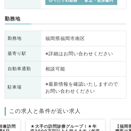
ゆったりめ勤務
駅近・徒歩圏内
勤務地
福岡県福岡市南区
勤務地
※詳細はお問い合わせください
最寄り駅
相談可能
自動車通勤
※最新情報を確認いたしますので
駐車場
お問い合わせください
この求人と条件が近い求人
師兼訪問
★大手の訪問診療グループ！★年
【福岡
週5日
収2000万円以上も狙えます／年収
療医の