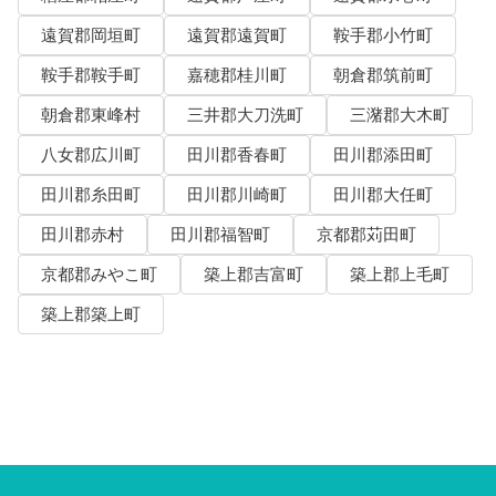
遠賀郡岡垣町
遠賀郡遠賀町
鞍手郡小竹町
鞍手郡鞍手町
嘉穂郡桂川町
朝倉郡筑前町
朝倉郡東峰村
三井郡大刀洗町
三潴郡大木町
八女郡広川町
田川郡香春町
田川郡添田町
田川郡糸田町
田川郡川崎町
田川郡大任町
田川郡赤村
田川郡福智町
京都郡苅田町
京都郡みやこ町
築上郡吉富町
築上郡上毛町
築上郡築上町