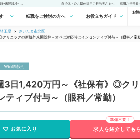
【埼玉県／さいたま市】週3日1,420万円～《社保有》◎クリニックの新規外来開設枠～オペは対応時はインセンティブ付与～（眼科／常勤）の転職・求人｜医師の求人・転職・アルバイトは【マイナビDOCTOR】
自治体・公共団体採用ご担当者さまへ
採用ご担当者
お気
す
転職をご検討の方へ
お役立ちガイド
埼玉県
さいたま市北区
有》◎クリニックの新規外来開設枠～オペは対応時はインセンティブ付与～（眼科／常
WEB面接可
3日1,420万円～《社保有》◎ク
ンティブ付与～（眼科／常勤）
お気に入り
求人を紹介しても