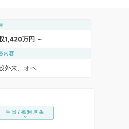
与
収1,420万円 ～
務内容
般外来、オペ
手当/福利厚生