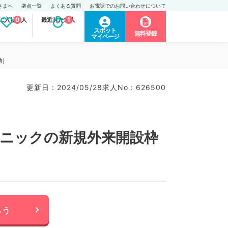
さまへ
拠点一覧
よくある質問
お電話でのお問い合わせについて
に入り求人
0
最近見た求人
1
スポット
無料登録
マイページ
勤）
更新日 : 2024/05/28
求人No : 626500
リニックの新規外来開設枠
らう