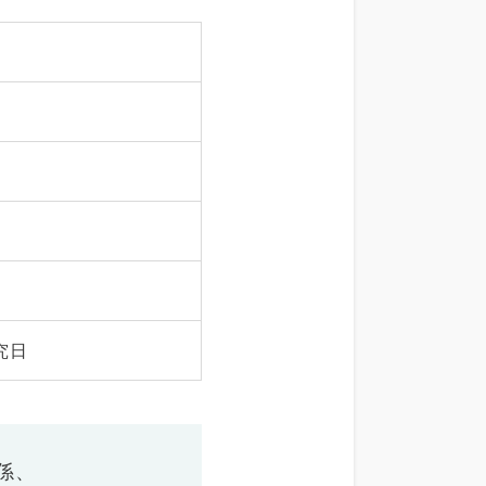
究日
係、