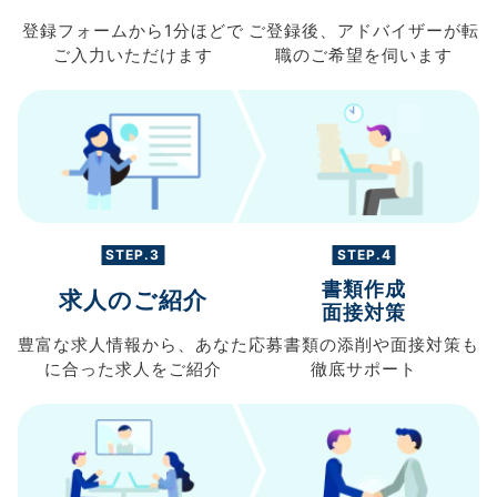
登録フォームから
1分ほどで
ご登録後、
アドバイザーが転
ご入力
いただけます
職の
ご希望を伺います
STEP.3
STEP.4
書類作成
求人のご紹介
面接対策
豊富な求人情報から、
あなた
応募書類の
添削や面接対策も
に合った求人を
ご紹介
徹底サポート