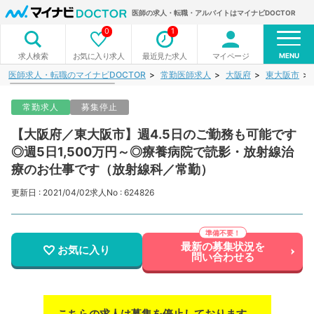
医師の求人・転職・アルバイトはマイナビDOCTOR
0
1
MENU
お気に入り求人
最近見た求人
マイページ
求人検索
医師求人・転職のマイナビDOCTOR
常勤医師求人
大阪府
東大阪市
常勤求人
募集停止
【大阪府／東大阪市】週4.5日のご勤務も可能です
◎週5日1,500万円～◎療養病院で読影・放射線治
療のお仕事です（放射線科／常勤）
更新日 : 2021/04/02
求人No : 624826
最新の募集状況を
お気に入り
問い合わせる
こちらの求人は募集を停止しております。