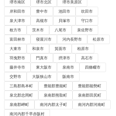
堺市南区
堺市北区
堺市美原区
岸和田市
豊中市
池田市
吹田市
泉大津市
高槻市
貝塚市
守口市
枚方市
茨木市
八尾市
泉佐野市
富田林市
寝屋川市
河内長野市
松原市
大東市
和泉市
箕面市
柏原市
羽曳野市
門真市
摂津市
高石市
藤井寺市
東大阪市
泉南市
四條畷市
交野市
大阪狭山市
阪南市
三島郡島本町
豊能郡豊能町
豊能郡能勢町
泉北郡忠岡町
泉南郡熊取町
泉南郡田尻町
泉南郡岬町
南河内郡太子町
南河内郡河南町
南河内郡千早赤阪村