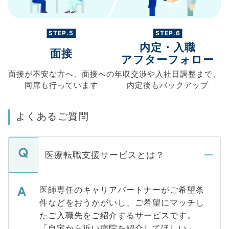
STEP.5
STEP.6
内定・入職
面接
アフターフォロー
面接が不安な方へ、
面接への
年収交渉や
入社日調整まで、
同席も
行っています
内定後もバックアップ
よくあるご質問
医療転職支援サービスとは？
医師専任のキャリアパートナーがご希望条
件などをおうかがいし、ご希望にマッチし
たご入職先をご紹介するサービスです。
「自宅から近い病院を紹介してほしい」