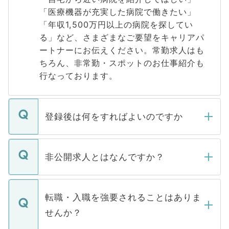
「医療機器が充実した病院で働きたい」
「年収1,500万円以上の病院を探してい
る」など、さまざまなご要望をキャリアパ
ートナーにお伝えください。常勤求人はも
ちろん、非常勤・スポットのお仕事紹介も
行なっております。
登録後は何をすればよいのですか
ご登録いただきましたら、弊社担当者がご
登録内容を確認し、その後メールもしくは
非公開求人とはなんですか？
お電話にて次のステップのご案内をいたし
ます。通常、5営業日以内にはご連絡をせて
マイナビDOCTORで取り扱っている求人の
いただきますので、しばらくお待ちくださ
うち約3割は、Webサイトからご覧いただ
転職・入職を強要されることはありま
い。
けない「非公開求人」です。非公開求人は
せんか？
下記の理由によって、一般には公開してい