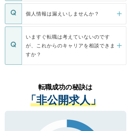
ません。
転職・入職を強要することは一切ありませ
ん。また、仮に応募先から内定をいただい
個人情報は漏えいしませんか？
■応募殺到を避けるため 人気のある医療機
たとしても、ご本人が納得しない限り、内
関を公にしてしまうと、応募が殺到する場
定を承諾する必要はありません。内定先へ
個人情報が漏えいすることはありませんの
合があります。 選考を効率よく行うため
の辞退の連絡はキャリアパートナーが行い
で、ご安心ください。当サイトからの登録
いますぐ転職は考えていないのです
に、医療機関が求める条件に合った人材の
ますので、ご安心ください。
などで収集したご登録者様の個人情報は、
が、これからのキャリアを相談できま
みを人材紹介会社に依頼するケースが増え
ご本人のキャリアアップおよび転職活動の
ています。
すか？
支援を目的に使用いたします。お預かりし
ているすべての個人データはご本人の許可
お気軽にご相談ください。先生専任のキャ
なく、医療機関側に開示したり、第三者に
リアパートナーが将来のご希望などをおう
提供することは一切ありません。また弊社
かがいして、現在の医療機関の状況や紹介
転職成功の秘訣は
は、個人情報の取り扱いについての厳密な
経験をまじえながら、適切なアドバイスを
管理基準を満たした事業者のみに付与され
「非公開求人」
させていただきます。すぐにご転職をされ
る、プライバシーマークを取得済みです。
ない方には、長期的なサポートが可能です
ご登録いただいた個人情報は、SSL（デー
ので、まずはご登録ください。
タ暗号化）によって保護されていますの
で、機密保持に関してもご安心ください。