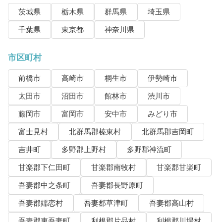
茨城県
栃木県
群馬県
埼玉県
千葉県
東京都
神奈川県
市区町村
前橋市
高崎市
桐生市
伊勢崎市
太田市
沼田市
館林市
渋川市
藤岡市
富岡市
安中市
みどり市
富士見村
北群馬郡榛東村
北群馬郡吉岡町
吉井町
多野郡上野村
多野郡神流町
甘楽郡下仁田町
甘楽郡南牧村
甘楽郡甘楽町
吾妻郡中之条町
吾妻郡長野原町
吾妻郡嬬恋村
吾妻郡草津町
吾妻郡高山村
吾妻郡東吾妻町
利根郡片品村
利根郡川場村