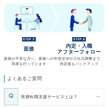
STEP.5
STEP.6
内定・入職
面接
アフターフォロー
面接が不安な方へ、
面接への
年収交渉や
入社日調整まで、
同席も
行っています
内定後もバックアップ
よくあるご質問
医療転職支援サービスとは？