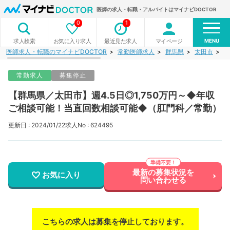
医師の求人・転職・アルバイトはマイナビDOCTOR
0
1
MENU
お気に入り求人
最近見た求人
マイページ
求人検索
医師求人・転職のマイナビDOCTOR
常勤医師求人
群馬県
太田市
【
常勤求人
募集停止
【群馬県／太田市】週4.5日◎1,750万円～◆年収
ご相談可能！当直回数相談可能◆（肛門科／常勤）
更新日 : 2024/01/22
求人No : 624495
最新の募集状況を
お気に入り
問い合わせる
こちらの求人は募集を停止しております。