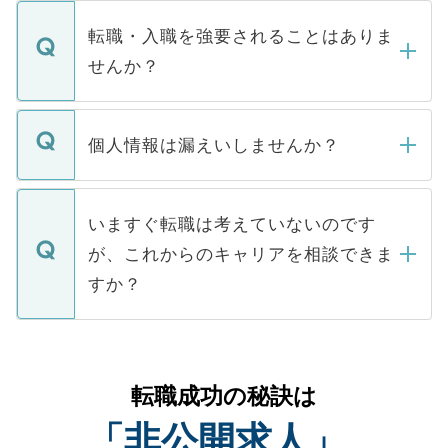
ます。通常、5営業日以内にはご連絡をせて
マイナビDOCTORで取り扱っている求人の
いただきますので、しばらくお待ちくださ
うち約3割は、Webサイトからご覧いただ
転職・入職を強要されることはありま
い。
けない「非公開求人」です。非公開求人は
せんか？
下記の理由によって、一般には公開してい
ません。
転職・入職を強要することは一切ありませ
ん。また、仮に応募先から内定をいただい
個人情報は漏えいしませんか？
■応募殺到を避けるため 人気のある医療機
たとしても、ご本人が納得しない限り、内
関を公にしてしまうと、応募が殺到する場
定を承諾する必要はありません。内定先へ
個人情報が漏えいすることはありませんの
合があります。 選考を効率よく行うため
の辞退の連絡はキャリアパートナーが行い
で、ご安心ください。当サイトからの登録
いますぐ転職は考えていないのです
に、医療機関が求める条件に合った人材の
ますので、ご安心ください。
などで収集したご登録者様の個人情報は、
が、これからのキャリアを相談できま
みを人材紹介会社に依頼するケースが増え
ご本人のキャリアアップおよび転職活動の
ています。
すか？
支援を目的に使用いたします。お預かりし
ているすべての個人データはご本人の許可
お気軽にご相談ください。先生専任のキャ
なく、医療機関側に開示したり、第三者に
リアパートナーが将来のご希望などをおう
提供することは一切ありません。また弊社
かがいして、現在の医療機関の状況や紹介
転職成功の秘訣は
は、個人情報の取り扱いについての厳密な
経験をまじえながら、適切なアドバイスを
管理基準を満たした事業者のみに付与され
「非公開求人」
させていただきます。すぐにご転職をされ
る、プライバシーマークを取得済みです。