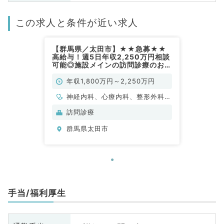
この求人と条件が近い求人
【群馬県／太田市】★★急募★★
高給与！週5日年収2,250万円相談
可能◎施設メインの訪問診療のお仕
事♪マイカー通勤可◎（内科系,外科
系／常勤）
年収1,800万円～2,250万円
神経内科、心療内科、整形外科、
形成外科、美容外科、脳神経外
訪問診療
科、呼吸器外科、心臓血管外科、
群馬県太田市
小児外科、泌尿器科、一般内科、
循環器内科、呼吸器内科、消化器
内科、内分泌・代謝内科、腎臓内
科、老年内科、外科系全般、一般
外科、消化器外科、乳腺外科、ス
ポーツ整形外科、大腸・肛門外
手当/福利厚生
科、脊髄・脊椎外科