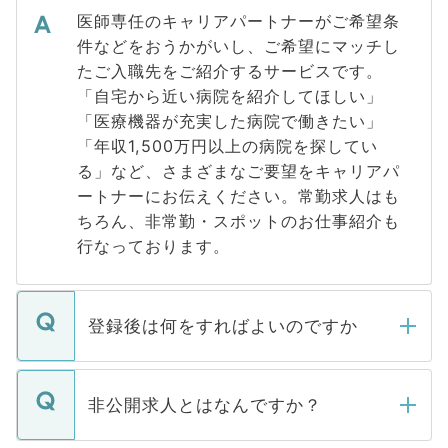
医師専任のキャリアパートナーがご希望条
件などをおうかがいし、ご希望にマッチし
たご入職先をご紹介するサービスです。
「自宅から近い病院を紹介してほしい」
「医療機器が充実した病院で働きたい」
「年収1,500万円以上の病院を探してい
る」など、さまざまなご要望をキャリアパ
ートナーにお伝えください。常勤求人はも
ちろん、非常勤・スポットのお仕事紹介も
行なっております。
登録後は何をすればよいのですか
ご登録いただきましたら、弊社担当者がご
登録内容を確認し、その後メールもしくは
非公開求人とはなんですか？
お電話にて次のステップのご案内をいたし