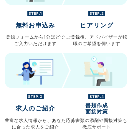
STEP.1
STEP.2
無料お申込み
ヒアリング
登録フォームから
1分ほどで
ご登録後、
アドバイザーが転
ご入力
いただけます
職の
ご希望を伺います
STEP.3
STEP.4
書類作成
求人のご紹介
面接対策
豊富な求人情報から、
あなた
応募書類の
添削や面接対策も
に合った求人を
ご紹介
徹底サポート