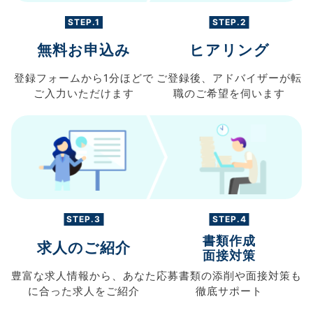
STEP.1
STEP.2
無料お申込み
ヒアリング
登録フォームから
1分ほどで
ご登録後、
アドバイザーが転
ご入力
いただけます
職の
ご希望を伺います
STEP.3
STEP.4
書類作成
求人のご紹介
面接対策
豊富な求人情報から、
あなた
応募書類の
添削や面接対策も
に合った求人を
ご紹介
徹底サポート