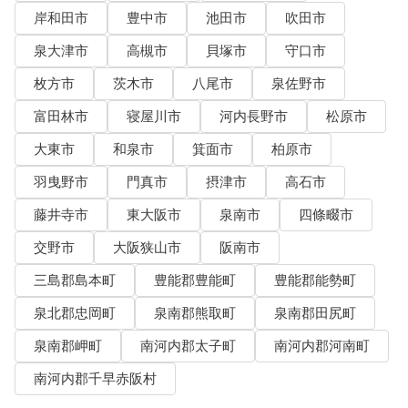
岸和田市
豊中市
池田市
吹田市
泉大津市
高槻市
貝塚市
守口市
枚方市
茨木市
八尾市
泉佐野市
富田林市
寝屋川市
河内長野市
松原市
大東市
和泉市
箕面市
柏原市
羽曳野市
門真市
摂津市
高石市
藤井寺市
東大阪市
泉南市
四條畷市
交野市
大阪狭山市
阪南市
三島郡島本町
豊能郡豊能町
豊能郡能勢町
泉北郡忠岡町
泉南郡熊取町
泉南郡田尻町
泉南郡岬町
南河内郡太子町
南河内郡河南町
南河内郡千早赤阪村