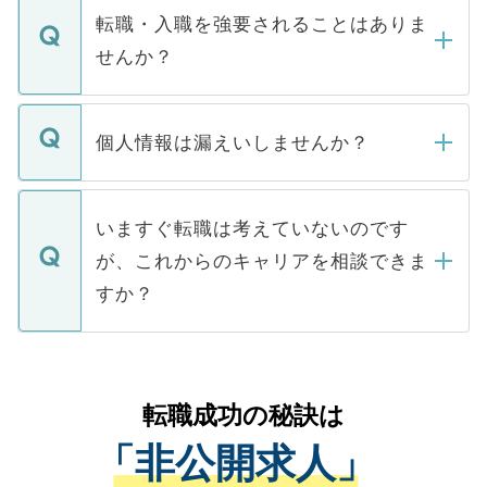
いただきますので、しばらくお待ちくださ
うち約3割は、Webサイトからご覧いただ
転職・入職を強要されることはありま
い。
けない「非公開求人」です。非公開求人は
せんか？
下記の理由によって、一般には公開してい
ません。
転職・入職を強要することは一切ありませ
ん。また、仮に応募先から内定をいただい
個人情報は漏えいしませんか？
■応募殺到を避けるため 人気のある医療機
たとしても、ご本人が納得しない限り、内
関を公にしてしまうと、応募が殺到する場
定を承諾する必要はありません。内定先へ
個人情報が漏えいすることはありませんの
合があります。 選考を効率よく行うため
の辞退の連絡はキャリアパートナーが行い
で、ご安心ください。当サイトからの登録
いますぐ転職は考えていないのです
に、医療機関が求める条件に合った人材の
ますので、ご安心ください。
などで収集したご登録者様の個人情報は、
が、これからのキャリアを相談できま
みを人材紹介会社に依頼するケースが増え
ご本人のキャリアアップおよび転職活動の
ています。
すか？
支援を目的に使用いたします。お預かりし
ているすべての個人データはご本人の許可
お気軽にご相談ください。先生専任のキャ
なく、医療機関側に開示したり、第三者に
リアパートナーが将来のご希望などをおう
提供することは一切ありません。また弊社
かがいして、現在の医療機関の状況や紹介
転職成功の秘訣は
は、個人情報の取り扱いについての厳密な
経験をまじえながら、適切なアドバイスを
管理基準を満たした事業者のみに付与され
「非公開求人」
させていただきます。すぐにご転職をされ
る、プライバシーマークを取得済みです。
ない方には、長期的なサポートが可能です