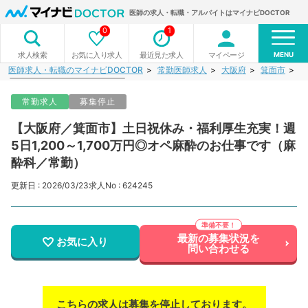
医師の求人・転職・アルバイトはマイナビDOCTOR
0
1
MENU
お気に入り求人
最近見た求人
マイページ
求人検索
医師求人・転職のマイナビDOCTOR
常勤医師求人
大阪府
箕面市
【
常勤求人
募集停止
【大阪府／箕面市】土日祝休み・福利厚生充実！週
5日1,200～1,700万円◎オペ麻酔のお仕事です（麻
酔科／常勤）
更新日 : 2026/03/23
求人No : 624245
最新の募集状況を
お気に入り
問い合わせる
こちらの求人は募集を停止しております。