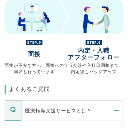
STEP.5
STEP.6
内定・入職
面接
アフターフォロー
面接が不安な方へ、
面接への
年収交渉や
入社日調整まで、
同席も
行っています
内定後もバックアップ
よくあるご質問
医療転職支援サービスとは？