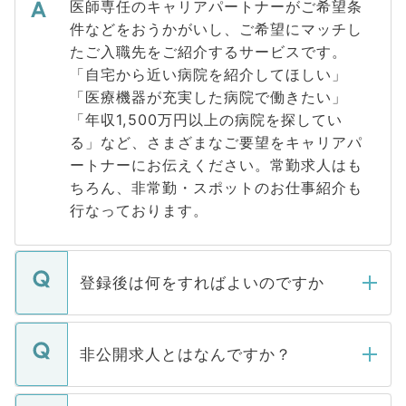
医師専任のキャリアパートナーがご希望条
件などをおうかがいし、ご希望にマッチし
たご入職先をご紹介するサービスです。
「自宅から近い病院を紹介してほしい」
「医療機器が充実した病院で働きたい」
「年収1,500万円以上の病院を探してい
る」など、さまざまなご要望をキャリアパ
ートナーにお伝えください。常勤求人はも
ちろん、非常勤・スポットのお仕事紹介も
行なっております。
登録後は何をすればよいのですか
ご登録いただきましたら、弊社担当者がご
登録内容を確認し、その後メールもしくは
非公開求人とはなんですか？
お電話にて次のステップのご案内をいたし
ます。通常、5営業日以内にはご連絡をせて
マイナビDOCTORで取り扱っている求人の