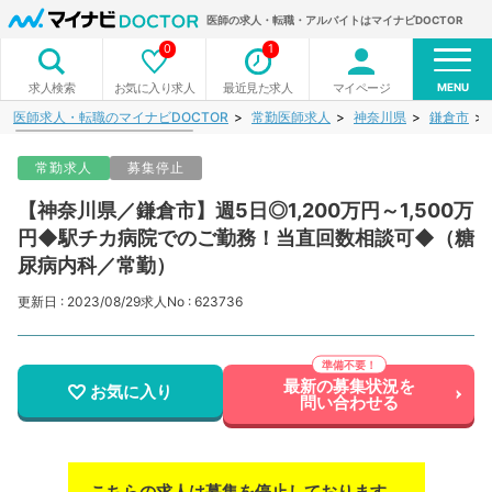
医師の求人・転職・アルバイトはマイナビDOCTOR
0
1
MENU
お気に入り求人
最近見た求人
マイページ
求人検索
医師求人・転職のマイナビDOCTOR
常勤医師求人
神奈川県
鎌倉市
常勤求人
募集停止
【神奈川県／鎌倉市】週5日◎1,200万円～1,500万
円◆駅チカ病院でのご勤務！当直回数相談可◆（糖
尿病内科／常勤）
更新日 : 2023/08/29
求人No : 623736
最新の募集状況を
お気に入り
問い合わせる
こちらの求人は募集を停止しております。