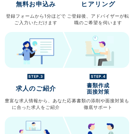
無料お申込み
ヒアリング
登録フォームから
1分ほどで
ご登録後、
アドバイザーが転
ご入力
いただけます
職の
ご希望を伺います
STEP.3
STEP.4
書類作成
求人のご紹介
面接対策
豊富な求人情報から、
あなた
応募書類の
添削や面接対策も
に合った求人を
ご紹介
徹底サポート