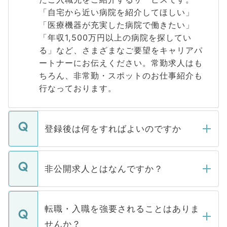
「自宅から近い病院を紹介してほしい」
「医療機器が充実した病院で働きたい」
「年収1,500万円以上の病院を探してい
る」など、さまざまなご要望をキャリアパ
ートナーにお伝えください。常勤求人はも
ちろん、非常勤・スポットのお仕事紹介も
行なっております。
登録後は何をすればよいのですか
ご登録いただきましたら、弊社担当者がご
登録内容を確認し、その後メールもしくは
非公開求人とはなんですか？
お電話にて次のステップのご案内をいたし
ます。通常、5営業日以内にはご連絡をせて
マイナビDOCTORで取り扱っている求人の
いただきますので、しばらくお待ちくださ
うち約3割は、Webサイトからご覧いただ
転職・入職を強要されることはありま
い。
けない「非公開求人」です。非公開求人は
せんか？