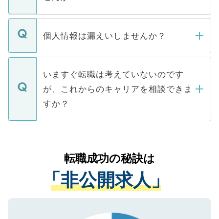
下記の理由によって、一般には公開してい
ません。
転職・入職を強要することは一切ありませ
ん。また、仮に応募先から内定をいただい
個人情報は漏えいしませんか？
■応募殺到を避けるため 人気のある医療機
たとしても、ご本人が納得しない限り、内
関を公にしてしまうと、応募が殺到する場
定を承諾する必要はありません。内定先へ
個人情報が漏えいすることはありませんの
合があります。 選考を効率よく行うため
の辞退の連絡はキャリアパートナーが行い
で、ご安心ください。当サイトからの登録
いますぐ転職は考えていないのです
に、医療機関が求める条件に合った人材の
ますので、ご安心ください。
などで収集したご登録者様の個人情報は、
が、これからのキャリアを相談できま
みを人材紹介会社に依頼するケースが増え
ご本人のキャリアアップおよび転職活動の
ています。
すか？
支援を目的に使用いたします。お預かりし
ているすべての個人データはご本人の許可
お気軽にご相談ください。先生専任のキャ
なく、医療機関側に開示したり、第三者に
リアパートナーが将来のご希望などをおう
提供することは一切ありません。また弊社
かがいして、現在の医療機関の状況や紹介
転職成功の秘訣は
は、個人情報の取り扱いについての厳密な
経験をまじえながら、適切なアドバイスを
管理基準を満たした事業者のみに付与され
「非公開求人」
させていただきます。すぐにご転職をされ
る、プライバシーマークを取得済みです。
ない方には、長期的なサポートが可能です
ご登録いただいた個人情報は、SSL（デー
ので、まずはご登録ください。
タ暗号化）によって保護されていますの
で、機密保持に関してもご安心ください。