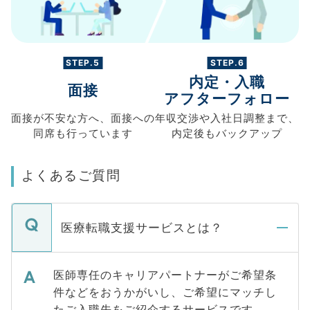
STEP.5
STEP.6
内定・入職
面接
アフターフォロー
面接が不安な方へ、
面接への
年収交渉や
入社日調整まで、
同席も
行っています
内定後もバックアップ
よくあるご質問
医療転職支援サービスとは？
医師専任のキャリアパートナーがご希望条
件などをおうかがいし、ご希望にマッチし
たご入職先をご紹介するサービスです。