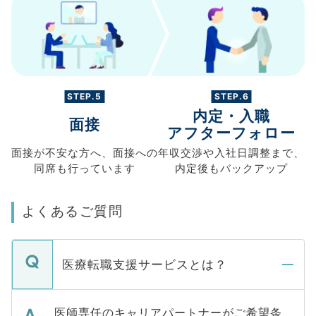
STEP.5
STEP.6
内定・入職
面接
アフターフォロー
面接が不安な方へ、
面接への
年収交渉や
入社日調整まで、
同席も
行っています
内定後もバックアップ
よくあるご質問
医療転職支援サービスとは？
医師専任のキャリアパートナーがご希望条