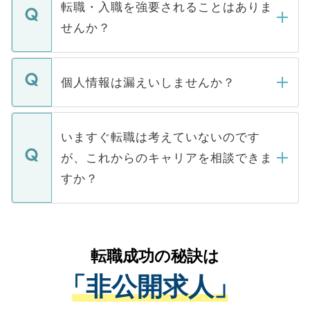
いただきますので、しばらくお待ちくださ
うち約3割は、Webサイトからご覧いただ
転職・入職を強要されることはありま
い。
けない「非公開求人」です。非公開求人は
せんか？
下記の理由によって、一般には公開してい
ません。
転職・入職を強要することは一切ありませ
ん。また、仮に応募先から内定をいただい
個人情報は漏えいしませんか？
■応募殺到を避けるため 人気のある医療機
たとしても、ご本人が納得しない限り、内
関を公にしてしまうと、応募が殺到する場
定を承諾する必要はありません。内定先へ
個人情報が漏えいすることはありませんの
合があります。 選考を効率よく行うため
の辞退の連絡はキャリアパートナーが行い
で、ご安心ください。当サイトからの登録
いますぐ転職は考えていないのです
に、医療機関が求める条件に合った人材の
ますので、ご安心ください。
などで収集したご登録者様の個人情報は、
が、これからのキャリアを相談できま
みを人材紹介会社に依頼するケースが増え
ご本人のキャリアアップおよび転職活動の
ています。
すか？
支援を目的に使用いたします。お預かりし
ているすべての個人データはご本人の許可
お気軽にご相談ください。先生専任のキャ
なく、医療機関側に開示したり、第三者に
リアパートナーが将来のご希望などをおう
提供することは一切ありません。また弊社
かがいして、現在の医療機関の状況や紹介
転職成功の秘訣は
は、個人情報の取り扱いについての厳密な
経験をまじえながら、適切なアドバイスを
管理基準を満たした事業者のみに付与され
「非公開求人」
させていただきます。すぐにご転職をされ
る、プライバシーマークを取得済みです。
ない方には、長期的なサポートが可能です
ご登録いただいた個人情報は、SSL（デー