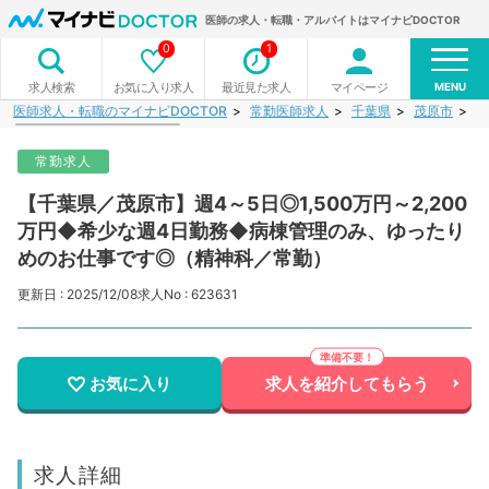
医師の求人・転職・アルバイトはマイナビDOCTOR
0
1
MENU
お気に入り求人
最近見た求人
マイページ
求人検索
医師求人・転職のマイナビDOCTOR
常勤医師求人
千葉県
茂原市
【
常勤求人
【千葉県／茂原市】週4～5日◎1,500万円～2,200
万円◆希少な週4日勤務◆病棟管理のみ、ゆったり
めのお仕事です◎（精神科／常勤）
更新日 : 2025/12/08
求人No : 623631
お気に入り
求人を紹介してもらう
求人詳細