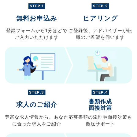
STEP.1
STEP.2
無料お申込み
ヒアリング
登録フォームから
1分ほどで
ご登録後、
アドバイザーが転
ご入力
いただけます
職の
ご希望を伺います
STEP.3
STEP.4
書類作成
求人のご紹介
面接対策
豊富な求人情報から、
あなた
応募書類の
添削や面接対策も
に合った求人を
ご紹介
徹底サポート