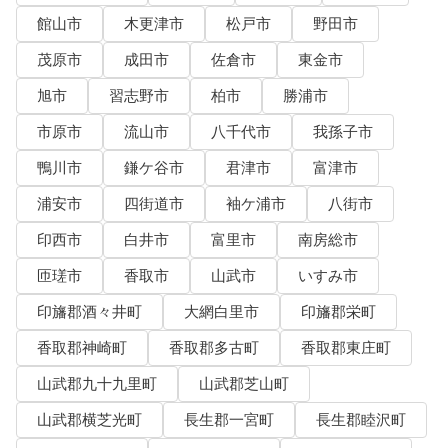
館山市
木更津市
松戸市
野田市
茂原市
成田市
佐倉市
東金市
旭市
習志野市
柏市
勝浦市
市原市
流山市
八千代市
我孫子市
鴨川市
鎌ケ谷市
君津市
富津市
浦安市
四街道市
袖ケ浦市
八街市
印西市
白井市
富里市
南房総市
匝瑳市
香取市
山武市
いすみ市
印旛郡酒々井町
大網白里市
印旛郡栄町
香取郡神崎町
香取郡多古町
香取郡東庄町
山武郡九十九里町
山武郡芝山町
山武郡横芝光町
長生郡一宮町
長生郡睦沢町