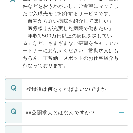
件などをおうかがいし、ご希望にマッチし
たご入職先をご紹介するサービスです。
「自宅から近い病院を紹介してほしい」
「医療機器が充実した病院で働きたい」
「年収1,500万円以上の病院を探してい
る」など、さまざまなご要望をキャリアパ
ートナーにお伝えください。常勤求人はも
ちろん、非常勤・スポットのお仕事紹介も
行なっております。
登録後は何をすればよいのですか
ご登録いただきましたら、弊社担当者がご
登録内容を確認し、その後メールもしくは
非公開求人とはなんですか？
お電話にて次のステップのご案内をいたし
ます。通常、5営業日以内にはご連絡をせて
マイナビDOCTORで取り扱っている求人の