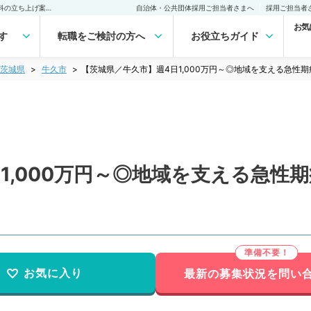
【茨城県／牛久市】週4日1,000万円～◎地域を支える急性期病院～婦人科の立ち上げ案件です（婦人科／常勤）の転職・求人｜医師の求人・転職・アルバイトは【マイナビDOCTOR】
自治体・公共団体採用ご担当者さまへ
採用ご担当者
お気
す
転職をご検討の方へ
お役立ちガイド
茨城県
牛久市
【茨城県／牛久市】週4日1,000万円～◎地域を支える急性
1,000万円～◎地域を支える急性
）
お気に入り
最新の募集状況を問い