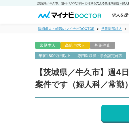
求人を探
医師求人・転職のマイナビDOCTOR
常勤医師求人
常勤求人
高給与求人
募集停止
年収1,800万円以上
専門医取得・学会認定施設
【茨城県／牛久市】週4日
案件です（婦人科／常勤