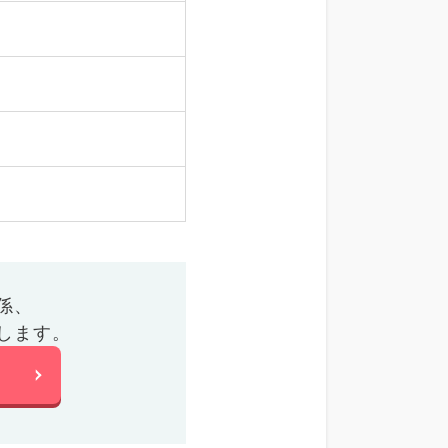
係、
します。