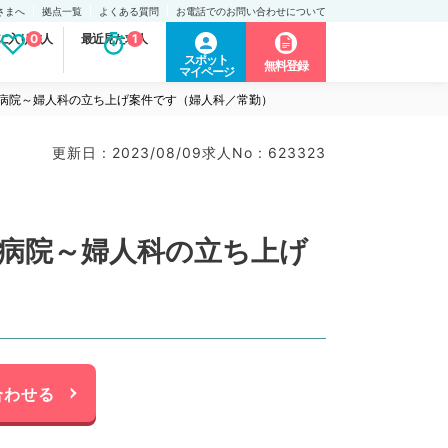
さまへ
拠点一覧
よくある質問
お電話でのお問い合わせについて
に入り求人
0
最近見た求人
1
スポット
無料登録
マイページ
期病院～婦人科の立ち上げ案件です（婦人科／常勤）
更新日 : 2023/08/09
求人No : 623323
期病院～婦人科の立ち上げ
合わせる