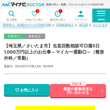
医師の求人・転職・アルバイトはマイナビDOCTOR
0
1
MENU
お気に入り求人
最近見た求人
マイページ
求人検索
医師求人・転職のマイナビDOCTOR
常勤医師求人
埼玉県
さいたま市
常勤求人
募集停止
【埼玉県／さいたま市】当直回数相談可◎週5日
1,000万円以上のお仕事～マイカー通勤◎～（整形
外科／常勤）
更新日 : 2023/07/12
求人No : 621874
最新の募集状況を
お気に入り
問い合わせる