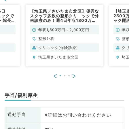
5日
【埼玉県／さいたま市北区】優秀な
【埼玉
ニックで
スタッフ多数の整形クリニックで外
250
・院長と
来診察のみ！週4日年収1800万円
ック開
開始時期
～・外来業務をおまかせ！週3日～
勤）
勤）
の勤務も可！（整形外科／常勤）
年収1,800万円～2,000万円
年収
整形外科
整
クリニック(保険診療)
ク
埼玉県さいたま市北区
埼
<
>
手当/福利厚生
※詳細はお問い合わせください
通勤手当