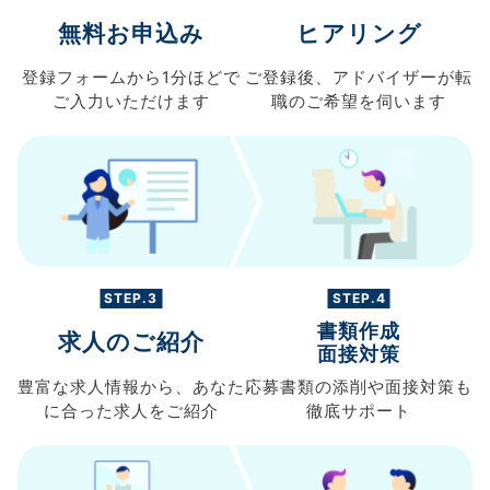
無料お申込み
ヒアリング
登録フォームから
1分ほどで
ご登録後、
アドバイザーが転
ご入力
いただけます
職の
ご希望を伺います
STEP.3
STEP.4
書類作成
求人のご紹介
面接対策
豊富な求人情報から、
あなた
応募書類の
添削や面接対策も
に合った求人を
ご紹介
徹底サポート