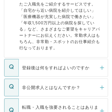
たご入職先をご紹介するサービスです。
「自宅から近い病院を紹介してほしい」
「医療機器が充実した病院で働きたい」
「年収1,500万円以上の病院を探してい
る」など、さまざまなご要望をキャリアパ
ートナーにお伝えください。常勤求人はも
ちろん、非常勤・スポットのお仕事紹介も
行なっております。
登録後は何をすればよいのですか
ご登録いただきましたら、弊社担当者がご
登録内容を確認し、その後メールもしくは
非公開求人とはなんですか？
お電話にて次のステップのご案内をいたし
ます。通常、5営業日以内にはご連絡をせて
マイナビDOCTORで取り扱っている求人の
いただきますので、しばらくお待ちくださ
うち約3割は、Webサイトからご覧いただ
転職・入職を強要されることはありま
い。