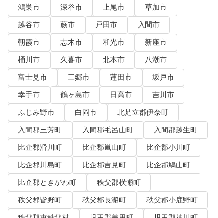
鴻巣市
深谷市
上尾市
草加市
越谷市
蕨市
戸田市
入間市
朝霞市
志木市
和光市
新座市
桶川市
久喜市
北本市
八潮市
富士見市
三郷市
蓮田市
坂戸市
幸手市
鶴ヶ島市
日高市
吉川市
ふじみ野市
白岡市
北足立郡伊奈町
入間郡三芳町
入間郡毛呂山町
入間郡越生町
比企郡滑川町
比企郡嵐山町
比企郡小川町
比企郡川島町
比企郡吉見町
比企郡鳩山町
比企郡ときがわ町
秩父郡横瀬町
秩父郡皆野町
秩父郡長瀞町
秩父郡小鹿野町
秩父郡東秩父村
児玉郡美里町
児玉郡神川町