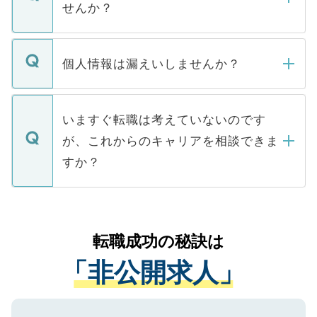
けない「非公開求人」です。非公開求人は
せんか？
下記の理由によって、一般には公開してい
ません。
転職・入職を強要することは一切ありませ
ん。また、仮に応募先から内定をいただい
個人情報は漏えいしませんか？
■応募殺到を避けるため 人気のある医療機
たとしても、ご本人が納得しない限り、内
関を公にしてしまうと、応募が殺到する場
定を承諾する必要はありません。内定先へ
個人情報が漏えいすることはありませんの
合があります。 選考を効率よく行うため
の辞退の連絡はキャリアパートナーが行い
で、ご安心ください。当サイトからの登録
いますぐ転職は考えていないのです
に、医療機関が求める条件に合った人材の
ますので、ご安心ください。
などで収集したご登録者様の個人情報は、
が、これからのキャリアを相談できま
みを人材紹介会社に依頼するケースが増え
ご本人のキャリアアップおよび転職活動の
ています。
すか？
支援を目的に使用いたします。お預かりし
ているすべての個人データはご本人の許可
お気軽にご相談ください。先生専任のキャ
なく、医療機関側に開示したり、第三者に
リアパートナーが将来のご希望などをおう
提供することは一切ありません。また弊社
かがいして、現在の医療機関の状況や紹介
転職成功の秘訣は
は、個人情報の取り扱いについての厳密な
経験をまじえながら、適切なアドバイスを
管理基準を満たした事業者のみに付与され
「非公開求人」
させていただきます。すぐにご転職をされ
る、プライバシーマークを取得済みです。
ない方には、長期的なサポートが可能です
ご登録いただいた個人情報は、SSL（デー
ので、まずはご登録ください。
タ暗号化）によって保護されていますの