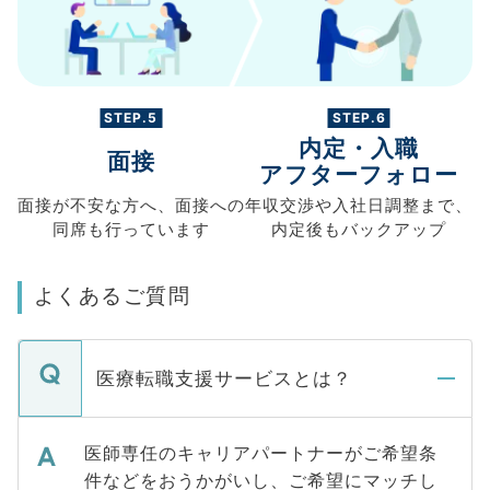
STEP.5
STEP.6
内定・入職
面接
アフターフォロー
面接が不安な方へ、
面接への
年収交渉や
入社日調整まで、
同席も
行っています
内定後もバックアップ
よくあるご質問
医療転職支援サービスとは？
医師専任のキャリアパートナーがご希望条
件などをおうかがいし、ご希望にマッチし