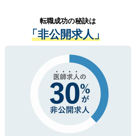
お気軽にご相談ください。先生専任のキャ
なく、医療機関側に開示したり、第三者に
リアパートナーが将来のご希望などをおう
提供することは一切ありません。また弊社
かがいして、現在の医療機関の状況や紹介
転職成功の秘訣は
は、個人情報の取り扱いについての厳密な
経験をまじえながら、適切なアドバイスを
管理基準を満たした事業者のみに付与され
「非公開求人」
させていただきます。すぐにご転職をされ
る、プライバシーマークを取得済みです。
ない方には、長期的なサポートが可能です
ご登録いただいた個人情報は、SSL（デー
ので、まずはご登録ください。
タ暗号化）によって保護されていますの
で、機密保持に関してもご安心ください。