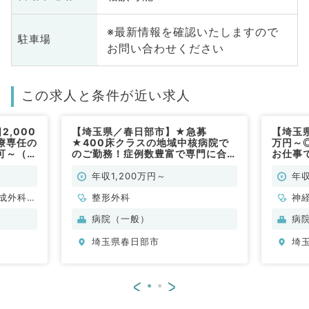
※最新情報を確認いたしますので
駐車場
お問い合わせください
この求人と条件が近い求人
,000
【埼玉県／春日部市】★急募
【埼玉県
療専任の
★400床クラスの地域中核病院で
万円～
可～（内
のご勤務！症例数豊富で専門に合わ
お仕事
せた経験が積めます◎週4.5日
科系・
1,200万円～（整形外科／常勤）
年収1,200万円～
年収
成外科、
整形外科
神
呼吸器外
美
病院（一般）
病
外科、泌
科
埼玉県春日部市
埼
器内科、
尿
、内分
呼
、老年内
泌
<
>
科、消化
科
病科、ス
器