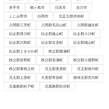
幸手市
鶴ヶ島市
日高市
吉川市
ふじみ野市
白岡市
北足立郡伊奈町
入間郡三芳町
入間郡毛呂山町
入間郡越生町
比企郡滑川町
比企郡嵐山町
比企郡小川町
比企郡川島町
比企郡吉見町
比企郡鳩山町
比企郡ときがわ町
秩父郡横瀬町
秩父郡皆野町
秩父郡長瀞町
秩父郡小鹿野町
秩父郡東秩父村
児玉郡美里町
児玉郡神川町
児玉郡上里町
大里郡寄居町
南埼玉郡宮代町
北葛飾郡杉戸町
北葛飾郡松伏町