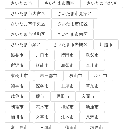
さいたま市
さいたま市西区
さいたま市北区
さいたま市大宮区
さいたま市見沼区
さいたま市中央区
さいたま市桜区
さいたま市浦和区
さいたま市南区
さいたま市緑区
さいたま市岩槻区
川越市
熊谷市
川口市
行田市
秩父市
所沢市
飯能市
加須市
本庄市
東松山市
春日部市
狭山市
羽生市
鴻巣市
深谷市
上尾市
草加市
越谷市
蕨市
戸田市
入間市
朝霞市
志木市
和光市
新座市
桶川市
久喜市
北本市
八潮市
富士見市
三郷市
蓮田市
坂戸市