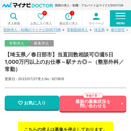
医師の求人・転職・アルバイトはマイナビDOCTOR
0
1
MENU
お気に入り求人
最近見た求人
マイページ
求人検索
医師求人・転職のマイナビDOCTOR
常勤医師求人
埼玉県
春日部市
常勤求人
募集停止
【埼玉県／春日部市】当直回数相談可◎週5日
1,000万円以上のお仕事～駅チカ◎～（整形外科／
常勤）
更新日 : 2023/07/27
求人No : 621806
最新の募集状況を
お気に入り
問い合わせる
こちらの求人は募集を停止しております。