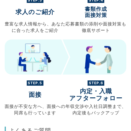
STEP.3
STEP.4
書類作成
求人のご紹介
面接対策
豊富な求人情報から、
あなた
応募書類の
添削や面接対策も
に合った求人を
ご紹介
徹底サポート
STEP.5
STEP.6
内定・入職
面接
アフターフォロー
面接が不安な方へ、
面接への
年収交渉や
入社日調整まで、
同席も
行っています
内定後もバックアップ
よくあるご質問