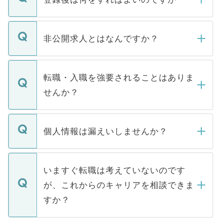
ご登録いただきましたら、弊社担当者がご
登録内容を確認し、その後メールもしくは
非公開求人とはなんですか？
お電話にて次のステップのご案内をいたし
ます。通常、5営業日以内にはご連絡をせて
マイナビDOCTORで取り扱っている求人の
いただきますので、しばらくお待ちくださ
うち約3割は、Webサイトからご覧いただ
転職・入職を強要されることはありま
い。
けない「非公開求人」です。非公開求人は
せんか？
下記の理由によって、一般には公開してい
ません。
転職・入職を強要することは一切ありませ
ん。また、仮に応募先から内定をいただい
個人情報は漏えいしませんか？
■応募殺到を避けるため 人気のある医療機
たとしても、ご本人が納得しない限り、内
関を公にしてしまうと、応募が殺到する場
定を承諾する必要はありません。内定先へ
個人情報が漏えいすることはありませんの
合があります。 選考を効率よく行うため
の辞退の連絡はキャリアパートナーが行い
で、ご安心ください。当サイトからの登録
いますぐ転職は考えていないのです
に、医療機関が求める条件に合った人材の
ますので、ご安心ください。
などで収集したご登録者様の個人情報は、
が、これからのキャリアを相談できま
みを人材紹介会社に依頼するケースが増え
ご本人のキャリアアップおよび転職活動の
ています。
すか？
支援を目的に使用いたします。お預かりし
ているすべての個人データはご本人の許可