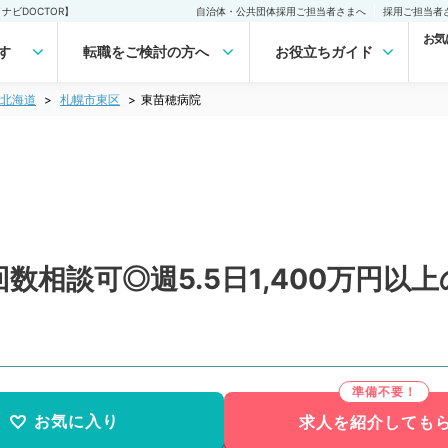
ビDOCTOR】
自治体・公共団体採用ご担当者さまへ
採用ご担当者
お気
す
転職をご検討の方へ
お役立ちガイド
北海道
札幌市東区
東苗穂病院
数相談可◎週5.5日1,400万円以
）
お気に入り
求人を紹介しても