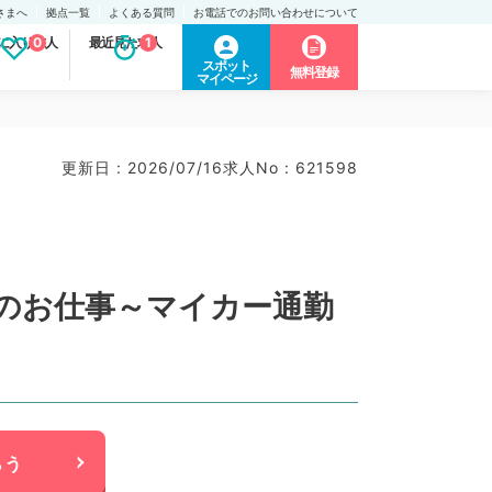
さまへ
拠点一覧
よくある質問
お電話でのお問い合わせについて
に入り求人
0
最近見た求人
1
スポット
無料登録
マイページ
更新日 : 2026/07/16
求人No : 621598
上のお仕事～マイカー通勤
らう