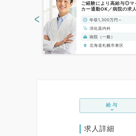
です♪◆年収
ご経験により高給与◎マ
～◎◆元町駅から
カー通勤OK／病院の求
（内科系／常
す（消化器内科／常勤）
<
0万円～
年収1,300万円～
、循環器内科、呼
消化器内科
、消化器内科、内
病院（一般）
謝内科、腎臓内
幌市東区
北海道札幌市東区
内科
給与
求人詳細