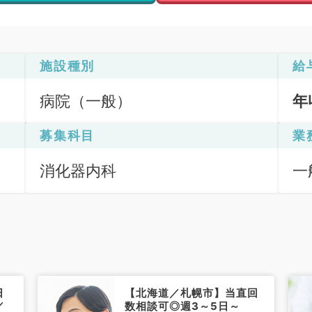
施設種別
給
病院（一般）
年
募集科目
業
消化器内科
一
日
【北海道／札幌市】当直回
／
数相談可◎週3～5日～