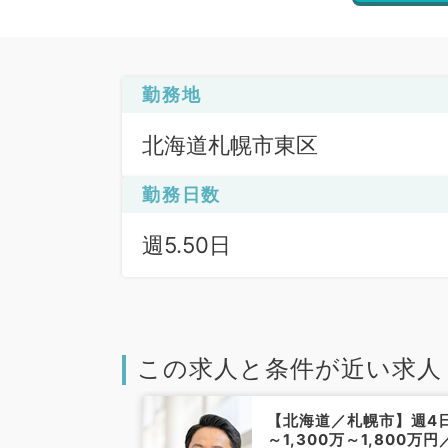
勤務地
北海道札幌市東区
勤務日数
週5.50日
この求人と条件が近い求人
札幌市】早番
【北海道／札幌市】週4
:00までの訪問診
～1,300万～1,800万円