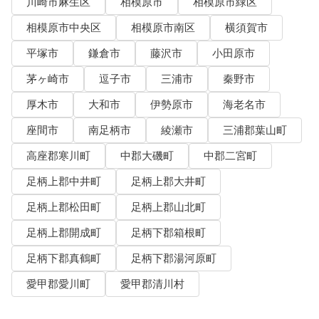
川崎市麻生区
相模原市
相模原市緑区
相模原市中央区
相模原市南区
横須賀市
平塚市
鎌倉市
藤沢市
小田原市
茅ヶ崎市
逗子市
三浦市
秦野市
厚木市
大和市
伊勢原市
海老名市
座間市
南足柄市
綾瀬市
三浦郡葉山町
高座郡寒川町
中郡大磯町
中郡二宮町
足柄上郡中井町
足柄上郡大井町
足柄上郡松田町
足柄上郡山北町
足柄上郡開成町
足柄下郡箱根町
足柄下郡真鶴町
足柄下郡湯河原町
愛甲郡愛川町
愛甲郡清川村