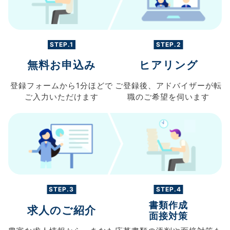
STEP.1
STEP.2
無料お申込み
ヒアリング
登録フォームから
1分ほどで
ご登録後、
アドバイザーが転
ご入力
いただけます
職の
ご希望を伺います
STEP.3
STEP.4
書類作成
求人のご紹介
面接対策