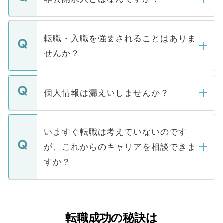
お電話にて次のステップのご案内をいたし
ます。通常、5営業日以内にはご連絡をせて
マイナビDOCTORで取り扱っている求人の
いただきますので、しばらくお待ちくださ
うち約3割は、Webサイトからご覧いただ
転職・入職を強要されることはありま
い。
けない「非公開求人」です。非公開求人は
せんか？
下記の理由によって、一般には公開してい
ません。
転職・入職を強要することは一切ありませ
ん。また、仮に応募先から内定をいただい
個人情報は漏えいしませんか？
■応募殺到を避けるため 人気のある医療機
たとしても、ご本人が納得しない限り、内
関を公にしてしまうと、応募が殺到する場
定を承諾する必要はありません。内定先へ
個人情報が漏えいすることはありませんの
合があります。 選考を効率よく行うため
の辞退の連絡はキャリアパートナーが行い
で、ご安心ください。当サイトからの登録
いますぐ転職は考えていないのです
に、医療機関が求める条件に合った人材の
ますので、ご安心ください。
などで収集したご登録者様の個人情報は、
が、これからのキャリアを相談できま
みを人材紹介会社に依頼するケースが増え
ご本人のキャリアアップおよび転職活動の
ています。
すか？
支援を目的に使用いたします。お預かりし
ているすべての個人データはご本人の許可
お気軽にご相談ください。先生専任のキャ
なく、医療機関側に開示したり、第三者に
リアパートナーが将来のご希望などをおう
提供することは一切ありません。また弊社
かがいして、現在の医療機関の状況や紹介
転職成功の秘訣は
は、個人情報の取り扱いについての厳密な