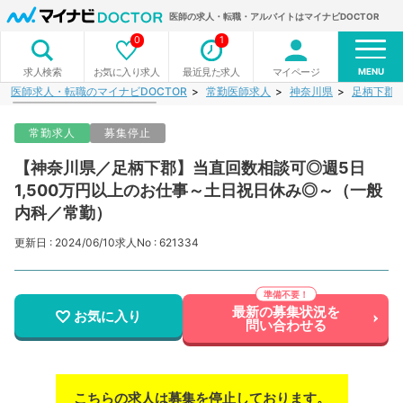
医師の求人・転職・アルバイトはマイナビDOCTOR
0
1
MENU
お気に入り求人
最近見た求人
マイページ
求人検索
医師求人・転職のマイナビDOCTOR
常勤医師求人
神奈川県
足柄下郡
常勤求人
募集停止
【神奈川県／足柄下郡】当直回数相談可◎週5日
1,500万円以上のお仕事～土日祝日休み◎～（一般
内科／常勤）
更新日 : 2024/06/10
求人No : 621334
最新の募集状況を
お気に入り
問い合わせる
こちらの求人は募集を停止しております。