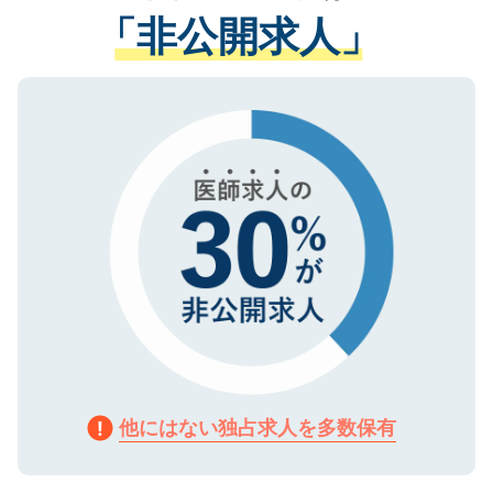
経験をまじえながら、適切なアドバイスを
管理基準を満たした事業者のみに付与され
「非公開求人」
させていただきます。すぐにご転職をされ
る、プライバシーマークを取得済みです。
ない方には、長期的なサポートが可能です
ご登録いただいた個人情報は、SSL（デー
ので、まずはご登録ください。
タ暗号化）によって保護されていますの
で、機密保持に関してもご安心ください。
他にはない独占求人を多数保有