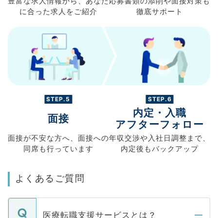
豊富な求人情報から、
あなた
応募書類の
添削や面接対策も
に合った求人を
ご紹介
徹底サポート
STEP.5
STEP.6
内定・入職
面接
アフターフォロー
面接が不安な方へ、
面接への
年収交渉や
入社日調整まで、
同席も
行っています
内定後もバックアップ
よくあるご質問
医療転職支援サービスとは？