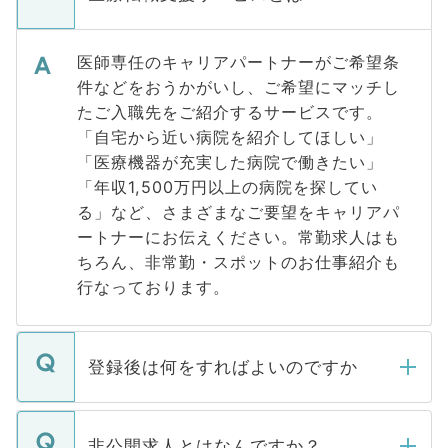
医師専任のキャリアパートナーがご希望条
件などをおうかがいし、ご希望にマッチし
たご入職先をご紹介するサービスです。
「自宅から近い病院を紹介してほしい」
「医療機器が充実した病院で働きたい」
「年収1,500万円以上の病院を探してい
る」など、さまざまなご要望をキャリアパ
ートナーにお伝えください。常勤求人はも
ちろん、非常勤・スポットのお仕事紹介も
行なっております。
登録後は何をすればよいのですか
ご登録いただきましたら、弊社担当者がご
登録内容を確認し、その後メールもしくは
非公開求人とはなんですか？