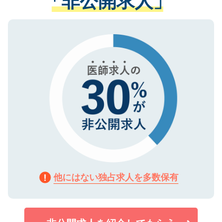
「非公開求人」
る、プライバシーマークを取得済みです。
ない方には、長期的なサポートが可能です
ご登録いただいた個人情報は、SSL（デー
ので、まずはご登録ください。
タ暗号化）によって保護されていますの
で、機密保持に関してもご安心ください。
他にはない独占求人を多数保有