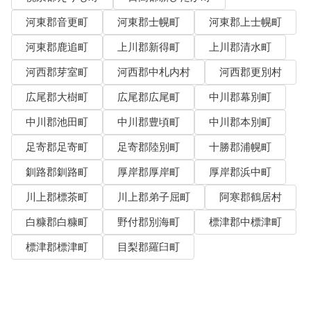
河東郡音更町
河東郡士幌町
河東郡上士幌町
河東郡鹿追町
上川郡新得町
上川郡清水町
河西郡芽室町
河西郡中札内村
河西郡更別村
広尾郡大樹町
広尾郡広尾町
中川郡幕別町
中川郡池田町
中川郡豊頃町
中川郡本別町
足寄郡足寄町
足寄郡陸別町
十勝郡浦幌町
釧路郡釧路町
厚岸郡厚岸町
厚岸郡浜中町
川上郡標茶町
川上郡弟子屈町
阿寒郡鶴居村
白糠郡白糠町
野付郡別海町
標津郡中標津町
標津郡標津町
目梨郡羅臼町