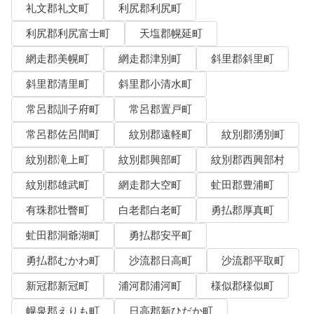
礼文郡礼文町
利尻郡利尻町
利尻郡利尻富士町
天塩郡幌延町
網走郡美幌町
網走郡津別町
斜里郡斜里町
斜里郡清里町
斜里郡小清水町
常呂郡訓子府町
常呂郡置戸町
常呂郡佐呂間町
紋別郡遠軽町
紋別郡湧別町
紋別郡滝上町
紋別郡興部町
紋別郡西興部村
紋別郡雄武町
網走郡大空町
虻田郡豊浦町
有珠郡壮瞥町
白老郡白老町
勇払郡厚真町
虻田郡洞爺湖町
勇払郡安平町
勇払郡むかわ町
沙流郡日高町
沙流郡平取町
新冠郡新冠町
浦河郡浦河町
様似郡様似町
幌泉郡えりも町
日高郡新ひだか町