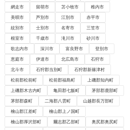
網走市
留萌市
苫小牧市
稚内市
美唄市
芦別市
江別市
赤平市
紋別市
士別市
名寄市
三笠市
根室市
千歳市
滝川市
砂川市
歌志内市
深川市
富良野市
登別市
恵庭市
伊達市
北広島市
石狩市
北斗市
石狩郡当別町
石狩郡新篠津村
松前郡松前町
松前郡福島町
上磯郡知内町
上磯郡木古内町
亀田郡七飯町
茅部郡鹿部町
茅部郡森町
二海郡八雲町
山越郡長万部町
檜山郡江差町
檜山郡上ノ国町
檜山郡厚沢部町
爾志郡乙部町
奥尻郡奥尻町