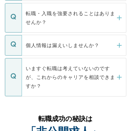
ます。通常、5営業日以内にはご連絡をせて
マイナビDOCTORで取り扱っている求人の
いただきますので、しばらくお待ちくださ
うち約3割は、Webサイトからご覧いただ
転職・入職を強要されることはありま
い。
けない「非公開求人」です。非公開求人は
せんか？
下記の理由によって、一般には公開してい
ません。
転職・入職を強要することは一切ありませ
ん。また、仮に応募先から内定をいただい
個人情報は漏えいしませんか？
■応募殺到を避けるため 人気のある医療機
たとしても、ご本人が納得しない限り、内
関を公にしてしまうと、応募が殺到する場
定を承諾する必要はありません。内定先へ
個人情報が漏えいすることはありませんの
合があります。 選考を効率よく行うため
の辞退の連絡はキャリアパートナーが行い
で、ご安心ください。当サイトからの登録
いますぐ転職は考えていないのです
に、医療機関が求める条件に合った人材の
ますので、ご安心ください。
などで収集したご登録者様の個人情報は、
が、これからのキャリアを相談できま
みを人材紹介会社に依頼するケースが増え
ご本人のキャリアアップおよび転職活動の
ています。
すか？
支援を目的に使用いたします。お預かりし
ているすべての個人データはご本人の許可
お気軽にご相談ください。先生専任のキャ
なく、医療機関側に開示したり、第三者に
リアパートナーが将来のご希望などをおう
提供することは一切ありません。また弊社
かがいして、現在の医療機関の状況や紹介
転職成功の秘訣は
は、個人情報の取り扱いについての厳密な
経験をまじえながら、適切なアドバイスを
管理基準を満たした事業者のみに付与され
させていただきます。すぐにご転職をされ