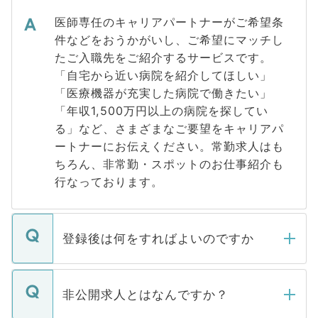
医師専任のキャリアパートナーがご希望条
件などをおうかがいし、ご希望にマッチし
たご入職先をご紹介するサービスです。
「自宅から近い病院を紹介してほしい」
「医療機器が充実した病院で働きたい」
「年収1,500万円以上の病院を探してい
る」など、さまざまなご要望をキャリアパ
ートナーにお伝えください。常勤求人はも
ちろん、非常勤・スポットのお仕事紹介も
行なっております。
登録後は何をすればよいのですか
ご登録いただきましたら、弊社担当者がご
登録内容を確認し、その後メールもしくは
非公開求人とはなんですか？
お電話にて次のステップのご案内をいたし