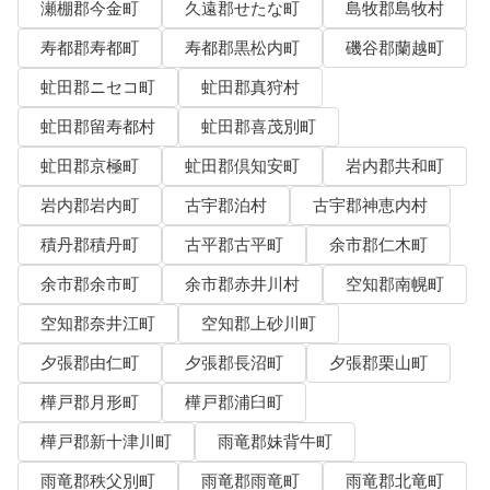
瀬棚郡今金町
久遠郡せたな町
島牧郡島牧村
寿都郡寿都町
寿都郡黒松内町
磯谷郡蘭越町
虻田郡ニセコ町
虻田郡真狩村
虻田郡留寿都村
虻田郡喜茂別町
虻田郡京極町
虻田郡倶知安町
岩内郡共和町
岩内郡岩内町
古宇郡泊村
古宇郡神恵内村
積丹郡積丹町
古平郡古平町
余市郡仁木町
余市郡余市町
余市郡赤井川村
空知郡南幌町
空知郡奈井江町
空知郡上砂川町
夕張郡由仁町
夕張郡長沼町
夕張郡栗山町
樺戸郡月形町
樺戸郡浦臼町
樺戸郡新十津川町
雨竜郡妹背牛町
雨竜郡秩父別町
雨竜郡雨竜町
雨竜郡北竜町