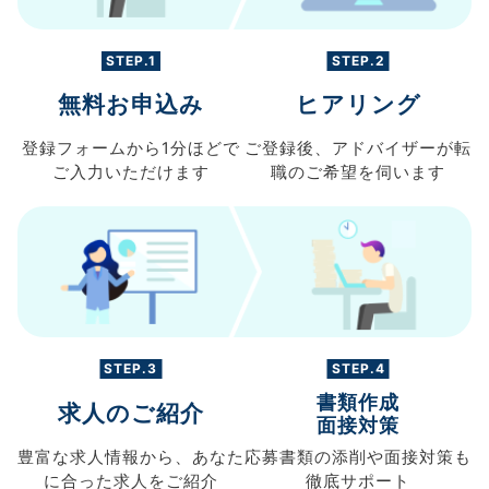
STEP.1
STEP.2
無料お申込み
ヒアリング
登録フォームから
1分ほどで
ご登録後、
アドバイザーが転
ご入力
いただけます
職の
ご希望を伺います
STEP.3
STEP.4
書類作成
求人のご紹介
面接対策
豊富な求人情報から、
あなた
応募書類の
添削や面接対策も
に合った求人を
ご紹介
徹底サポート