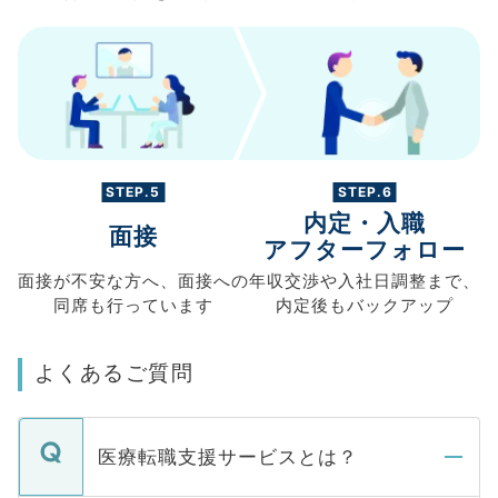
STEP.5
STEP.6
内定・入職
面接
アフターフォロー
面接が不安な方へ、
面接への
年収交渉や
入社日調整まで、
同席も
行っています
内定後もバックアップ
よくあるご質問
医療転職支援サービスとは？