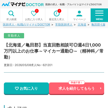
医師の求人・転職・アルバイトはマイナビDOCTOR
0
1
MENU
お気に入り求人
最近見た求人
マイページ
求人検索
医師求人・転職のマイナビDOCTOR
常勤医師求人
北海道
亀田郡七飯
常勤求人
【北海道／亀田郡】当直回数相談可◎週4日1,000
万円以上のお仕事～マイカー通勤◎～（精神科／常
勤）
更新日 : 2026/05/08
求人No : 621201
お気に入り
求人を紹介してもらう