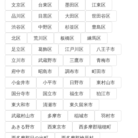
文京区
台東区
墨田区
江東区
品川区
目黒区
大田区
世田谷区
渋谷区
中野区
杉並区
豊島区
北区
荒川区
板橋区
練馬区
足立区
葛飾区
江戸川区
八王子市
立川市
武蔵野市
三鷹市
青梅市
府中市
昭島市
調布市
町田市
小金井市
小平市
日野市
東村山市
国分寺市
国立市
福生市
狛江市
東大和市
清瀬市
東久留米市
武蔵村山市
多摩市
稲城市
羽村市
あきる野市
西東京市
西多摩郡瑞穂町
西多摩郡日の出町
西多摩郡檜原村