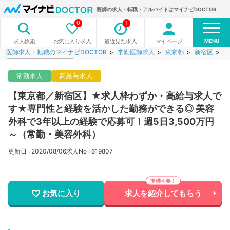
医師の求人・転職・アルバイトはマイナビDOCTOR
0
1
MENU
お気に入り求人
最近見た求人
マイページ
求人検索
医師求人・転職のマイナビDOCTOR
常勤医師求人
東京都
新宿区
【
常勤求人
高給与求人
【東京都／新宿区】★求人枠わずか・高給与求人で
す★専門性と経験を活かした勤務ができる◎ 美容
外科で3年以上の経験で応募可！週5日3,500万円
～（常勤・美容外科）
更新日 : 2020/08/06
求人No : 619807
お気に入り
求人を紹介してもらう