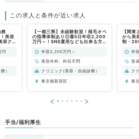
この求人と条件が近い求人
勤務
【一都三県】未経験歓迎！植毛オペ
【関東
可！美容
の指導体制あり◎週5日年収2,200
から美
美容クリ
万円～！SNS運用なども出来る方
制・2
を優遇（科目不問／常勤）
襲領域
長でき
万円
年収2,200万円～
年収
ら23
美容外科、科目不問
科／常
形
容
診療）
クリニック(美容・自由診療）
ク
東京都新宿区
東
<
>
手当/福利厚生