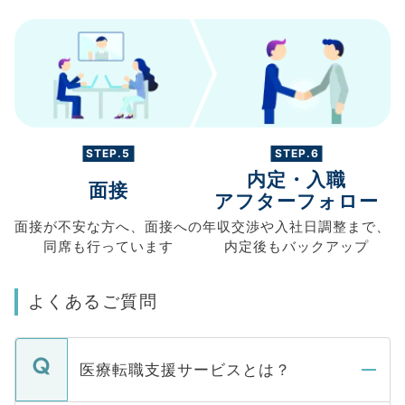
STEP.5
STEP.6
内定・入職
面接
アフターフォロー
面接が不安な方へ、
面接への
年収交渉や
入社日調整まで、
同席も
行っています
内定後もバックアップ
よくあるご質問
医療転職支援サービスとは？