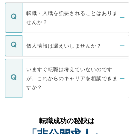
ます。通常、5営業日以内にはご連絡をせて
マイナビDOCTORで取り扱っている求人の
いただきますので、しばらくお待ちくださ
うち約3割は、Webサイトからご覧いただ
転職・入職を強要されることはありま
い。
けない「非公開求人」です。非公開求人は
せんか？
下記の理由によって、一般には公開してい
ません。
転職・入職を強要することは一切ありませ
ん。また、仮に応募先から内定をいただい
個人情報は漏えいしませんか？
■応募殺到を避けるため 人気のある医療機
たとしても、ご本人が納得しない限り、内
関を公にしてしまうと、応募が殺到する場
定を承諾する必要はありません。内定先へ
個人情報が漏えいすることはありませんの
合があります。 選考を効率よく行うため
の辞退の連絡はキャリアパートナーが行い
で、ご安心ください。当サイトからの登録
いますぐ転職は考えていないのです
に、医療機関が求める条件に合った人材の
ますので、ご安心ください。
などで収集したご登録者様の個人情報は、
が、これからのキャリアを相談できま
みを人材紹介会社に依頼するケースが増え
ご本人のキャリアアップおよび転職活動の
ています。
すか？
支援を目的に使用いたします。お預かりし
ているすべての個人データはご本人の許可
お気軽にご相談ください。先生専任のキャ
なく、医療機関側に開示したり、第三者に
リアパートナーが将来のご希望などをおう
提供することは一切ありません。また弊社
かがいして、現在の医療機関の状況や紹介
転職成功の秘訣は
は、個人情報の取り扱いについての厳密な
経験をまじえながら、適切なアドバイスを
管理基準を満たした事業者のみに付与され
「非公開求人」
させていただきます。すぐにご転職をされ