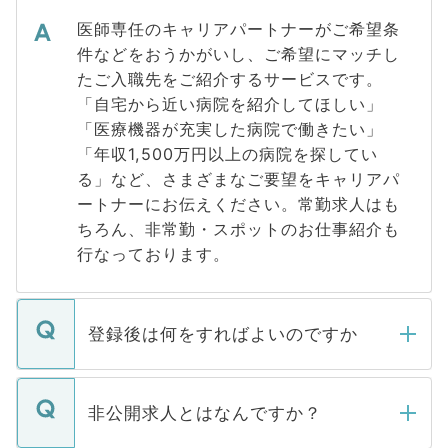
医師専任のキャリアパートナーがご希望条
件などをおうかがいし、ご希望にマッチし
たご入職先をご紹介するサービスです。
「自宅から近い病院を紹介してほしい」
「医療機器が充実した病院で働きたい」
「年収1,500万円以上の病院を探してい
る」など、さまざまなご要望をキャリアパ
ートナーにお伝えください。常勤求人はも
ちろん、非常勤・スポットのお仕事紹介も
行なっております。
登録後は何をすればよいのですか
ご登録いただきましたら、弊社担当者がご
登録内容を確認し、その後メールもしくは
非公開求人とはなんですか？
お電話にて次のステップのご案内をいたし