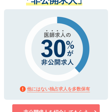
る、プライバシーマークを取得済みです。
ない方には、長期的なサポートが可能です
ご登録いただいた個人情報は、SSL（デー
ので、まずはご登録ください。
タ暗号化）によって保護されていますの
で、機密保持に関してもご安心ください。
他にはない独占求人を多数保有