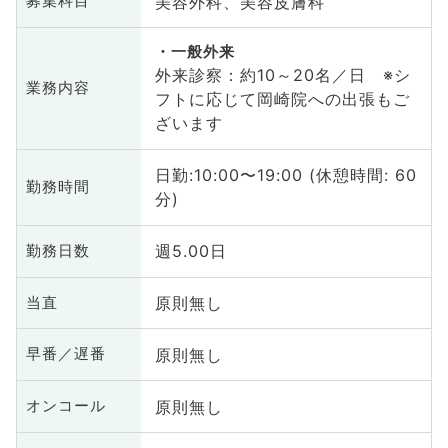
美容外科、美容皮膚科
募集科目
一般外来
外来診察：約10～20名／日 ※シ
業務内容
フトに応じて岡崎院への出張もご
ざいます
日勤:10:00〜19:00 (休憩時間: 60
勤務時間
分)
週5.00日
勤務日数
原則無し
当直
原則無し
早番／遅番
原則無し
オンコール