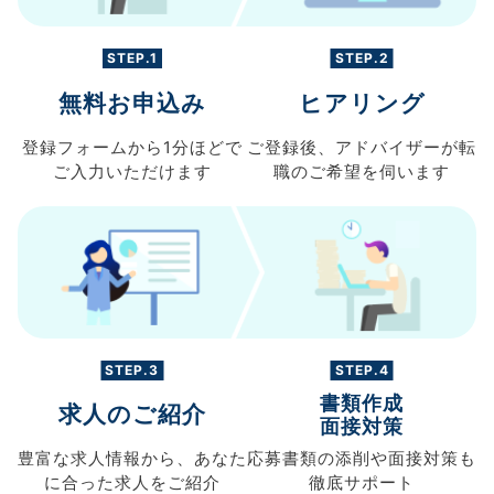
STEP.1
STEP.2
無料お申込み
ヒアリング
登録フォームから
1分ほどで
ご登録後、
アドバイザーが転
ご入力
いただけます
職の
ご希望を伺います
STEP.3
STEP.4
書類作成
求人のご紹介
面接対策
豊富な求人情報から、
あなた
応募書類の
添削や面接対策も
に合った求人を
ご紹介
徹底サポート