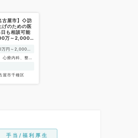
名古屋市】◇訪
上げのための医
4日も相談可能
00万～2,000
カクリニックで
40万円～2,000万
す！（科目不問
、心療内科、整形
成外科、脳神経外
器外科、心臓血管
古屋市千種区
児外科、泌尿器
内科、循環器内
器内科、消化器内
泌・代謝内科、腎
老年内科、血液内
系全般、一般外
器外科、乳腺外
病科、大腸・肛門
手当/福利厚生