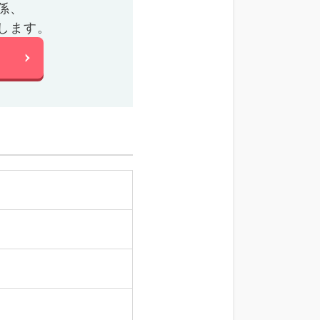
係、
します。