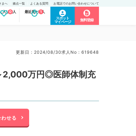
さまへ
拠点一覧
よくある質問
お電話でのお問い合わせについて
に入り求人
0
最近見た求人
1
スポット
無料登録
マイページ
更新日 : 2024/08/30
求人No : 619648
2,000万円◎医師体制充
合わせる