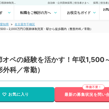
【愛知県／名古屋市】関節オペの経験を活かす！年収1,500～2,000万円◎医師体制充実・駅から徒歩圏内（整形外科／常勤）の転職・求人｜医師の求人・転職・アルバイトは【マイナビDOCTOR】
自治体・公共団体採用ご担当者さまへ
採用ご担当者
お気
す
転職をご検討の方へ
お役立ちガイド
愛知県
名古屋市千種区
500～2,000万円◎医師体制充実・駅から徒歩圏内（整形外科／常勤）
オペの経験を活かす！年収1,500～
形外科／常勤）
お気に入り
最新の募集状況を問い