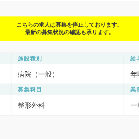
こちらの求人は募集を停止しております。
最新の募集状況の確認も承ります。
施設種別
給
病院（一般）
年
募集科目
業
整形外科
一
応