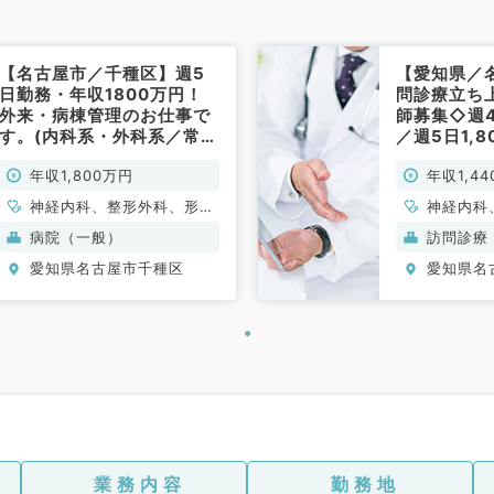
【名古屋市／千種区】週5
【愛知県／
日勤務・年収1800万円！
問診療立ち
外来・病棟管理のお仕事で
師募集◇週
す。(内科系・外科系／常
／週5日1,8
勤)
万円◎駅チ
年収1,800万円
年収1,4
通勤便利で
／常勤）
円
神経内科、整形外科、形成
神経内科
外科、脳神経外科、呼吸器
外科、形
病院（一般）
訪問診療
外科、心臓血管外科、泌尿
科、呼吸
愛知県名古屋市千種区
愛知県名
器科、一般内科、循環器内
外科、小
科、呼吸器内科、消化器内
科、一般
科、内分泌・代謝内科、腎
科、呼吸
臓内科、老年内科、血液内
科、内分
科、外科系全般、一般外
臓内科、
科、消化器外科、乳腺外
科、外科
科、膠原病科、大腸・肛門
科、消化
外科
科、膠原
外科
業務内容
勤務地