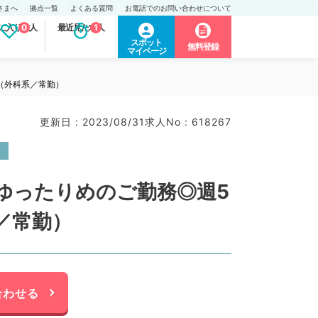
さまへ
拠点一覧
よくある質問
お電話でのお問い合わせについて
に入り求人
0
最近見た求人
1
スポット
無料登録
マイページ
（外科系／常勤）
更新日 : 2023/08/31
求人No : 618267
ゆったりめのご勤務◎週5
／常勤）
合わせる