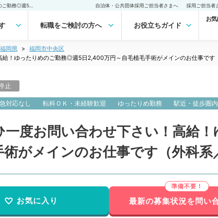
【福岡県／福岡市】！ぜひ一度お問い合わせ下さい！高給！ゆったりめのご勤務◎週5日2,400万円～自毛植毛手術がメインのお仕事です（外科系／常勤）の転職・求人｜医師の求人・転職・アルバイトは【マイナビDOCTOR】
自治体・公共団体採用ご担当者さまへ
採用ご担当者
お気
す
転職をご検討の方へ
お役立ちガイド
福岡県
福岡市中央区
給！ゆったりめのご勤務◎週5日2,400万円～自毛植毛手術がメインのお仕事です
停止
急対応なし
転科ＯＫ・未経験歓迎
ゆったりめ勤務
駅近・徒歩圏内
ひ一度お問い合わせ下さい！高給！
毛手術がメインのお仕事です（外科系
お気に入り
最新の募集状況を問い