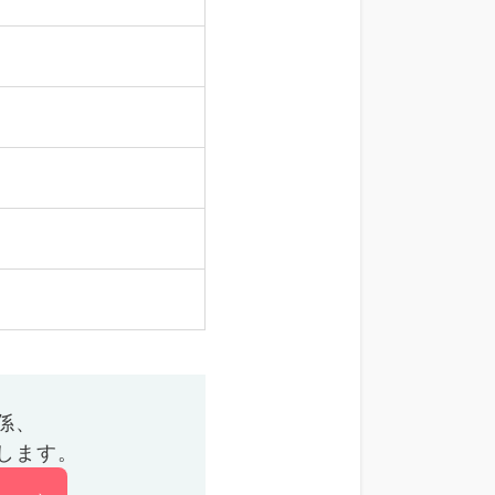
係、
します。