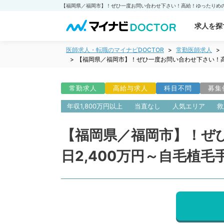
求人を探
医師求人・転職のマイナビDOCTOR
常勤医師求人
【福岡県／福岡市】！ぜひ一度お問い合わせ下さい！高
常勤求人
高給与求人
科目不問
募集
年収1,800万円以上
当直なし
人気エリア
救
【福岡県／福岡市】！ぜ
日2,400万円～自毛植