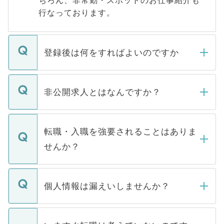
ちろん、非常勤・スポットのお仕事紹介も
行なっております。
登録後は何をすればよいのですか
ご登録いただきましたら、弊社担当者がご
登録内容を確認し、その後メールもしくは
非公開求人とはなんですか？
お電話にて次のステップのご案内をいたし
ます。通常、5営業日以内にはご連絡をせて
マイナビDOCTORで取り扱っている求人の
いただきますので、しばらくお待ちくださ
うち約3割は、Webサイトからご覧いただ
転職・入職を強要されることはありま
い。
けない「非公開求人」です。非公開求人は
せんか？
下記の理由によって、一般には公開してい
ません。
転職・入職を強要することは一切ありませ
ん。また、仮に応募先から内定をいただい
個人情報は漏えいしませんか？
■応募殺到を避けるため 人気のある医療機
たとしても、ご本人が納得しない限り、内
関を公にしてしまうと、応募が殺到する場
定を承諾する必要はありません。内定先へ
個人情報が漏えいすることはありませんの
合があります。 選考を効率よく行うため
の辞退の連絡はキャリアパートナーが行い
で、ご安心ください。当サイトからの登録