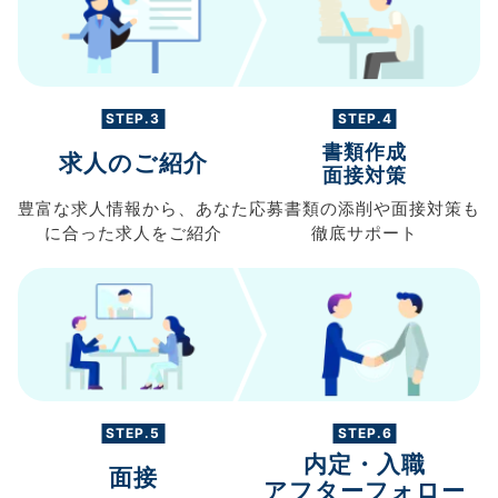
STEP.3
STEP.4
書類作成
求人のご紹介
面接対策
豊富な求人情報から、
あなた
応募書類の
添削や面接対策も
に合った求人を
ご紹介
徹底サポート
STEP.5
STEP.6
内定・入職
面接
アフターフォロー