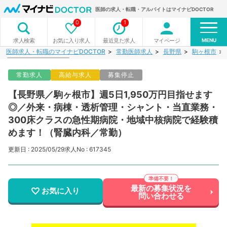
医師の求人・転職・アルバイトはマイナビDOCTOR
0
1
MENU
お気に入り求人
最近見た求人
マイページ
求人検索
医師求人・転職のマイナビDOCTOR
常勤医師求人
長野県
駒ヶ根市
常勤求人
高給与求人
募集停止
【長野県／駒ヶ根市】週5日1,950万円目指せます
◎／外来・病棟・透析管理・シャント・当直業務・
300床クラスの急性期病院・地域中核病院で経験積
めます！（腎臓内科／常勤）
更新日 : 2025/05/29
求人No : 617345
最新の募集状況を
お気に入り
問い合わせる