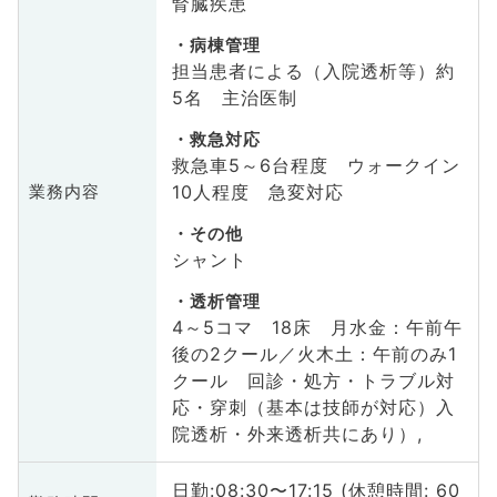
腎臓疾患
病棟管理
担当患者による（入院透析等）約
5名 主治医制
救急対応
救急車5～6台程度 ウォークイン
10人程度 急変対応
業務内容
その他
シャント
透析管理
4～5コマ 18床 月水金：午前午
後の2クール／火木土：午前のみ1
クール 回診・処方・トラブル対
応・穿刺（基本は技師が対応）入
院透析・外来透析共にあり）,
日勤:08:30〜17:15 (休憩時間: 60