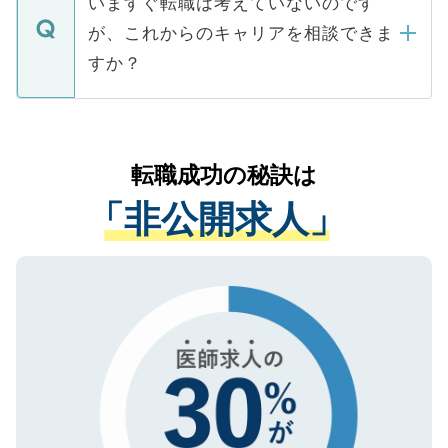
いますぐ転職は考えていないのです
に、医療機関が求める条件に合った人材の
ますので、ご安心ください。
などで収集したご登録者様の個人情報は、
が、これからのキャリアを相談できま
みを人材紹介会社に依頼するケースが増え
ご本人のキャリアアップおよび転職活動の
ています。
すか？
支援を目的に使用いたします。お預かりし
ているすべての個人データはご本人の許可
お気軽にご相談ください。先生専任のキャ
なく、医療機関側に開示したり、第三者に
リアパートナーが将来のご希望などをおう
提供することは一切ありません。また弊社
かがいして、現在の医療機関の状況や紹介
転職成功の秘訣は
は、個人情報の取り扱いについての厳密な
経験をまじえながら、適切なアドバイスを
管理基準を満たした事業者のみに付与され
「非公開求人」
させていただきます。すぐにご転職をされ
る、プライバシーマークを取得済みです。
ない方には、長期的なサポートが可能です
ご登録いただいた個人情報は、SSL（デー
ので、まずはご登録ください。
タ暗号化）によって保護されていますの
で、機密保持に関してもご安心ください。