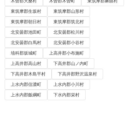
木曽郡大桑村
木曽郡木曽町
東筑摩郡麻績村
東筑摩郡生坂村
東筑摩郡山形村
東筑摩郡朝日村
東筑摩郡筑北村
北安曇郡池田町
北安曇郡松川村
北安曇郡白馬村
北安曇郡小谷村
埴科郡坂城町
上高井郡小布施町
上高井郡高山村
下高井郡山ノ内町
下高井郡木島平村
下高井郡野沢温泉村
上水内郡信濃町
上水内郡小川村
上水内郡飯綱町
下水内郡栄村