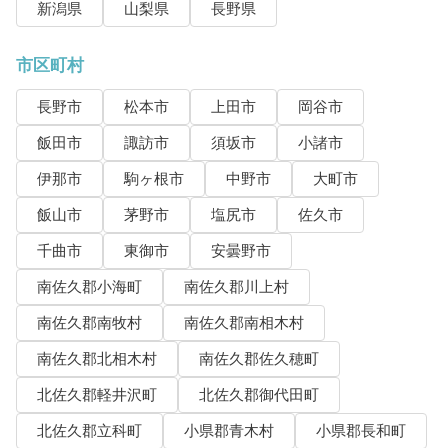
新潟県
山梨県
長野県
市区町村
長野市
松本市
上田市
岡谷市
飯田市
諏訪市
須坂市
小諸市
伊那市
駒ヶ根市
中野市
大町市
飯山市
茅野市
塩尻市
佐久市
千曲市
東御市
安曇野市
南佐久郡小海町
南佐久郡川上村
南佐久郡南牧村
南佐久郡南相木村
南佐久郡北相木村
南佐久郡佐久穂町
北佐久郡軽井沢町
北佐久郡御代田町
北佐久郡立科町
小県郡青木村
小県郡長和町