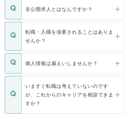
ご登録いただきましたら、弊社担当者がご
登録内容を確認し、その後メールもしくは
非公開求人とはなんですか？
お電話にて次のステップのご案内をいたし
ます。通常、5営業日以内にはご連絡をせて
マイナビDOCTORで取り扱っている求人の
いただきますので、しばらくお待ちくださ
うち約3割は、Webサイトからご覧いただ
転職・入職を強要されることはありま
い。
けない「非公開求人」です。非公開求人は
せんか？
下記の理由によって、一般には公開してい
ません。
転職・入職を強要することは一切ありませ
ん。また、仮に応募先から内定をいただい
個人情報は漏えいしませんか？
■応募殺到を避けるため 人気のある医療機
たとしても、ご本人が納得しない限り、内
関を公にしてしまうと、応募が殺到する場
定を承諾する必要はありません。内定先へ
個人情報が漏えいすることはありませんの
合があります。 選考を効率よく行うため
の辞退の連絡はキャリアパートナーが行い
で、ご安心ください。当サイトからの登録
いますぐ転職は考えていないのです
に、医療機関が求める条件に合った人材の
ますので、ご安心ください。
などで収集したご登録者様の個人情報は、
が、これからのキャリアを相談できま
みを人材紹介会社に依頼するケースが増え
ご本人のキャリアアップおよび転職活動の
ています。
すか？
支援を目的に使用いたします。お預かりし
ているすべての個人データはご本人の許可
お気軽にご相談ください。先生専任のキャ
なく、医療機関側に開示したり、第三者に
リアパートナーが将来のご希望などをおう
提供することは一切ありません。また弊社