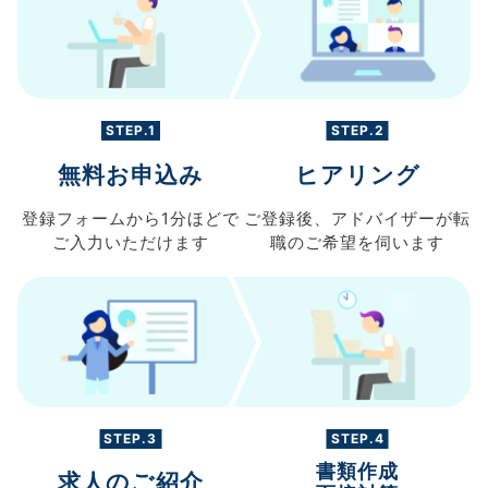
STEP.1
STEP.2
無料お申込み
ヒアリング
登録フォームから
1分ほどで
ご登録後、
アドバイザーが転
ご入力
いただけます
職の
ご希望を伺います
STEP.3
STEP.4
書類作成
求人のご紹介