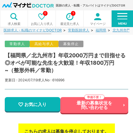
医師の求人・転職・アルバイトはマイナビDOCTOR
0
1
MENU
お気に入り求人
最近見た求人
マイページ
求人検索
医師求人・転職のマイナビDOCTOR
常勤医師求人
福岡県
北九州市門
常勤求人
高給与求人
募集停止
【福岡県／北九州市】年収2000万円まで目指せる
◎オペが可能な先生を大歓迎！年収1800万円
~（整形外科／常勤）
更新日 : 2024/07/19
求人No : 616996
最新の募集状況を
お気に入り
問い合わせる
こちらの求人は募集を停止しております。