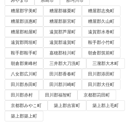
みやま市
糸島市
那珂川市
糟屋郡宇美町
糟屋郡篠栗町
糟屋郡志免町
糟屋郡須惠町
糟屋郡新宮町
糟屋郡久山町
糟屋郡粕屋町
遠賀郡芦屋町
遠賀郡水巻町
遠賀郡岡垣町
遠賀郡遠賀町
鞍手郡小竹町
鞍手郡鞍手町
嘉穂郡桂川町
朝倉郡筑前町
朝倉郡東峰村
三井郡大刀洗町
三潴郡大木町
八女郡広川町
田川郡香春町
田川郡添田町
田川郡糸田町
田川郡川崎町
田川郡大任町
田川郡赤村
田川郡福智町
京都郡苅田町
京都郡みやこ町
築上郡吉富町
築上郡上毛町
築上郡築上町