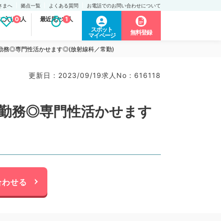
さまへ
拠点一覧
よくある質問
お電話でのお問い合わせについて
に入り求人
0
最近見た求人
1
スポット
無料登録
マイページ
勤務◎専門性活かせます◎(放射線科／常勤)
更新日 : 2023/09/19
求人No : 616118
ご勤務◎専門性活かせます
合わせる