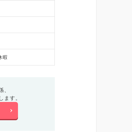
休暇
係、
します。