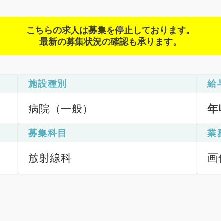
こちらの求人は募集を停止しております。
最新の募集状況の確認も承ります。
施設種別
給
病院（一般）
年
募集科目
業
放射線科
画
断
間