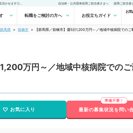
【群馬県／前橋市】週5日1,200万円～／地域中核病院でのご勤務◎専門性活かせます◎(放射線科／常勤)の転職・求人｜医師の求人・転職・アルバイトは【マイナビDOCTOR】
自治体・公共団体採用ご担当者さまへ
採用ご担当者
お気
す
転職をご検討の方へ
お役立ちガイド
群馬県
前橋市
【群馬県／前橋市】週5日1,200万円～／地域中核病院でのご
1,200万円～／地域中核病院での
お気に入り
最新の募集状況を問い