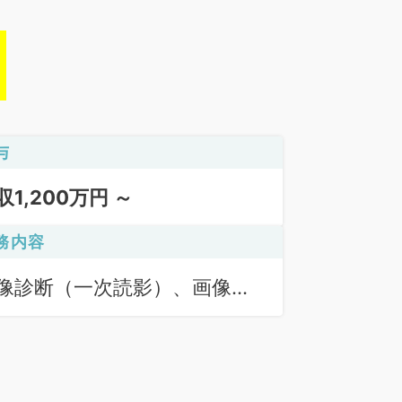
与
収1,200万円 ～
務内容
像診断（一次読影）、画像診
（二次読影）、一般健診・人
ドック