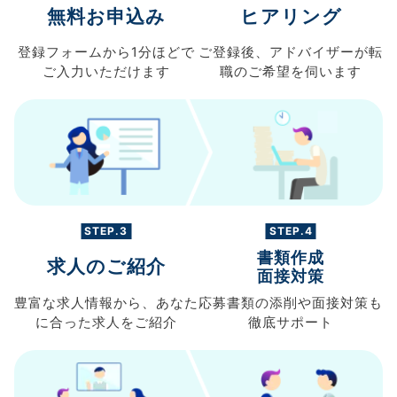
無料お申込み
ヒアリング
登録フォームから
1分ほどで
ご登録後、
アドバイザーが転
ご入力
いただけます
職の
ご希望を伺います
STEP.3
STEP.4
書類作成
求人のご紹介
面接対策
豊富な求人情報から、
あなた
応募書類の
添削や面接対策も
に合った求人を
ご紹介
徹底サポート