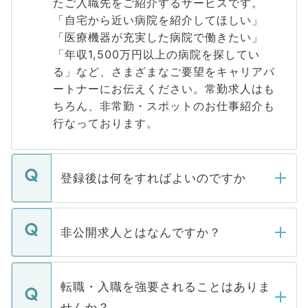
たご入職先をご紹介するサービスです。
「自宅から近い病院を紹介してほしい」
「医療機器が充実した病院で働きたい」
「年収1,500万円以上の病院を探してい
る」など、さまざまなご要望をキャリアパ
ートナーにお伝えください。常勤求人はも
ちろん、非常勤・スポットのお仕事紹介も
行なっております。
登録後は何をすればよいのですか
ご登録いただきましたら、弊社担当者がご
登録内容を確認し、その後メールもしくは
非公開求人とはなんですか？
お電話にて次のステップのご案内をいたし
ます。通常、5営業日以内にはご連絡をせて
マイナビDOCTORで取り扱っている求人の
いただきますので、しばらくお待ちくださ
うち約3割は、Webサイトからご覧いただ
転職・入職を強要されることはありま
い。
けない「非公開求人」です。非公開求人は
せんか？