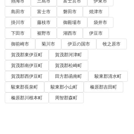
熱海市
三島市
富士宮市
伊東市
島田市
富士市
磐田市
焼津市
掛川市
藤枝市
御殿場市
袋井市
下田市
裾野市
湖西市
伊豆市
御前崎市
菊川市
伊豆の国市
牧之原市
賀茂郡東伊豆町
賀茂郡河津町
賀茂郡南伊豆町
賀茂郡松崎町
賀茂郡西伊豆町
田方郡函南町
駿東郡清水町
駿東郡長泉町
駿東郡小山町
榛原郡吉田町
榛原郡川根本町
周智郡森町