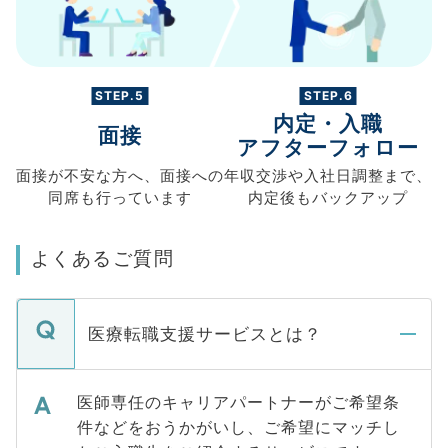
STEP.5
STEP.6
内定・入職
面接
アフターフォロー
面接が不安な方へ、
面接への
年収交渉や
入社日調整まで、
同席も
行っています
内定後もバックアップ
よくあるご質問
医療転職支援サービスとは？
医師専任のキャリアパートナーがご希望条
件などをおうかがいし、ご希望にマッチし