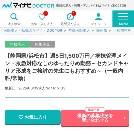
医師の求人・転職・アルバイトはマイナビDOCTOR
0
1
MENU
お気に入り求人
最近見た求人
マイページ
求人検索
医師求人・転職のマイナビDOCTOR
常勤医師求人
静岡県
浜松市中央
常勤求人
募集停止
【静岡県/浜松市】週5日1,500万円／病棟管理メイ
ン・救急対応なしのゆったりめ勤務～セカンドキャ
リア形成をご検討の先生にもおすすめ～（一般内
科/常勤）
更新日 : 2026/06/09
求人No : 615133
最新の募集状況を
お気に入り
問い合わせる