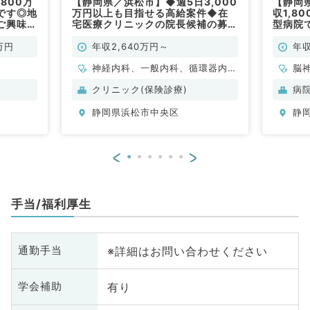
800万
【静岡県／浜松市】◆週5日3,000
【静岡
です◎地
万円以上も目指せる高給案件◆在
収1,8
ご興味が
宅医療クリニックの院長候補の募集
型病院
可能
です！（内科系／常勤）
◎駅チ
勤務相
万円
年収2,640万円～
年収
勤）
神経内科、一般内科、循環器内
脳
科、呼吸器内科、消化器内科、内
内
クリニック(保険診療)
病
分泌・代謝内科、腎臓内科、老年
消
静岡県浜松市中央区
静
内科、血液内科、膠原病科
老
<
>
手当/福利厚生
※詳細はお問い合わせください
通勤手当
有り
学会補助