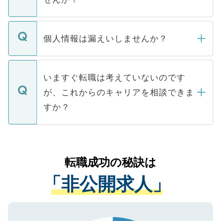
下記の理由によって、一般には公開してい
ません。
転職・入職を強要することは一切ありませ
ん。また、仮に応募先から内定をいただい
個人情報は漏えいしませんか？
■応募殺到を避けるため 人気のある医療機
たとしても、ご本人が納得しない限り、内
関を公にしてしまうと、応募が殺到する場
定を承諾する必要はありません。内定先へ
個人情報が漏えいすることはありませんの
合があります。 選考を効率よく行うため
の辞退の連絡はキャリアパートナーが行い
で、ご安心ください。当サイトからの登録
いますぐ転職は考えていないのです
に、医療機関が求める条件に合った人材の
ますので、ご安心ください。
などで収集したご登録者様の個人情報は、
が、これからのキャリアを相談できま
みを人材紹介会社に依頼するケースが増え
ご本人のキャリアアップおよび転職活動の
ています。
すか？
支援を目的に使用いたします。お預かりし
ているすべての個人データはご本人の許可
お気軽にご相談ください。先生専任のキャ
なく、医療機関側に開示したり、第三者に
リアパートナーが将来のご希望などをおう
提供することは一切ありません。また弊社
かがいして、現在の医療機関の状況や紹介
転職成功の秘訣は
は、個人情報の取り扱いについての厳密な
経験をまじえながら、適切なアドバイスを
管理基準を満たした事業者のみに付与され
「非公開求人」
させていただきます。すぐにご転職をされ
る、プライバシーマークを取得済みです。
ない方には、長期的なサポートが可能です
ご登録いただいた個人情報は、SSL（デー
ので、まずはご登録ください。
タ暗号化）によって保護されていますの