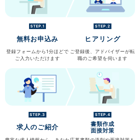
STEP.1
STEP.2
無料お申込み
ヒアリング
登録フォームから
1分ほどで
ご登録後、
アドバイザーが転
ご入力
いただけます
職の
ご希望を伺います
STEP.3
STEP.4
書類作成
求人のご紹介
面接対策
豊富な求人情報から、
あなた
応募書類の
添削や面接対策も