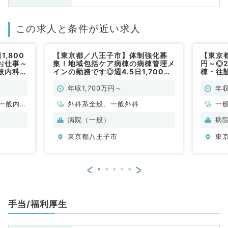
この求人と条件が近い求人
,800
【東京都／八王子市】体制強化募
【東京都
お仕事～
集！地域包括ケア病棟の病棟管理メ
円～◎
般内科／
インの勤務です◎週4.5日1,700万
棟・往
円～にて病棟管理・外来・オペをお
／常勤
任せ◎2次救急病院です★週4日相
年収1,700万円～
年収
談可能★17時終了にてワークライ
一般内
フバランス◎（外科／常勤）
外科系全般、一般外科
一
般、一般
病院（一般）
病
東京都八王子市
東
<
>
手当/福利厚生