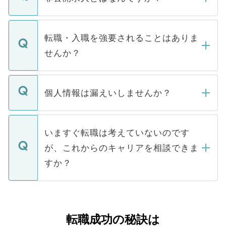
お電話にて次のステップのご案内をいたし
ます。通常、5営業日以内にはご連絡をせて
マイナビDOCTORで取り扱っている求人の
いただきますので、しばらくお待ちくださ
うち約3割は、Webサイトからご覧いただ
転職・入職を強要されることはありま
い。
けない「非公開求人」です。非公開求人は
せんか？
下記の理由によって、一般には公開してい
ません。
転職・入職を強要することは一切ありませ
ん。また、仮に応募先から内定をいただい
個人情報は漏えいしませんか？
■応募殺到を避けるため 人気のある医療機
たとしても、ご本人が納得しない限り、内
関を公にしてしまうと、応募が殺到する場
定を承諾する必要はありません。内定先へ
個人情報が漏えいすることはありませんの
合があります。 選考を効率よく行うため
の辞退の連絡はキャリアパートナーが行い
で、ご安心ください。当サイトからの登録
いますぐ転職は考えていないのです
に、医療機関が求める条件に合った人材の
ますので、ご安心ください。
などで収集したご登録者様の個人情報は、
が、これからのキャリアを相談できま
みを人材紹介会社に依頼するケースが増え
ご本人のキャリアアップおよび転職活動の
ています。
すか？
支援を目的に使用いたします。お預かりし
ているすべての個人データはご本人の許可
お気軽にご相談ください。先生専任のキャ
なく、医療機関側に開示したり、第三者に
リアパートナーが将来のご希望などをおう
提供することは一切ありません。また弊社
かがいして、現在の医療機関の状況や紹介
転職成功の秘訣は
は、個人情報の取り扱いについての厳密な
経験をまじえながら、適切なアドバイスを