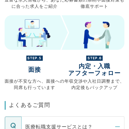
に合った求人を
ご紹介
徹底サポート
STEP.5
STEP.6
内定・入職
面接
アフターフォロー
面接が不安な方へ、
面接への
年収交渉や
入社日調整まで、
同席も
行っています
内定後もバックアップ
よくあるご質問
医療転職支援サービスとは？