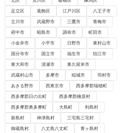
北区
荒川区
板橋区
練馬区
足立区
葛飾区
江戸川区
八王子市
立川市
武蔵野市
三鷹市
青梅市
府中市
昭島市
調布市
町田市
小金井市
小平市
日野市
東村山市
国分寺市
国立市
福生市
狛江市
東大和市
清瀬市
東久留米市
武蔵村山市
多摩市
稲城市
羽村市
あきる野市
西東京市
西多摩郡瑞穂町
西多摩郡日の出町
西多摩郡檜原村
西多摩郡奥多摩町
大島町
利島村
新島村
神津島村
三宅島三宅村
御蔵島村
八丈島八丈町
青ヶ島村