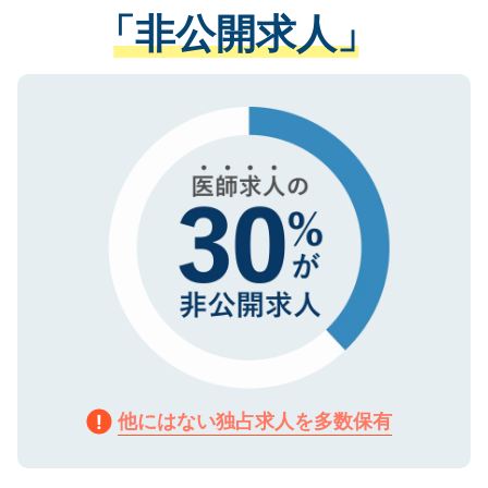
管理基準を満たした事業者のみに付与され
「非公開求人」
させていただきます。すぐにご転職をされ
る、プライバシーマークを取得済みです。
ない方には、長期的なサポートが可能です
ご登録いただいた個人情報は、SSL（デー
ので、まずはご登録ください。
タ暗号化）によって保護されていますの
で、機密保持に関してもご安心ください。
他にはない独占求人を多数保有