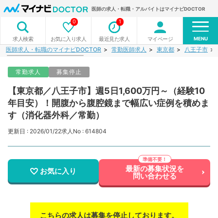
医師の求人・転職・アルバイトはマイナビDOCTOR
0
1
MENU
お気に入り求人
最近見た求人
マイページ
求人検索
医師求人・転職のマイナビDOCTOR
常勤医師求人
東京都
八王子市
常勤求人
募集停止
【東京都／八王子市】週5日1,600万円～（経験10
年目安）！開腹から腹腔鏡まで幅広い症例を積めま
す（消化器外科／常勤）
更新日 : 2026/01/22
求人No : 614804
最新の募集状況を
お気に入り
問い合わせる
こちらの求人は募集を停止しております。