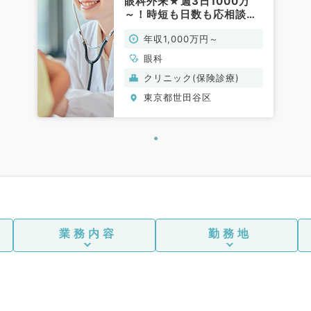
眼科外来★週3日1000万
～！時短も日数も応相談可
能！（眼科／常勤）
年収1,000万円～
眼科
クリニック(保険診療)
東京都世田谷区
業務内容
勤務地