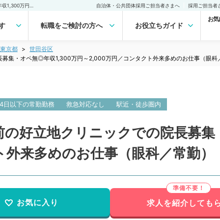
【東京都／世田谷区】駅前の好立地クリニックでの院長募集・オペ無◎年収1,300万円～2,000万円／コンタクト外来多めのお仕事（眼科／常勤）の転職・求人｜医師の求人・転職・アルバイトは【マイナビDOCTOR】
自治体・公共団体採用ご担当者さまへ
採用ご担当者
お気
す
転職をご検討の方へ
お役立ちガイド
東京都
世田谷区
集・オペ無◎年収1,300万円～2,000万円／コンタクト外来多めのお仕事（眼科
4日以下の常勤勤務
救急対応なし
駅近・徒歩圏内
の好立地クリニックでの院長募集・オ
クト外来多めのお仕事（眼科／常勤）
お気に入り
求人を紹介しても