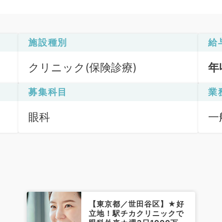
施設種別
給
クリニック(保険診療)
年
募集科目
業
眼科
一
【東京都／世田谷区】★好
立地！駅チカクリニックで