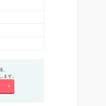
係、
します。