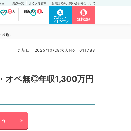
さまへ
拠点一覧
よくある質問
お電話でのお問い合わせについて
に入り求人
0
最近見た求人
1
スポット
無料登録
マイページ
／常勤）
更新日 : 2025/10/28
求人No : 611788
ペ無◎年収1,300万円
らう