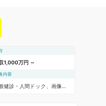
与
収1,000万円 ～
務内容
般健診・人間ドック、画像診
（一次読影）