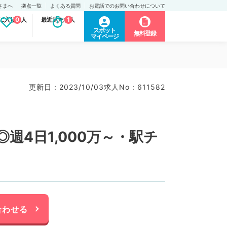
さまへ
拠点一覧
よくある質問
お電話でのお問い合わせについて
に入り求人
0
最近見た求人
1
スポット
無料登録
マイページ
更新日 : 2023/10/03
求人No : 611582
4日1,000万～・駅チ
合わせる