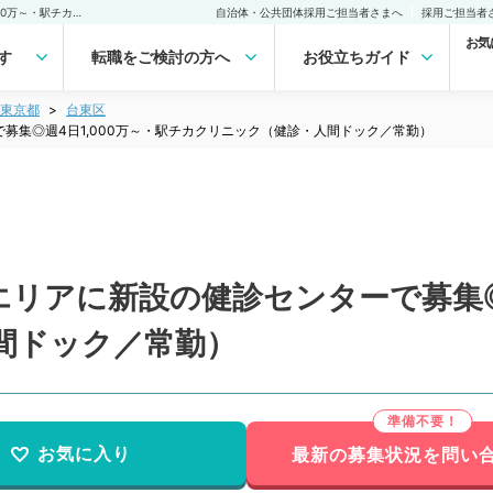
【東京都／台東区】人気エリアに新設の健診センターで募集◎週4日1,000万～・駅チカクリニック（健診・人間ドック／常勤）の転職・求人｜医師の求人・転職・アルバイトは【マイナビDOCTOR】
自治体・公共団体採用ご担当者さまへ
採用ご担当者
お気
す
転職をご検討の方へ
お役立ちガイド
東京都
台東区
募集◎週4日1,000万～・駅チカクリニック（健診・人間ドック／常勤）
リアに新設の健診センターで募集◎週
間ドック／常勤）
お気に入り
最新の募集状況を問い