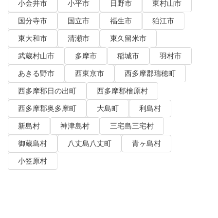
小金井市
小平市
日野市
東村山市
国分寺市
国立市
福生市
狛江市
東大和市
清瀬市
東久留米市
武蔵村山市
多摩市
稲城市
羽村市
あきる野市
西東京市
西多摩郡瑞穂町
西多摩郡日の出町
西多摩郡檜原村
西多摩郡奥多摩町
大島町
利島村
新島村
神津島村
三宅島三宅村
御蔵島村
八丈島八丈町
青ヶ島村
小笠原村