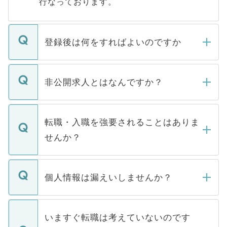
行なっております。
登録後は何をすればよいのですか
ご登録いただきましたら、弊社担当者がご
登録内容を確認し、その後メールもしくは
非公開求人とはなんですか？
お電話にて次のステップのご案内をいたし
ます。通常、5営業日以内にはご連絡をせて
マイナビDOCTORで取り扱っている求人の
いただきますので、しばらくお待ちくださ
うち約3割は、Webサイトからご覧いただ
転職・入職を強要されることはありま
い。
けない「非公開求人」です。非公開求人は
せんか？
下記の理由によって、一般には公開してい
ません。
転職・入職を強要することは一切ありませ
ん。また、仮に応募先から内定をいただい
個人情報は漏えいしませんか？
■応募殺到を避けるため 人気のある医療機
たとしても、ご本人が納得しない限り、内
関を公にしてしまうと、応募が殺到する場
定を承諾する必要はありません。内定先へ
個人情報が漏えいすることはありませんの
合があります。 選考を効率よく行うため
の辞退の連絡はキャリアパートナーが行い
で、ご安心ください。当サイトからの登録
いますぐ転職は考えていないのです
に、医療機関が求める条件に合った人材の
ますので、ご安心ください。