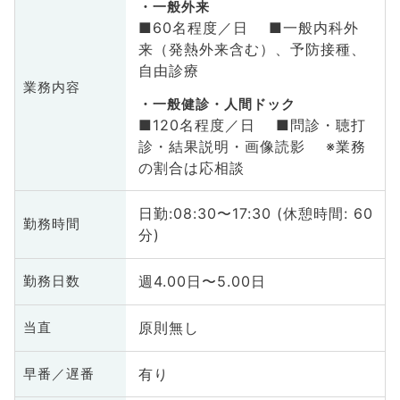
一般外来
■60名程度／日 ■一般内科外
来（発熱外来含む）、予防接種、
自由診療
業務内容
一般健診・人間ドック
■120名程度／日 ■問診・聴打
診・結果説明・画像読影 ※業務
の割合は応相談
日勤:08:30〜17:30 (休憩時間: 60
勤務時間
分)
週4.00日〜5.00日
勤務日数
原則無し
当直
有り
早番／遅番