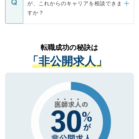
などで収集したご登録者様の個人情報は、
が、これからのキャリアを相談できま
みを人材紹介会社に依頼するケースが増え
ご本人のキャリアアップおよび転職活動の
ています。
すか？
支援を目的に使用いたします。お預かりし
ているすべての個人データはご本人の許可
お気軽にご相談ください。先生専任のキャ
なく、医療機関側に開示したり、第三者に
リアパートナーが将来のご希望などをおう
提供することは一切ありません。また弊社
かがいして、現在の医療機関の状況や紹介
転職成功の秘訣は
は、個人情報の取り扱いについての厳密な
経験をまじえながら、適切なアドバイスを
管理基準を満たした事業者のみに付与され
「非公開求人」
させていただきます。すぐにご転職をされ
る、プライバシーマークを取得済みです。
ない方には、長期的なサポートが可能です
ご登録いただいた個人情報は、SSL（デー
ので、まずはご登録ください。
タ暗号化）によって保護されていますの
で、機密保持に関してもご安心ください。