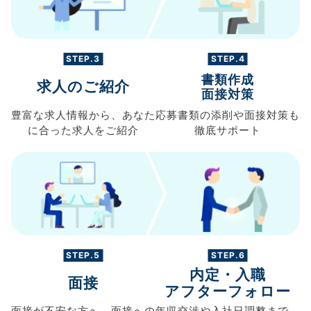
STEP.3
STEP.4
書類作成
求人のご紹介
面接対策
豊富な求人情報から、
あなた
応募書類の
添削や面接対策も
に合った求人を
ご紹介
徹底サポート
STEP.5
STEP.6
内定・入職
面接
アフターフォロー