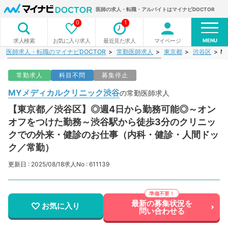
医師の求人・転職・アルバイトはマイナビDOCTOR
0
1
MENU
お気に入り求人
最近見た求人
マイページ
求人検索
医師求人・転職のマイナビDOCTOR
常勤医師求人
東京都
渋谷区
M
常勤求人
科目不問
募集停止
MYメディカルクリニック渋谷
の常勤医師求人
【東京都／渋谷区】◎週4日から勤務可能◎～オン
オフをつけた勤務～渋谷駅から徒歩3分のクリニッ
クでの外来・健診のお仕事（内科・健診・人間ドッ
ク／常勤）
更新日 : 2025/08/18
求人No : 611139
最新の募集状況を
お気に入り
問い合わせる