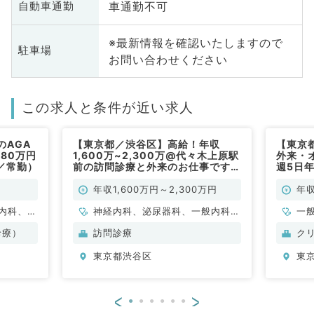
車通勤不可
自動車通勤
※最新情報を確認いたしますので
駐車場
お問い合わせください
この求人と条件が近い求人
のAGA
【東京都／渋谷区】高給！年収
【東京
80万円
1,600万~2,300万@代々木上原駅
外来・
／常勤）
前の訪問診療と外来のお仕事です
週5日年
（内科全般/常勤）
も可能
科／常
年収1,600万円～2,300万円
年収
内科、外
神経内科、泌尿器科、一般内科、
一
容皮膚
循環器内科、呼吸器内科、消化器
診療）
訪問診療
ク
内科
東京都渋谷区
東
<
>