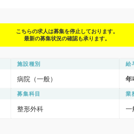
こちらの求人は募集を停止しております。
最新の募集状況の確認も承ります。
施設種別
給
病院（一般）
年
募集科目
業
整形外科
一
応