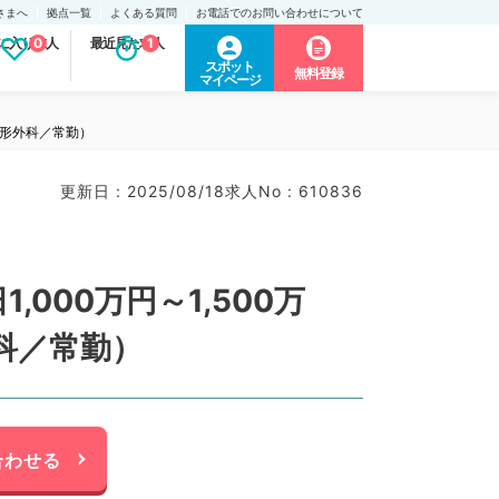
さまへ
拠点一覧
よくある質問
お電話でのお問い合わせについて
に入り求人
0
最近見た求人
1
スポット
無料登録
マイページ
整形外科／常勤）
更新日 : 2025/08/18
求人No : 610836
00万円～1,500万
科／常勤）
合わせる