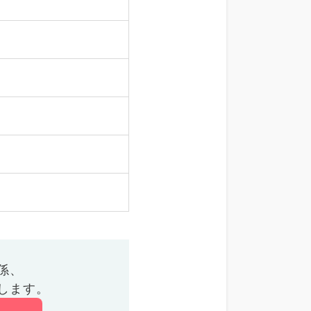
係、
します。