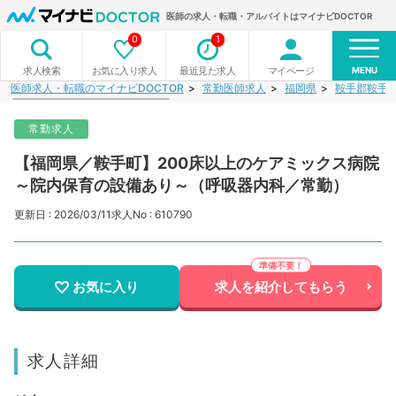
医師の求人・転職・アルバイトはマイナビDOCTOR
0
1
MENU
お気に入り求人
最近見た求人
マイページ
求人検索
医師求人・転職のマイナビDOCTOR
常勤医師求人
福岡県
鞍手郡鞍手
常勤求人
【福岡県／鞍手町】200床以上のケアミックス病院
～院内保育の設備あり～（呼吸器内科／常勤）
更新日 : 2026/03/11
求人No : 610790
お気に入り
求人を紹介してもらう
求人詳細