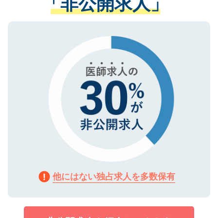
「非公開求人」
させていただきます。すぐにご転職をされ
る、プライバシーマークを取得済みです。
ない方には、長期的なサポートが可能です
ご登録いただいた個人情報は、SSL（デー
ので、まずはご登録ください。
タ暗号化）によって保護されていますの
で、機密保持に関してもご安心ください。
他にはない独占求人を多数保有