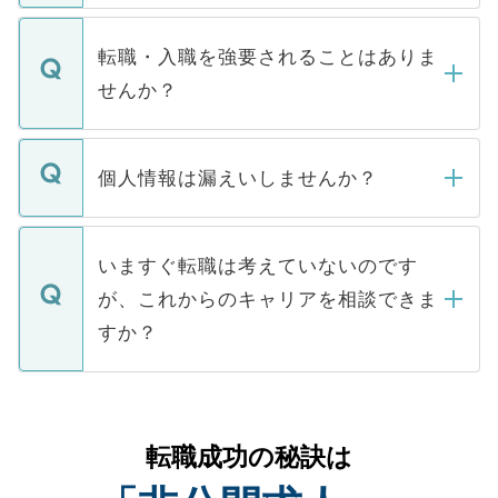
ます。通常、5営業日以内にはご連絡をせて
マイナビDOCTORで取り扱っている求人の
いただきますので、しばらくお待ちくださ
うち約3割は、Webサイトからご覧いただ
転職・入職を強要されることはありま
い。
けない「非公開求人」です。非公開求人は
せんか？
下記の理由によって、一般には公開してい
ません。
転職・入職を強要することは一切ありませ
ん。また、仮に応募先から内定をいただい
個人情報は漏えいしませんか？
■応募殺到を避けるため 人気のある医療機
たとしても、ご本人が納得しない限り、内
関を公にしてしまうと、応募が殺到する場
定を承諾する必要はありません。内定先へ
個人情報が漏えいすることはありませんの
合があります。 選考を効率よく行うため
の辞退の連絡はキャリアパートナーが行い
で、ご安心ください。当サイトからの登録
いますぐ転職は考えていないのです
に、医療機関が求める条件に合った人材の
ますので、ご安心ください。
などで収集したご登録者様の個人情報は、
が、これからのキャリアを相談できま
みを人材紹介会社に依頼するケースが増え
ご本人のキャリアアップおよび転職活動の
ています。
すか？
支援を目的に使用いたします。お預かりし
ているすべての個人データはご本人の許可
お気軽にご相談ください。先生専任のキャ
なく、医療機関側に開示したり、第三者に
リアパートナーが将来のご希望などをおう
提供することは一切ありません。また弊社
かがいして、現在の医療機関の状況や紹介
転職成功の秘訣は
は、個人情報の取り扱いについての厳密な
経験をまじえながら、適切なアドバイスを
管理基準を満たした事業者のみに付与され