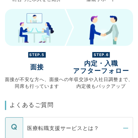
STEP.5
STEP.6
内定・入職
面接
アフターフォロー
面接が不安な方へ、
面接への
年収交渉や
入社日調整まで、
同席も
行っています
内定後もバックアップ
よくあるご質問
医療転職支援サービスとは？