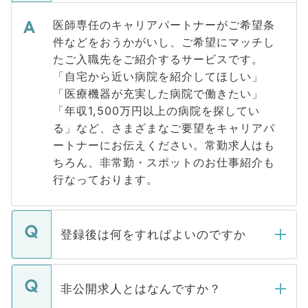
医師専任のキャリアパートナーがご希望条
件などをおうかがいし、ご希望にマッチし
たご入職先をご紹介するサービスです。
「自宅から近い病院を紹介してほしい」
「医療機器が充実した病院で働きたい」
「年収1,500万円以上の病院を探してい
る」など、さまざまなご要望をキャリアパ
ートナーにお伝えください。常勤求人はも
ちろん、非常勤・スポットのお仕事紹介も
行なっております。
登録後は何をすればよいのですか
ご登録いただきましたら、弊社担当者がご
登録内容を確認し、その後メールもしくは
非公開求人とはなんですか？
お電話にて次のステップのご案内をいたし