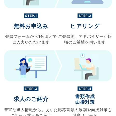
STEP.1
STEP.2
無料お申込み
ヒアリング
登録フォームから
1分ほどで
ご登録後、
アドバイザーが転
ご入力
いただけます
職の
ご希望を伺います
STEP.3
STEP.4
書類作成
求人のご紹介
面接対策
豊富な求人情報から、
あなた
応募書類の
添削や面接対策も
に合った求人を
ご紹介
徹底サポート