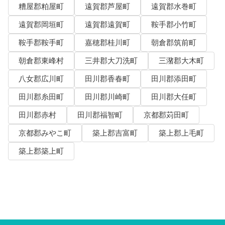
糟屋郡粕屋町
遠賀郡芦屋町
遠賀郡水巻町
遠賀郡岡垣町
遠賀郡遠賀町
鞍手郡小竹町
鞍手郡鞍手町
嘉穂郡桂川町
朝倉郡筑前町
朝倉郡東峰村
三井郡大刀洗町
三潴郡大木町
八女郡広川町
田川郡香春町
田川郡添田町
田川郡糸田町
田川郡川崎町
田川郡大任町
田川郡赤村
田川郡福智町
京都郡苅田町
京都郡みやこ町
築上郡吉富町
築上郡上毛町
築上郡築上町