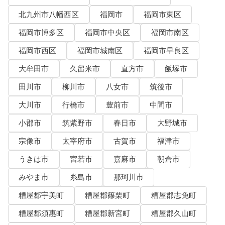
北九州市八幡西区
福岡市
福岡市東区
福岡市博多区
福岡市中央区
福岡市南区
福岡市西区
福岡市城南区
福岡市早良区
大牟田市
久留米市
直方市
飯塚市
田川市
柳川市
八女市
筑後市
大川市
行橋市
豊前市
中間市
小郡市
筑紫野市
春日市
大野城市
宗像市
太宰府市
古賀市
福津市
うきは市
宮若市
嘉麻市
朝倉市
みやま市
糸島市
那珂川市
糟屋郡宇美町
糟屋郡篠栗町
糟屋郡志免町
糟屋郡須惠町
糟屋郡新宮町
糟屋郡久山町