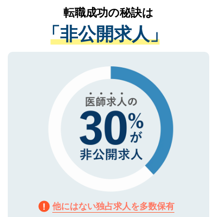
かがいして、現在の医療機関の状況や紹介
転職成功の秘訣は
は、個人情報の取り扱いについての厳密な
経験をまじえながら、適切なアドバイスを
管理基準を満たした事業者のみに付与され
「非公開求人」
させていただきます。すぐにご転職をされ
る、プライバシーマークを取得済みです。
ない方には、長期的なサポートが可能です
ご登録いただいた個人情報は、SSL（デー
ので、まずはご登録ください。
タ暗号化）によって保護されていますの
で、機密保持に関してもご安心ください。
他にはない独占求人を多数保有