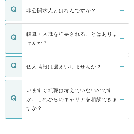
ご登録いただきましたら、弊社担当者がご
登録内容を確認し、その後メールもしくは
非公開求人とはなんですか？
お電話にて次のステップのご案内をいたし
ます。通常、5営業日以内にはご連絡をせて
マイナビDOCTORで取り扱っている求人の
いただきますので、しばらくお待ちくださ
うち約3割は、Webサイトからご覧いただ
転職・入職を強要されることはありま
い。
けない「非公開求人」です。非公開求人は
せんか？
下記の理由によって、一般には公開してい
ません。
転職・入職を強要することは一切ありませ
ん。また、仮に応募先から内定をいただい
個人情報は漏えいしませんか？
■応募殺到を避けるため 人気のある医療機
たとしても、ご本人が納得しない限り、内
関を公にしてしまうと、応募が殺到する場
定を承諾する必要はありません。内定先へ
個人情報が漏えいすることはありませんの
合があります。 選考を効率よく行うため
の辞退の連絡はキャリアパートナーが行い
で、ご安心ください。当サイトからの登録
いますぐ転職は考えていないのです
に、医療機関が求める条件に合った人材の
ますので、ご安心ください。
などで収集したご登録者様の個人情報は、
が、これからのキャリアを相談できま
みを人材紹介会社に依頼するケースが増え
ご本人のキャリアアップおよび転職活動の
ています。
すか？
支援を目的に使用いたします。お預かりし
ているすべての個人データはご本人の許可
お気軽にご相談ください。先生専任のキャ
なく、医療機関側に開示したり、第三者に
リアパートナーが将来のご希望などをおう
提供することは一切ありません。また弊社