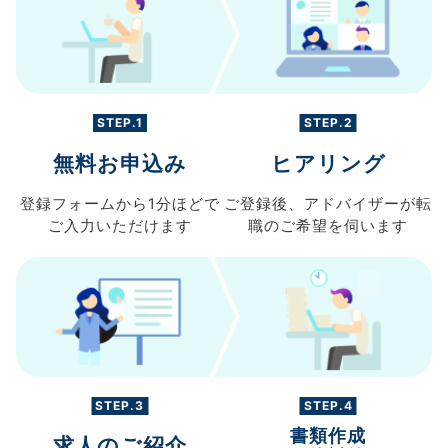
STEP.1
STEP.2
無料お申込み
ヒアリング
登録フォームから
1分ほどで
ご登録後、
アドバイザーが転
ご入力
いただけます
職の
ご希望を伺います
STEP.3
STEP.4
書類作成
求人のご紹介