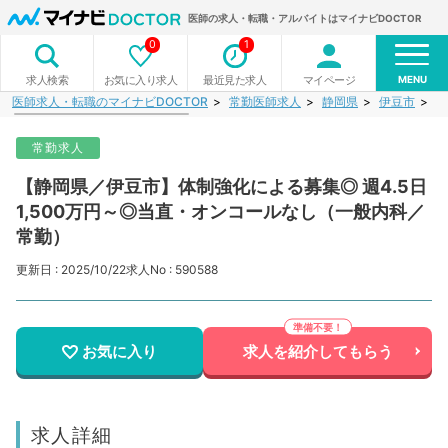
医師の求人・転職・アルバイトはマイナビDOCTOR
0
1
MENU
お気に入り求人
最近見た求人
マイページ
求人検索
医師求人・転職のマイナビDOCTOR
常勤医師求人
静岡県
伊豆市
【
常勤求人
【静岡県／伊豆市】体制強化による募集◎ 週4.5日
1,500万円～◎当直・オンコールなし（一般内科／
常勤）
更新日 : 2025/10/22
求人No : 590588
お気に入り
求人を紹介してもらう
求人詳細