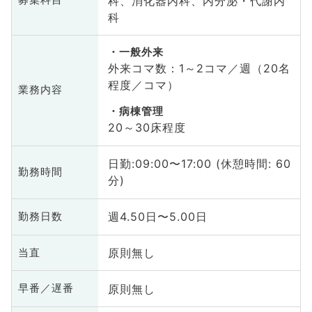
科、消化器内科、内分泌・代謝内
募集科目
科
一般外来
外来コマ数：1～2コマ／週（20名
程度／コマ）
業務内容
病棟管理
20～30床程度
日勤:09:00〜17:00 (休憩時間: 60
勤務時間
分)
週4.50日〜5.00日
勤務日数
原則無し
当直
原則無し
早番／遅番