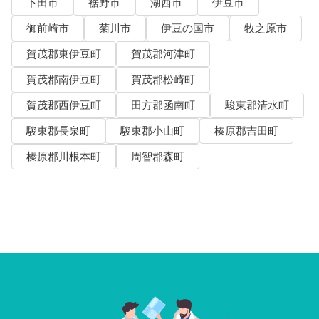
下田市
裾野市
湖西市
伊豆市
御前崎市
菊川市
伊豆の国市
牧之原市
賀茂郡東伊豆町
賀茂郡河津町
賀茂郡南伊豆町
賀茂郡松崎町
賀茂郡西伊豆町
田方郡函南町
駿東郡清水町
駿東郡長泉町
駿東郡小山町
榛原郡吉田町
榛原郡川根本町
周智郡森町