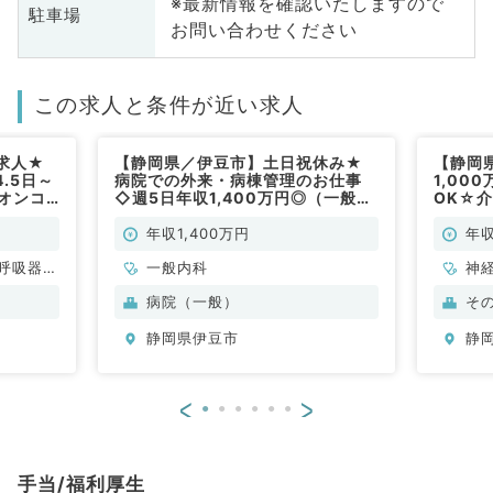
※最新情報を確認いたしますので
駐車場
お問い合わせください
この求人と条件が近い求人
求人★
【静岡県／伊豆市】土日祝休み★
【静岡
.5日～
病院での外来・病棟管理のお仕事
1,00
・オンコ
◇週5日年収1,400万円◎（一般内
OK☆
般内科／
科／常勤）
お仕事
年収1,400万円
年収
呼吸器内
一般内科
神
・代謝内
科
病院（一般）
そ
科
分
静岡県伊豆市
静
内
<
>
手当/福利厚生