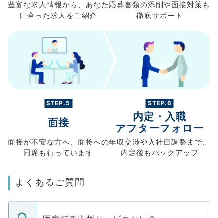
豊富な求人情報から、
あなた
応募書類の
添削や面接対策も
に合った求人を
ご紹介
徹底サポート
STEP.5
STEP.6
内定・入職
面接
アフターフォロー
面接が不安な方へ、
面接への
年収交渉や
入社日調整まで、
同席も
行っています
内定後もバックアップ
よくあるご質問