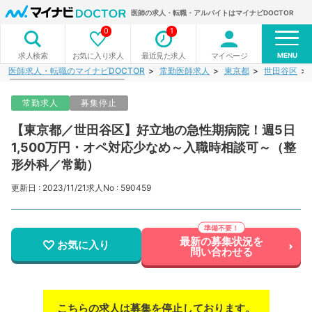
医師の求人・転職・アルバイトはマイナビDOCTOR
0
1
MENU
お気に入り求人
最近見た求人
マイページ
求人検索
医師求人・転職のマイナビDOCTOR
常勤医師求人
東京都
世田谷区
常勤求人
募集停止
【東京都／世田谷区】好立地の急性期病院！週5日
1,500万円・オペ対応少なめ～入職時相談可～（整
形外科／常勤）
更新日 : 2023/11/21
求人No : 590459
最新の募集状況を
お気に入り
問い合わせる
こちらの求人は募集を停止しております。