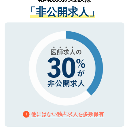
経験をまじえながら、適切なアドバイスを
管理基準を満たした事業者のみに付与され
「非公開求人」
させていただきます。すぐにご転職をされ
る、プライバシーマークを取得済みです。
ない方には、長期的なサポートが可能です
ご登録いただいた個人情報は、SSL（デー
ので、まずはご登録ください。
タ暗号化）によって保護されていますの
で、機密保持に関してもご安心ください。
他にはない独占求人を多数保有