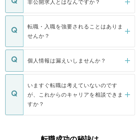
登録内容を確認し、その後メールもしくは
非公開求人とはなんですか？
お電話にて次のステップのご案内をいたし
ます。通常、5営業日以内にはご連絡をせて
マイナビDOCTORで取り扱っている求人の
いただきますので、しばらくお待ちくださ
うち約3割は、Webサイトからご覧いただ
転職・入職を強要されることはありま
い。
けない「非公開求人」です。非公開求人は
せんか？
下記の理由によって、一般には公開してい
ません。
転職・入職を強要することは一切ありませ
ん。また、仮に応募先から内定をいただい
個人情報は漏えいしませんか？
■応募殺到を避けるため 人気のある医療機
たとしても、ご本人が納得しない限り、内
関を公にしてしまうと、応募が殺到する場
定を承諾する必要はありません。内定先へ
個人情報が漏えいすることはありませんの
合があります。 選考を効率よく行うため
の辞退の連絡はキャリアパートナーが行い
で、ご安心ください。当サイトからの登録
いますぐ転職は考えていないのです
に、医療機関が求める条件に合った人材の
ますので、ご安心ください。
などで収集したご登録者様の個人情報は、
が、これからのキャリアを相談できま
みを人材紹介会社に依頼するケースが増え
ご本人のキャリアアップおよび転職活動の
ています。
すか？
支援を目的に使用いたします。お預かりし
ているすべての個人データはご本人の許可
お気軽にご相談ください。先生専任のキャ
なく、医療機関側に開示したり、第三者に
リアパートナーが将来のご希望などをおう
提供することは一切ありません。また弊社
かがいして、現在の医療機関の状況や紹介
転職成功の秘訣は
は、個人情報の取り扱いについての厳密な