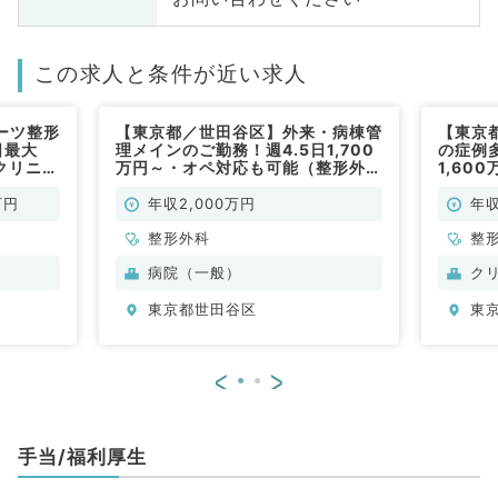
この求人と条件が近い求人
ーツ整形
【東京都／世田谷区】外来・病棟管
【東京
日最大
理メインのご勤務！週4.5日1,700
の症例
クリニッ
万円～・オペ対応も可能（整形外科
1,60
勤
／常勤）
クでの
万円
年収2,000万円
年収
整形外科
整
病院（一般）
ク
東京都世田谷区
東
<
>
手当/福利厚生