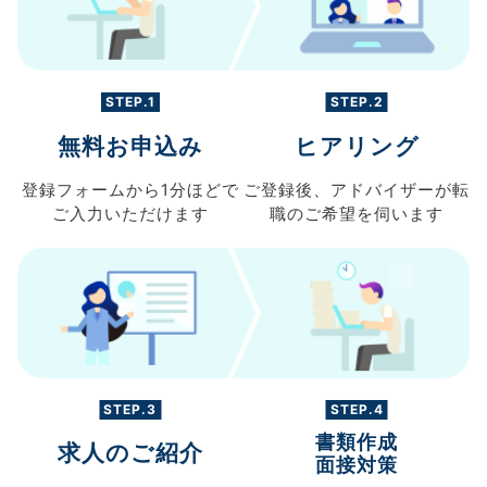
STEP.1
STEP.2
無料お申込み
ヒアリング
登録フォームから
1分ほどで
ご登録後、
アドバイザーが転
ご入力
いただけます
職の
ご希望を伺います
STEP.3
STEP.4
書類作成
求人のご紹介
面接対策