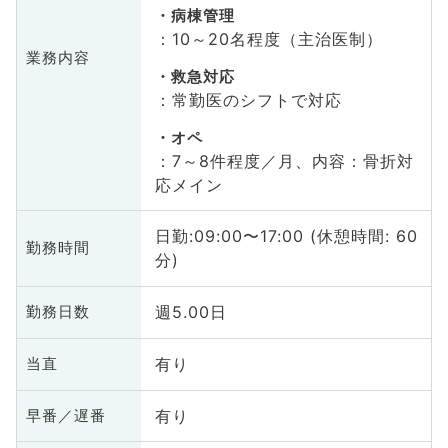
病棟管理
：10～20名程度（主治医制）
業務内容
救急対応
：常勤医のシフトで対応
オペ
：7～8件程度／月、内容：骨折対
応メイン
日勤:09:00〜17:00 (休憩時間: 60
勤務時間
分)
週5.00日
勤務日数
有り
当直
有り
早番／遅番