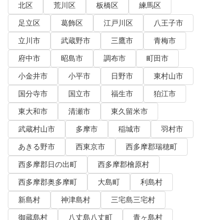
北区
荒川区
板橋区
練馬区
足立区
葛飾区
江戸川区
八王子市
立川市
武蔵野市
三鷹市
青梅市
府中市
昭島市
調布市
町田市
小金井市
小平市
日野市
東村山市
国分寺市
国立市
福生市
狛江市
東大和市
清瀬市
東久留米市
武蔵村山市
多摩市
稲城市
羽村市
あきる野市
西東京市
西多摩郡瑞穂町
西多摩郡日の出町
西多摩郡檜原村
西多摩郡奥多摩町
大島町
利島村
新島村
神津島村
三宅島三宅村
御蔵島村
八丈島八丈町
青ヶ島村