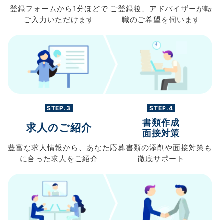
登録フォームから
1分ほどで
ご登録後、
アドバイザーが転
ご入力
いただけます
職の
ご希望を伺います
STEP.3
STEP.4
書類作成
求人のご紹介
面接対策
豊富な求人情報から、
あなた
応募書類の
添削や面接対策も
に合った求人を
ご紹介
徹底サポート