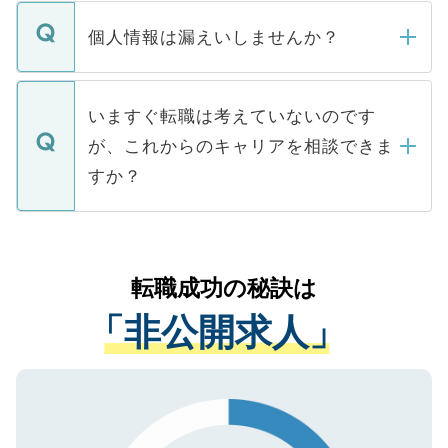
転職・入職を強要することは一切ありませ
ん。また、仮に応募先から内定をいただい
個人情報は漏えいしませんか？
■応募殺到を避けるため 人気のある医療機
たとしても、ご本人が納得しない限り、内
関を公にしてしまうと、応募が殺到する場
定を承諾する必要はありません。内定先へ
個人情報が漏えいすることはありませんの
合があります。 選考を効率よく行うため
の辞退の連絡はキャリアパートナーが行い
で、ご安心ください。当サイトからの登録
いますぐ転職は考えていないのです
に、医療機関が求める条件に合った人材の
ますので、ご安心ください。
などで収集したご登録者様の個人情報は、
が、これからのキャリアを相談できま
みを人材紹介会社に依頼するケースが増え
ご本人のキャリアアップおよび転職活動の
ています。
すか？
支援を目的に使用いたします。お預かりし
ているすべての個人データはご本人の許可
お気軽にご相談ください。先生専任のキャ
なく、医療機関側に開示したり、第三者に
リアパートナーが将来のご希望などをおう
提供することは一切ありません。また弊社
かがいして、現在の医療機関の状況や紹介
転職成功の秘訣は
は、個人情報の取り扱いについての厳密な
経験をまじえながら、適切なアドバイスを
管理基準を満たした事業者のみに付与され
「非公開求人」
させていただきます。すぐにご転職をされ
る、プライバシーマークを取得済みです。
ない方には、長期的なサポートが可能です
ご登録いただいた個人情報は、SSL（デー
ので、まずはご登録ください。
タ暗号化）によって保護されていますの
で、機密保持に関してもご安心ください。