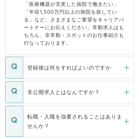
「医療機器が充実した病院で働きたい」
「年収1,500万円以上の病院を探してい
る」など、さまざまなご要望をキャリアパ
ートナーにお伝えください。常勤求人はも
ちろん、非常勤・スポットのお仕事紹介も
行なっております。
登録後は何をすればよいのですか
ご登録いただきましたら、弊社担当者がご
登録内容を確認し、その後メールもしくは
非公開求人とはなんですか？
お電話にて次のステップのご案内をいたし
ます。通常、5営業日以内にはご連絡をせて
マイナビDOCTORで取り扱っている求人の
いただきますので、しばらくお待ちくださ
うち約3割は、Webサイトからご覧いただ
転職・入職を強要されることはありま
い。
けない「非公開求人」です。非公開求人は
せんか？
下記の理由によって、一般には公開してい
ません。