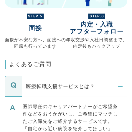
STEP.5
STEP.6
内定・入職
面接
アフターフォロー
面接が不安な方へ、
面接への
年収交渉や
入社日調整まで、
同席も
行っています
内定後もバックアップ
よくあるご質問
医療転職支援サービスとは？
医師専任のキャリアパートナーがご希望条
件などをおうかがいし、ご希望にマッチし
たご入職先をご紹介するサービスです。
「自宅から近い病院を紹介してほしい」