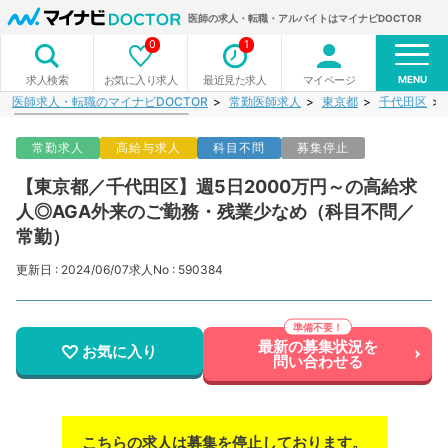
医師の求人・転職・アルバイトはマイナビDOCTOR
0
1
MENU
お気に入り求人
最近見た求人
マイページ
求人検索
医師求人・転職のマイナビDOCTOR
常勤医師求人
東京都
千代田区
常勤求人
高給与求人
科目不問
募集停止
【東京都／千代田区】週5日2000万円～の高給求
人◎AGA外来のご勤務・残業少なめ（科目不問／
常勤）
更新日 : 2024/06/07
求人No : 590384
最新の募集状況を
お気に入り
問い合わせる
こちらの求人は募集を停止しております。