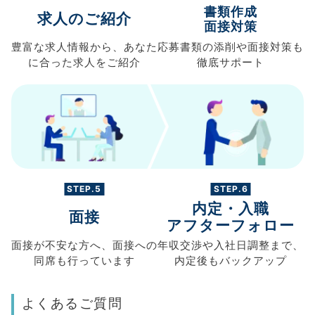
書類作成
求人のご紹介
面接対策
豊富な求人情報から、
あなた
応募書類の
添削や面接対策も
に合った求人を
ご紹介
徹底サポート
STEP.5
STEP.6
内定・入職
面接
アフターフォロー
面接が不安な方へ、
面接への
年収交渉や
入社日調整まで、
同席も
行っています
内定後もバックアップ
よくあるご質問