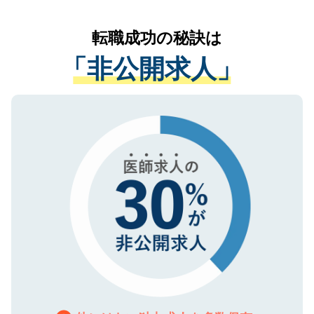
なく、医療機関側に開示したり、第三者に
リアパートナーが将来のご希望などをおう
提供することは一切ありません。また弊社
かがいして、現在の医療機関の状況や紹介
転職成功の秘訣は
は、個人情報の取り扱いについての厳密な
経験をまじえながら、適切なアドバイスを
管理基準を満たした事業者のみに付与され
「非公開求人」
させていただきます。すぐにご転職をされ
る、プライバシーマークを取得済みです。
ない方には、長期的なサポートが可能です
ご登録いただいた個人情報は、SSL（デー
ので、まずはご登録ください。
タ暗号化）によって保護されていますの
で、機密保持に関してもご安心ください。