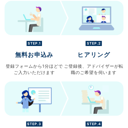
STEP.1
STEP.2
無料お申込み
ヒアリング
登録フォームから
1分ほどで
ご登録後、
アドバイザーが転
ご入力
いただけます
職の
ご希望を伺います
STEP.3
STEP.4