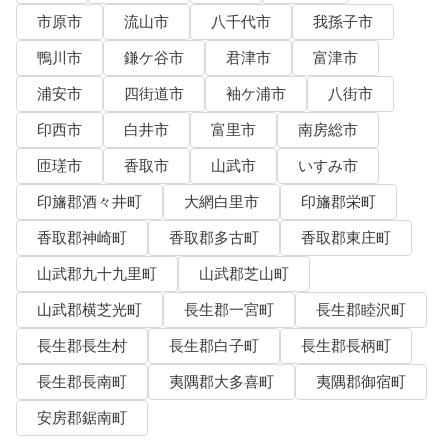
市原市
流山市
八千代市
我孫子市
鴨川市
鎌ケ谷市
君津市
富津市
浦安市
四街道市
袖ケ浦市
八街市
印西市
白井市
富里市
南房総市
匝瑳市
香取市
山武市
いすみ市
印旛郡酒々井町
大網白里市
印旛郡栄町
香取郡神崎町
香取郡多古町
香取郡東庄町
山武郡九十九里町
山武郡芝山町
山武郡横芝光町
長生郡一宮町
長生郡睦沢町
長生郡長生村
長生郡白子町
長生郡長柄町
長生郡長南町
夷隅郡大多喜町
夷隅郡御宿町
安房郡鋸南町