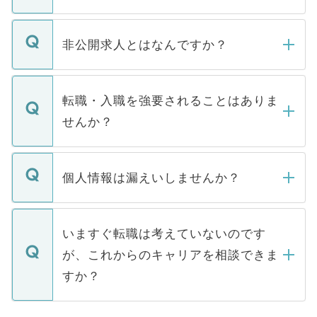
ご登録いただきましたら、弊社担当者がご
登録内容を確認し、その後メールもしくは
非公開求人とはなんですか？
お電話にて次のステップのご案内をいたし
ます。通常、5営業日以内にはご連絡をせて
マイナビDOCTORで取り扱っている求人の
いただきますので、しばらくお待ちくださ
うち約3割は、Webサイトからご覧いただ
転職・入職を強要されることはありま
い。
けない「非公開求人」です。非公開求人は
せんか？
下記の理由によって、一般には公開してい
ません。
転職・入職を強要することは一切ありませ
ん。また、仮に応募先から内定をいただい
個人情報は漏えいしませんか？
■応募殺到を避けるため 人気のある医療機
たとしても、ご本人が納得しない限り、内
関を公にしてしまうと、応募が殺到する場
定を承諾する必要はありません。内定先へ
個人情報が漏えいすることはありませんの
合があります。 選考を効率よく行うため
の辞退の連絡はキャリアパートナーが行い
で、ご安心ください。当サイトからの登録
いますぐ転職は考えていないのです
に、医療機関が求める条件に合った人材の
ますので、ご安心ください。
などで収集したご登録者様の個人情報は、
が、これからのキャリアを相談できま
みを人材紹介会社に依頼するケースが増え
ご本人のキャリアアップおよび転職活動の
ています。
すか？
支援を目的に使用いたします。お預かりし
ているすべての個人データはご本人の許可
お気軽にご相談ください。先生専任のキャ