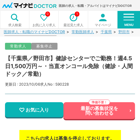
医師の求人・転職・アルバイトはマイナビDOCTOR
0
1
MENU
お気に入り求人
最近見た求人
マイページ
求人検索
医師求人・転職のマイナビDOCTOR
常勤医師求人
千葉県
野田市
【
常勤求人
募集停止
【千葉県／野田市】健診センターでご勤務！週4.5
日1,500万円～・当直オンコール免除（健診・人間
ドック／常勤）
更新日 : 2023/10/06
求人No : 590228
最新の募集状況を
お気に入り
問い合わせる
こちらの求人は募集を停止しております。