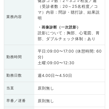
健診コマ数：2～3コマ程度／週
（受診者数：20～25名程度／コ
マ）内容：問診・聴打診、結果説
業務内容
明
画像診断（一次読影）
読影について：胸部、心電図、胃
部、ダブルチェック体制：あり
平日:09:00〜17:00 (休憩時間: 60
分)
勤務時間
土曜:09:00〜12:30
週4.00日〜4.50日
勤務日数
原則無し
当直
原則無し
早番／遅番