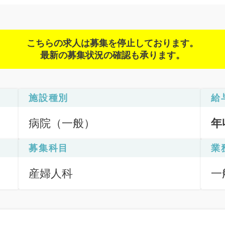
こちらの求人は募集を停止しております。
最新の募集状況の確認も承ります。
施設種別
給
病院（一般）
年
募集科目
業
産婦人科
一
（