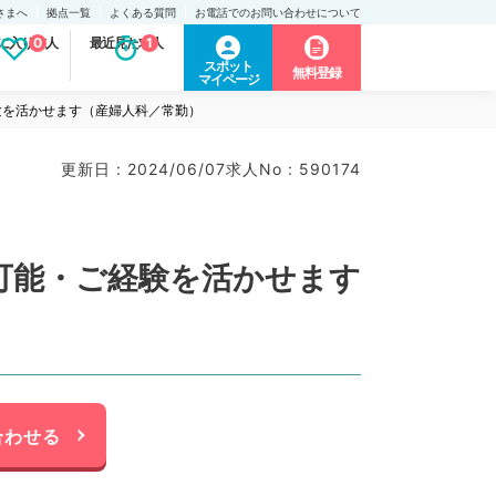
さまへ
拠点一覧
よくある質問
お電話でのお問い合わせについて
に入り求人
0
最近見た求人
1
スポット
無料登録
マイページ
経験を活かせます（産婦人科／常勤）
更新日 : 2024/06/07
求人No : 590174
談可能・ご経験を活かせます
合わせる