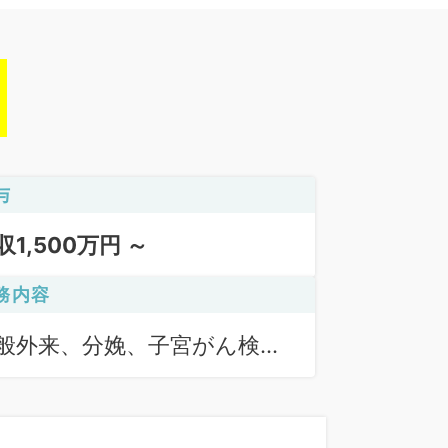
与
収1,500万円 ～
務内容
般外来、分娩、子宮がん検査
頚がん）、その他