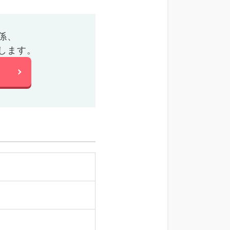
係、
します。