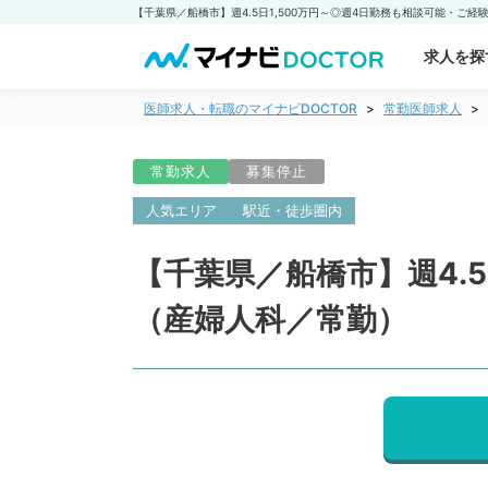
求人を探
医師求人・転職のマイナビDOCTOR
常勤医師求人
常勤求人
募集停止
人気エリア
駅近・徒歩圏内
【千葉県／船橋市】週4.
（産婦人科／常勤）