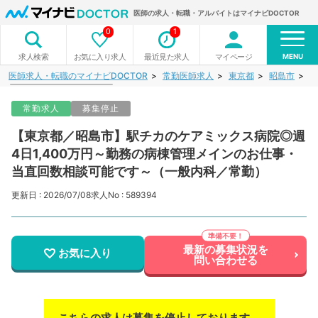
医師の求人・転職・アルバイトはマイナビDOCTOR
0
1
MENU
お気に入り求人
最近見た求人
マイページ
求人検索
医師求人・転職のマイナビDOCTOR
常勤医師求人
東京都
昭島市
【
常勤求人
募集停止
【東京都／昭島市】駅チカのケアミックス病院◎週
4日1,400万円～勤務の病棟管理メインのお仕事・
当直回数相談可能です～（一般内科／常勤）
更新日 : 2026/07/08
求人No : 589394
最新の募集状況を
お気に入り
問い合わせる
こちらの求人は募集を停止しております。