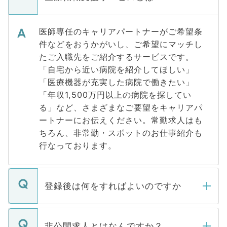
医師専任のキャリアパートナーがご希望条
件などをおうかがいし、ご希望にマッチし
たご入職先をご紹介するサービスです。
「自宅から近い病院を紹介してほしい」
「医療機器が充実した病院で働きたい」
「年収1,500万円以上の病院を探してい
る」など、さまざまなご要望をキャリアパ
ートナーにお伝えください。常勤求人はも
ちろん、非常勤・スポットのお仕事紹介も
行なっております。
登録後は何をすればよいのですか
ご登録いただきましたら、弊社担当者がご
登録内容を確認し、その後メールもしくは
非公開求人とはなんですか？