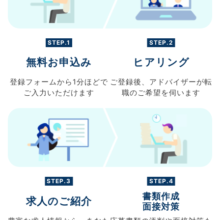
STEP.1
STEP.2
無料お申込み
ヒアリング
登録フォームから
1分ほどで
ご登録後、
アドバイザーが転
ご入力
いただけます
職の
ご希望を伺います
STEP.3
STEP.4
書類作成
求人のご紹介
面接対策