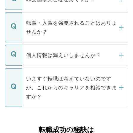
お電話にて次のステップのご案内をいたし
ます。通常、5営業日以内にはご連絡をせて
マイナビDOCTORで取り扱っている求人の
いただきますので、しばらくお待ちくださ
うち約3割は、Webサイトからご覧いただ
転職・入職を強要されることはありま
い。
けない「非公開求人」です。非公開求人は
せんか？
下記の理由によって、一般には公開してい
ません。
転職・入職を強要することは一切ありませ
ん。また、仮に応募先から内定をいただい
個人情報は漏えいしませんか？
■応募殺到を避けるため 人気のある医療機
たとしても、ご本人が納得しない限り、内
関を公にしてしまうと、応募が殺到する場
定を承諾する必要はありません。内定先へ
個人情報が漏えいすることはありませんの
合があります。 選考を効率よく行うため
の辞退の連絡はキャリアパートナーが行い
で、ご安心ください。当サイトからの登録
いますぐ転職は考えていないのです
に、医療機関が求める条件に合った人材の
ますので、ご安心ください。
などで収集したご登録者様の個人情報は、
が、これからのキャリアを相談できま
みを人材紹介会社に依頼するケースが増え
ご本人のキャリアアップおよび転職活動の
ています。
すか？
支援を目的に使用いたします。お預かりし
ているすべての個人データはご本人の許可
お気軽にご相談ください。先生専任のキャ
なく、医療機関側に開示したり、第三者に
リアパートナーが将来のご希望などをおう
提供することは一切ありません。また弊社
かがいして、現在の医療機関の状況や紹介
転職成功の秘訣は
は、個人情報の取り扱いについての厳密な