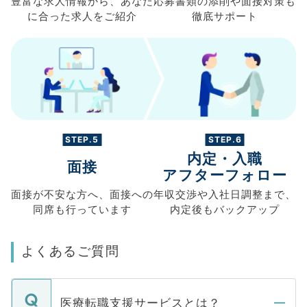
豊富な求人情報から、
あなた
応募書類の
添削や面接対策も
に合った求人を
ご紹介
徹底サポート
STEP.5
STEP.6
内定・入職
面接
アフターフォロー
面接が不安な方へ、
面接への
年収交渉や
入社日調整まで、
同席も
行っています
内定後もバックアップ
よくあるご質問
医療転職支援サービスとは？