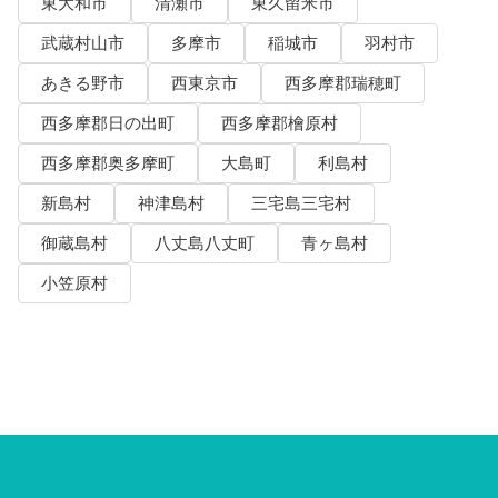
東大和市
清瀬市
東久留米市
武蔵村山市
多摩市
稲城市
羽村市
あきる野市
西東京市
西多摩郡瑞穂町
西多摩郡日の出町
西多摩郡檜原村
西多摩郡奥多摩町
大島町
利島村
新島村
神津島村
三宅島三宅村
御蔵島村
八丈島八丈町
青ヶ島村
小笠原村