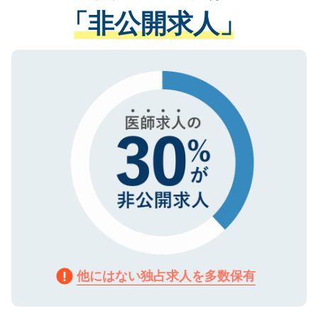
経験をまじえながら、適切なアドバイスを
管理基準を満たした事業者のみに付与され
「非公開求人」
させていただきます。すぐにご転職をされ
る、プライバシーマークを取得済みです。
ない方には、長期的なサポートが可能です
ご登録いただいた個人情報は、SSL（デー
ので、まずはご登録ください。
タ暗号化）によって保護されていますの
で、機密保持に関してもご安心ください。
他にはない独占求人を多数保有