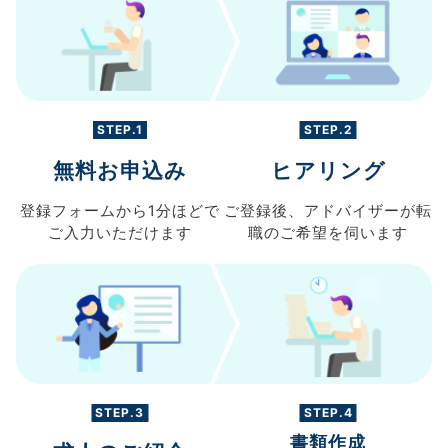
STEP.1
STEP.2
無料お申込み
ヒアリング
登録フォームから
1分ほどで
ご登録後、
アドバイザーが転
ご入力
いただけます
職の
ご希望を伺います
STEP.3
STEP.4
書類作成