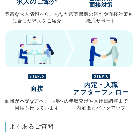
求人のご紹介
面接対策
豊富な求人情報から、
あなた
応募書類の
添削や面接対策も
に合った求人を
ご紹介
徹底サポート
STEP.5
STEP.6
内定・入職
面接
アフターフォロー
面接が不安な方へ、
面接への
年収交渉や
入社日調整まで、
同席も
行っています
内定後もバックアップ
よくあるご質問