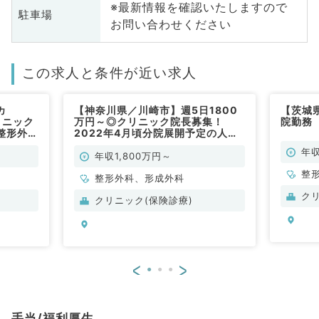
※最新情報を確認いたしますので
駐車場
お問い合わせください
この求人と条件が近い求人
カ
【神奈川県／川崎市】週5日1800
【茨城
リニック
万円～◎クリニック院長募集！
院勤務
整形外科
2022年4月頃分院展開予定の人気
クリニックです（整形外科／常勤）
年収
年収1,800万円～
整
整形外科、形成外科
ク
クリニック(保険診療)
<
>
手当/福利厚生