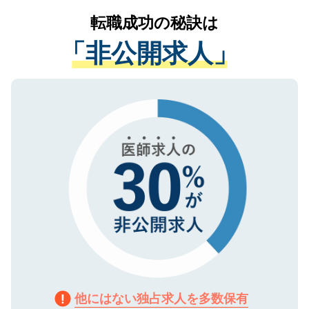
提供することは一切ありません。また弊社
かがいして、現在の医療機関の状況や紹介
転職成功の秘訣は
は、個人情報の取り扱いについての厳密な
経験をまじえながら、適切なアドバイスを
管理基準を満たした事業者のみに付与され
「非公開求人」
させていただきます。すぐにご転職をされ
る、プライバシーマークを取得済みです。
ない方には、長期的なサポートが可能です
ご登録いただいた個人情報は、SSL（デー
ので、まずはご登録ください。
タ暗号化）によって保護されていますの
で、機密保持に関してもご安心ください。
他にはない独占求人を多数保有