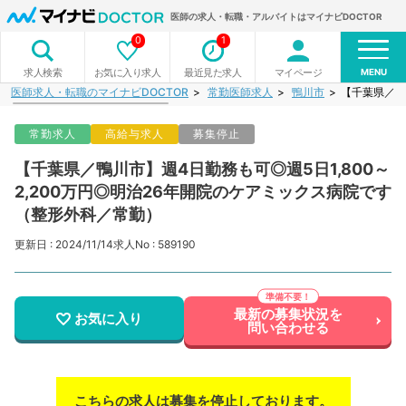
医師の求人・転職・アルバイトはマイナビDOCTOR
0
1
MENU
お気に入り求人
最近見た求人
マイページ
求人検索
医師求人・転職のマイナビDOCTOR
常勤医師求人
鴨川市
【千葉県／鴨
常勤求人
高給与求人
募集停止
【千葉県／鴨川市】週4日勤務も可◎週5日1,800～
2,200万円◎明治26年開院のケアミックス病院です
（整形外科／常勤）
更新日 : 2024/11/14
求人No : 589190
最新の募集状況を
お気に入り
問い合わせる
こちらの求人は募集を停止しております。