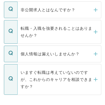
ご登録いただきましたら、弊社担当者がご
登録内容を確認し、その後メールもしくは
非公開求人とはなんですか？
お電話にて次のステップのご案内をいたし
ます。通常、5営業日以内にはご連絡をせて
マイナビDOCTORで取り扱っている求人の
いただきますので、しばらくお待ちくださ
うち約3割は、Webサイトからご覧いただ
転職・入職を強要されることはありま
い。
けない「非公開求人」です。非公開求人は
せんか？
下記の理由によって、一般には公開してい
ません。
転職・入職を強要することは一切ありませ
ん。また、仮に応募先から内定をいただい
個人情報は漏えいしませんか？
■応募殺到を避けるため 人気のある医療機
たとしても、ご本人が納得しない限り、内
関を公にしてしまうと、応募が殺到する場
定を承諾する必要はありません。内定先へ
個人情報が漏えいすることはありませんの
合があります。 選考を効率よく行うため
の辞退の連絡はキャリアパートナーが行い
で、ご安心ください。当サイトからの登録
いますぐ転職は考えていないのです
に、医療機関が求める条件に合った人材の
ますので、ご安心ください。
などで収集したご登録者様の個人情報は、
が、これからのキャリアを相談できま
みを人材紹介会社に依頼するケースが増え
ご本人のキャリアアップおよび転職活動の
ています。
すか？
支援を目的に使用いたします。お預かりし
ているすべての個人データはご本人の許可
お気軽にご相談ください。先生専任のキャ
なく、医療機関側に開示したり、第三者に
リアパートナーが将来のご希望などをおう