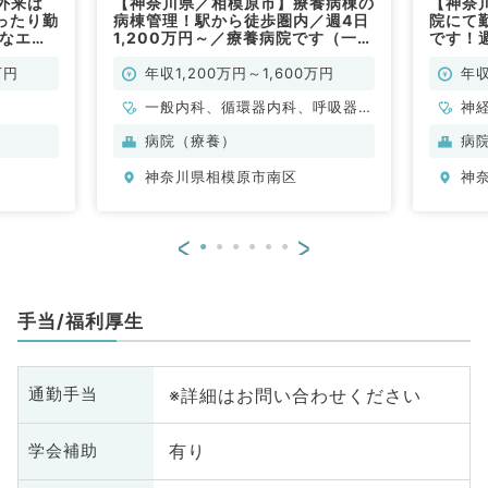
外来は
【神奈川県／相模原市】療養病棟の
【神奈
ったり勤
病棟管理！駅から徒歩圏内／週4日
院にて
利なエリ
1,200万円～／療養病院です（一般
です！週
な先生歓
内科／常勤）
円～
万円
年収1,200万円～1,600万円
年収
常勤）
一般内科、循環器内科、呼吸器内
神
科、消化器内科、総合診療科
病院（療養）
病
神奈川県相模原市南区
神
<
>
手当/福利厚生
※詳細はお問い合わせください
通勤手当
有り
学会補助