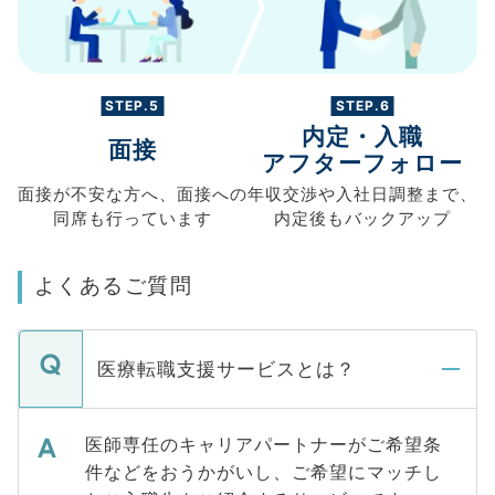
STEP.5
STEP.6
内定・入職
面接
アフターフォロー
面接が不安な方へ、
面接への
年収交渉や
入社日調整まで、
同席も
行っています
内定後もバックアップ
よくあるご質問
医療転職支援サービスとは？
医師専任のキャリアパートナーがご希望条
件などをおうかがいし、ご希望にマッチし