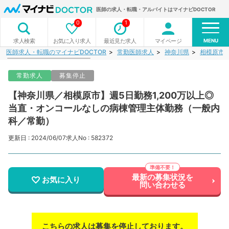
医師の求人・転職・アルバイトはマイナビDOCTOR
0
1
MENU
お気に入り求人
最近見た求人
マイページ
求人検索
医師求人・転職のマイナビDOCTOR
常勤医師求人
神奈川県
相模原市
常勤求人
募集停止
【神奈川県／相模原市】週5日勤務1,200万以上◎
当直・オンコールなしの病棟管理主体勤務（一般内
科／常勤）
更新日 : 2024/06/07
求人No : 582372
最新の募集状況を
お気に入り
問い合わせる
こちらの求人は募集を停止しております。