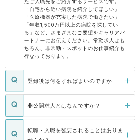
たご入職先をご紹介するサービスです。
「自宅から近い病院を紹介してほしい」
「医療機器が充実した病院で働きたい」
「年収1,500万円以上の病院を探してい
る」など、さまざまなご要望をキャリアパ
ートナーにお伝えください。常勤求人はも
ちろん、非常勤・スポットのお仕事紹介も
行なっております。
登録後は何をすればよいのですか
ご登録いただきましたら、弊社担当者がご
登録内容を確認し、その後メールもしくは
非公開求人とはなんですか？
お電話にて次のステップのご案内をいたし
ます。通常、5営業日以内にはご連絡をせて
マイナビDOCTORで取り扱っている求人の
いただきますので、しばらくお待ちくださ
うち約3割は、Webサイトからご覧いただ
転職・入職を強要されることはありま
い。
けない「非公開求人」です。非公開求人は
せんか？