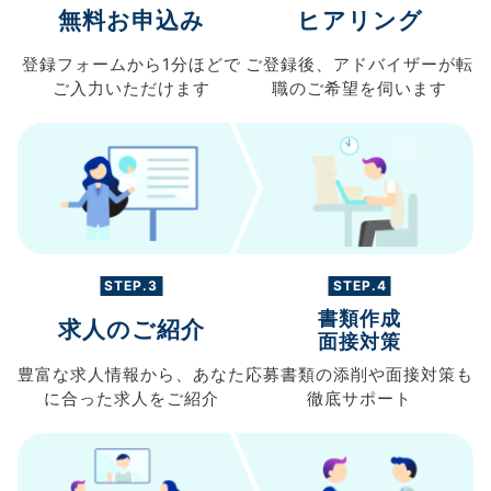
無料お申込み
ヒアリング
登録フォームから
1分ほどで
ご登録後、
アドバイザーが転
ご入力
いただけます
職の
ご希望を伺います
STEP.3
STEP.4
書類作成
求人のご紹介
面接対策
豊富な求人情報から、
あなた
応募書類の
添削や面接対策も
に合った求人を
ご紹介
徹底サポート