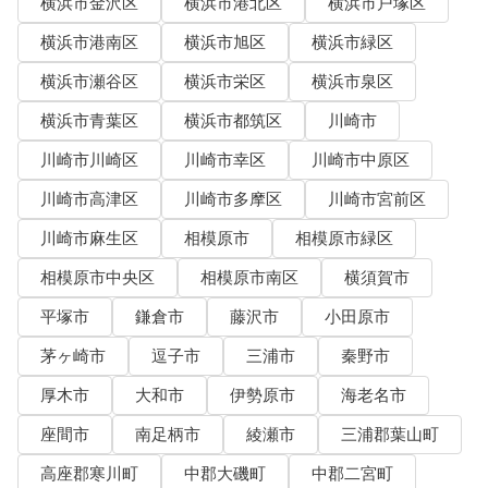
横浜市金沢区
横浜市港北区
横浜市戸塚区
横浜市港南区
横浜市旭区
横浜市緑区
横浜市瀬谷区
横浜市栄区
横浜市泉区
横浜市青葉区
横浜市都筑区
川崎市
川崎市川崎区
川崎市幸区
川崎市中原区
川崎市高津区
川崎市多摩区
川崎市宮前区
川崎市麻生区
相模原市
相模原市緑区
相模原市中央区
相模原市南区
横須賀市
平塚市
鎌倉市
藤沢市
小田原市
茅ヶ崎市
逗子市
三浦市
秦野市
厚木市
大和市
伊勢原市
海老名市
座間市
南足柄市
綾瀬市
三浦郡葉山町
高座郡寒川町
中郡大磯町
中郡二宮町