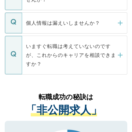
下記の理由によって、一般には公開してい
ません。
転職・入職を強要することは一切ありませ
ん。また、仮に応募先から内定をいただい
個人情報は漏えいしませんか？
■応募殺到を避けるため 人気のある医療機
たとしても、ご本人が納得しない限り、内
関を公にしてしまうと、応募が殺到する場
定を承諾する必要はありません。内定先へ
個人情報が漏えいすることはありませんの
合があります。 選考を効率よく行うため
の辞退の連絡はキャリアパートナーが行い
で、ご安心ください。当サイトからの登録
いますぐ転職は考えていないのです
に、医療機関が求める条件に合った人材の
ますので、ご安心ください。
などで収集したご登録者様の個人情報は、
が、これからのキャリアを相談できま
みを人材紹介会社に依頼するケースが増え
ご本人のキャリアアップおよび転職活動の
ています。
すか？
支援を目的に使用いたします。お預かりし
ているすべての個人データはご本人の許可
お気軽にご相談ください。先生専任のキャ
なく、医療機関側に開示したり、第三者に
リアパートナーが将来のご希望などをおう
提供することは一切ありません。また弊社
かがいして、現在の医療機関の状況や紹介
転職成功の秘訣は
は、個人情報の取り扱いについての厳密な
経験をまじえながら、適切なアドバイスを
管理基準を満たした事業者のみに付与され
「非公開求人」
させていただきます。すぐにご転職をされ
る、プライバシーマークを取得済みです。
ない方には、長期的なサポートが可能です
ご登録いただいた個人情報は、SSL（デー
ので、まずはご登録ください。
タ暗号化）によって保護されていますの