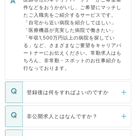
件などをおうかがいし、ご希望にマッチし
たご入職先をご紹介するサービスです。
「自宅から近い病院を紹介してほしい」
「医療機器が充実した病院で働きたい」
「年収1,500万円以上の病院を探してい
る」など、さまざまなご要望をキャリアパ
ートナーにお伝えください。常勤求人はも
ちろん、非常勤・スポットのお仕事紹介も
行なっております。
登録後は何をすればよいのですか
ご登録いただきましたら、弊社担当者がご
登録内容を確認し、その後メールもしくは
非公開求人とはなんですか？
お電話にて次のステップのご案内をいたし
ます。通常、5営業日以内にはご連絡をせて
マイナビDOCTORで取り扱っている求人の