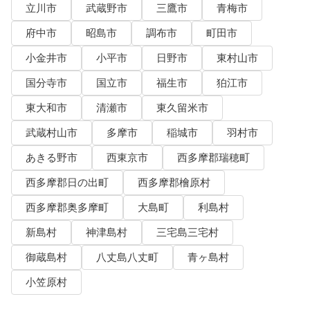
立川市
武蔵野市
三鷹市
青梅市
府中市
昭島市
調布市
町田市
小金井市
小平市
日野市
東村山市
国分寺市
国立市
福生市
狛江市
東大和市
清瀬市
東久留米市
武蔵村山市
多摩市
稲城市
羽村市
あきる野市
西東京市
西多摩郡瑞穂町
西多摩郡日の出町
西多摩郡檜原村
西多摩郡奥多摩町
大島町
利島村
新島村
神津島村
三宅島三宅村
御蔵島村
八丈島八丈町
青ヶ島村
小笠原村