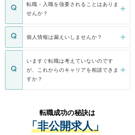
いただきますので、しばらくお待ちくださ
うち約3割は、Webサイトからご覧いただ
転職・入職を強要されることはありま
い。
けない「非公開求人」です。非公開求人は
せんか？
下記の理由によって、一般には公開してい
ません。
転職・入職を強要することは一切ありませ
ん。また、仮に応募先から内定をいただい
個人情報は漏えいしませんか？
■応募殺到を避けるため 人気のある医療機
たとしても、ご本人が納得しない限り、内
関を公にしてしまうと、応募が殺到する場
定を承諾する必要はありません。内定先へ
個人情報が漏えいすることはありませんの
合があります。 選考を効率よく行うため
の辞退の連絡はキャリアパートナーが行い
で、ご安心ください。当サイトからの登録
いますぐ転職は考えていないのです
に、医療機関が求める条件に合った人材の
ますので、ご安心ください。
などで収集したご登録者様の個人情報は、
が、これからのキャリアを相談できま
みを人材紹介会社に依頼するケースが増え
ご本人のキャリアアップおよび転職活動の
ています。
すか？
支援を目的に使用いたします。お預かりし
ているすべての個人データはご本人の許可
お気軽にご相談ください。先生専任のキャ
なく、医療機関側に開示したり、第三者に
リアパートナーが将来のご希望などをおう
提供することは一切ありません。また弊社
かがいして、現在の医療機関の状況や紹介
転職成功の秘訣は
は、個人情報の取り扱いについての厳密な
経験をまじえながら、適切なアドバイスを
管理基準を満たした事業者のみに付与され
「非公開求人」
させていただきます。すぐにご転職をされ
る、プライバシーマークを取得済みです。
ない方には、長期的なサポートが可能です
ご登録いただいた個人情報は、SSL（デー