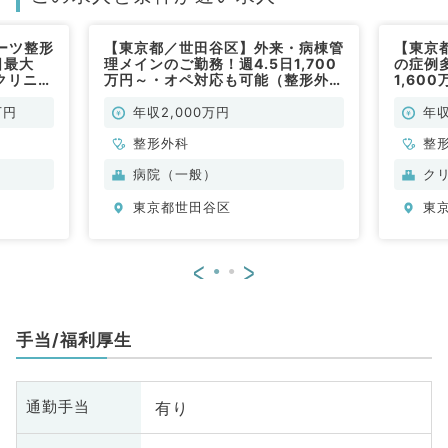
ーツ整形
【東京都／世田谷区】外来・病棟管
【東京
日最大
理メインのご勤務！週4.5日1,700
の症例
クリニッ
万円～・オペ対応も可能（整形外科
1,60
勤
／常勤）
クでの
万円
年収2,000万円
年収
整形外科
整
病院（一般）
ク
東京都世田谷区
東
<
>
手当/福利厚生
有り
通勤手当