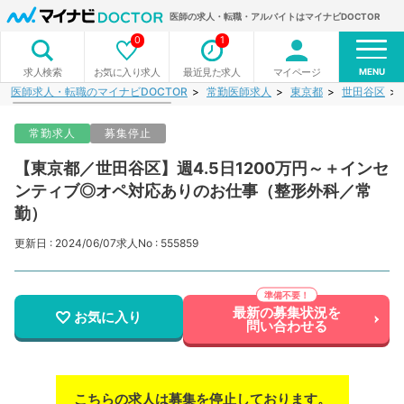
医師の求人・転職・アルバイトはマイナビDOCTOR
0
1
MENU
お気に入り求人
最近見た求人
マイページ
求人検索
医師求人・転職のマイナビDOCTOR
常勤医師求人
東京都
世田谷区
常勤求人
募集停止
【東京都／世田谷区】週4.5日1200万円～＋インセ
ンティブ◎オペ対応ありのお仕事（整形外科／常
勤）
更新日 : 2024/06/07
求人No : 555859
最新の募集状況を
お気に入り
問い合わせる
こちらの求人は募集を停止しております。