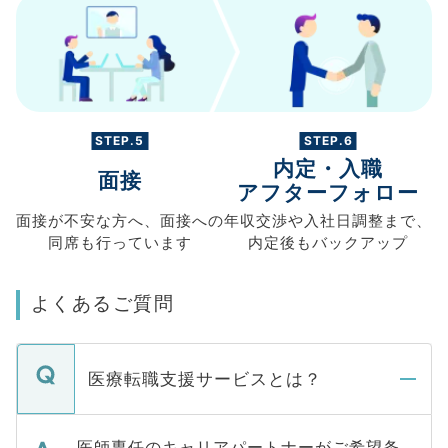
STEP.5
STEP.6
内定・入職
面接
アフターフォロー
面接が不安な方へ、
面接への
年収交渉や
入社日調整まで、
同席も
行っています
内定後もバックアップ
よくあるご質問
医療転職支援サービスとは？
医師専任のキャリアパートナーがご希望条