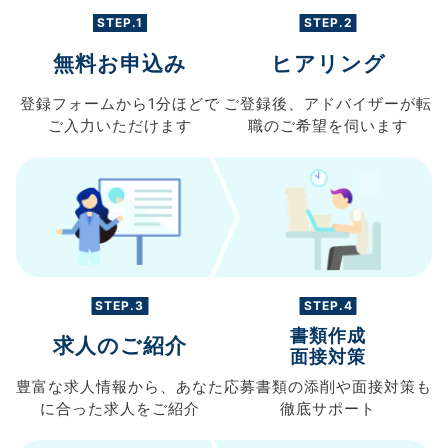
STEP.1
STEP.2
無料お申込み
ヒアリング
登録フォームから
1分ほどで
ご登録後、
アドバイザーが転
ご入力
いただけます
職の
ご希望を伺います
STEP.3
STEP.4
書類作成
求人のご紹介
面接対策
豊富な求人情報から、
あなた
応募書類の
添削や面接対策も
に合った求人を
ご紹介
徹底サポート