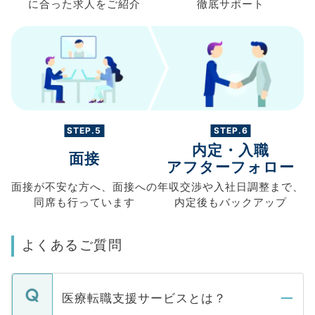
に合った求人を
ご紹介
徹底サポート
STEP.5
STEP.6
内定・入職
面接
アフターフォロー
面接が不安な方へ、
面接への
年収交渉や
入社日調整まで、
同席も
行っています
内定後もバックアップ
よくあるご質問
医療転職支援サービスとは？