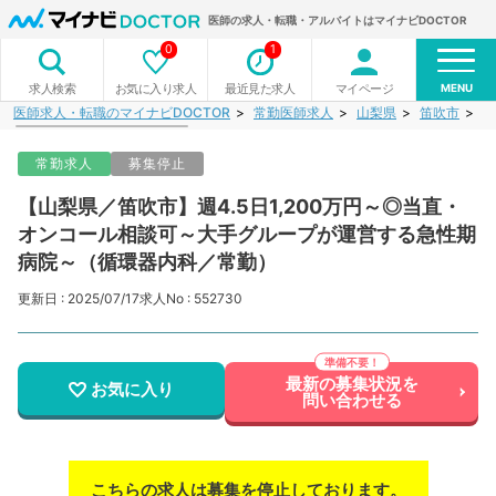
医師の求人・転職・アルバイトはマイナビDOCTOR
0
1
MENU
お気に入り求人
最近見た求人
マイページ
求人検索
医師求人・転職のマイナビDOCTOR
常勤医師求人
山梨県
笛吹市
【
常勤求人
募集停止
【山梨県／笛吹市】週4.5日1,200万円～◎当直・
オンコール相談可～大手グループが運営する急性期
病院～（循環器内科／常勤）
更新日 : 2025/07/17
求人No : 552730
最新の募集状況を
お気に入り
問い合わせる
こちらの求人は募集を停止しております。