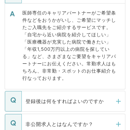
医師専任のキャリアパートナーがご希望条
件などをおうかがいし、ご希望にマッチし
たご入職先をご紹介するサービスです。
「自宅から近い病院を紹介してほしい」
「医療機器が充実した病院で働きたい」
「年収1,500万円以上の病院を探してい
る」など、さまざまなご要望をキャリアパ
ートナーにお伝えください。常勤求人はも
ちろん、非常勤・スポットのお仕事紹介も
行なっております。
登録後は何をすればよいのですか
ご登録いただきましたら、弊社担当者がご
登録内容を確認し、その後メールもしくは
非公開求人とはなんですか？