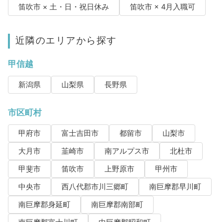
笛吹市 × 土・日・祝日休み
笛吹市 × 4月入職可
近隣のエリアから探す
甲信越
新潟県
山梨県
長野県
市区町村
甲府市
富士吉田市
都留市
山梨市
大月市
韮崎市
南アルプス市
北杜市
甲斐市
笛吹市
上野原市
甲州市
中央市
西八代郡市川三郷町
南巨摩郡早川町
南巨摩郡身延町
南巨摩郡南部町