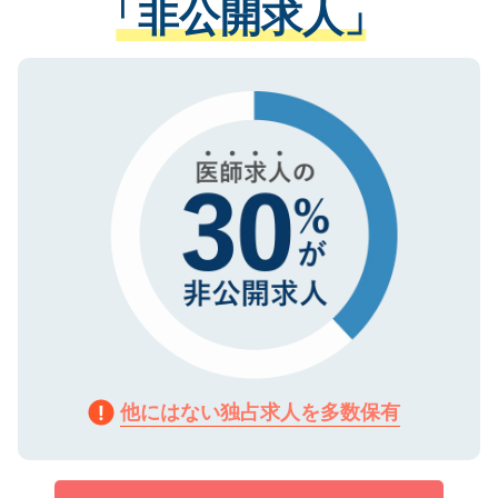
「非公開求人」
させていただきます。すぐにご転職をされ
る、プライバシーマークを取得済みです。
ない方には、長期的なサポートが可能です
ご登録いただいた個人情報は、SSL（デー
ので、まずはご登録ください。
タ暗号化）によって保護されていますの
で、機密保持に関してもご安心ください。
他にはない独占求人を多数保有