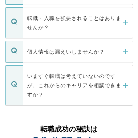
お電話にて次のステップのご案内をいたし
ます。通常、5営業日以内にはご連絡をせて
マイナビDOCTORで取り扱っている求人の
いただきますので、しばらくお待ちくださ
うち約3割は、Webサイトからご覧いただ
転職・入職を強要されることはありま
い。
けない「非公開求人」です。非公開求人は
せんか？
下記の理由によって、一般には公開してい
ません。
転職・入職を強要することは一切ありませ
ん。また、仮に応募先から内定をいただい
個人情報は漏えいしませんか？
■応募殺到を避けるため 人気のある医療機
たとしても、ご本人が納得しない限り、内
関を公にしてしまうと、応募が殺到する場
定を承諾する必要はありません。内定先へ
個人情報が漏えいすることはありませんの
合があります。 選考を効率よく行うため
の辞退の連絡はキャリアパートナーが行い
で、ご安心ください。当サイトからの登録
いますぐ転職は考えていないのです
に、医療機関が求める条件に合った人材の
ますので、ご安心ください。
などで収集したご登録者様の個人情報は、
が、これからのキャリアを相談できま
みを人材紹介会社に依頼するケースが増え
ご本人のキャリアアップおよび転職活動の
ています。
すか？
支援を目的に使用いたします。お預かりし
ているすべての個人データはご本人の許可
お気軽にご相談ください。先生専任のキャ
なく、医療機関側に開示したり、第三者に
リアパートナーが将来のご希望などをおう
提供することは一切ありません。また弊社
かがいして、現在の医療機関の状況や紹介
転職成功の秘訣は
は、個人情報の取り扱いについての厳密な
経験をまじえながら、適切なアドバイスを
管理基準を満たした事業者のみに付与され