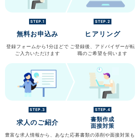
STEP.1
STEP.2
無料お申込み
ヒアリング
登録フォームから
1分ほどで
ご登録後、
アドバイザーが転
ご入力
いただけます
職の
ご希望を伺います
STEP.3
STEP.4
書類作成
求人のご紹介
面接対策
豊富な求人情報から、
あなた
応募書類の
添削や面接対策も