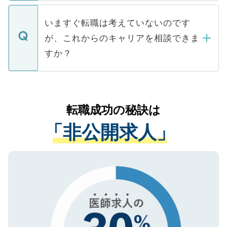
関を公にしてしまうと、応募が殺到する場
定を承諾する必要はありません。内定先へ
個人情報が漏えいすることはありませんの
合があります。 選考を効率よく行うため
の辞退の連絡はキャリアパートナーが行い
で、ご安心ください。当サイトからの登録
いますぐ転職は考えていないのです
に、医療機関が求める条件に合った人材の
ますので、ご安心ください。
などで収集したご登録者様の個人情報は、
が、これからのキャリアを相談できま
みを人材紹介会社に依頼するケースが増え
ご本人のキャリアアップおよび転職活動の
ています。
すか？
支援を目的に使用いたします。お預かりし
ているすべての個人データはご本人の許可
お気軽にご相談ください。先生専任のキャ
なく、医療機関側に開示したり、第三者に
リアパートナーが将来のご希望などをおう
提供することは一切ありません。また弊社
かがいして、現在の医療機関の状況や紹介
転職成功の秘訣は
は、個人情報の取り扱いについての厳密な
経験をまじえながら、適切なアドバイスを
管理基準を満たした事業者のみに付与され
「非公開求人」
させていただきます。すぐにご転職をされ
る、プライバシーマークを取得済みです。
ない方には、長期的なサポートが可能です
ご登録いただいた個人情報は、SSL（デー
ので、まずはご登録ください。
タ暗号化）によって保護されていますの
で、機密保持に関してもご安心ください。