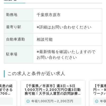
千葉県市原市
勤務地
※詳細はお問い合わせください
最寄り駅
相談可能
自動車通勤
※最新情報を確認いたしますので
駐車場
お問い合わせください
この求人と条件が近い求人
疾患の経
【千葉県／市原市】週3日～5日
【千葉県
献できる
1,000万円～2,200万円◎週3日勤
円～・
700万
務可能！大手法人運営の訪問診療ク
ワーク
／常勤）
リニック（内科系／常勤）
科／常
年収1,000万円～2,200万円
年収