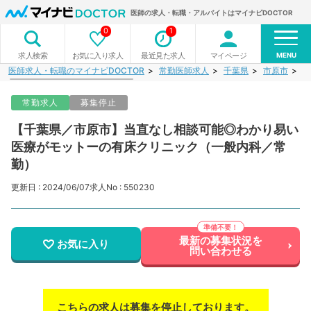
医師の求人・転職・アルバイトはマイナビDOCTOR
0
1
MENU
お気に入り求人
最近見た求人
マイページ
求人検索
医師求人・転職のマイナビDOCTOR
常勤医師求人
千葉県
市原市
【
常勤求人
募集停止
【千葉県／市原市】当直なし相談可能◎わかり易い
医療がモットーの有床クリニック（一般内科／常
勤）
更新日 : 2024/06/07
求人No : 550230
最新の募集状況を
お気に入り
問い合わせる
こちらの求人は募集を停止しております。