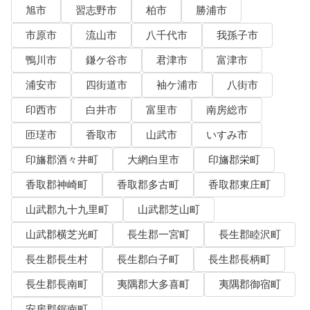
旭市
習志野市
柏市
勝浦市
市原市
流山市
八千代市
我孫子市
鴨川市
鎌ケ谷市
君津市
富津市
浦安市
四街道市
袖ケ浦市
八街市
印西市
白井市
富里市
南房総市
匝瑳市
香取市
山武市
いすみ市
印旛郡酒々井町
大網白里市
印旛郡栄町
香取郡神崎町
香取郡多古町
香取郡東庄町
山武郡九十九里町
山武郡芝山町
山武郡横芝光町
長生郡一宮町
長生郡睦沢町
長生郡長生村
長生郡白子町
長生郡長柄町
長生郡長南町
夷隅郡大多喜町
夷隅郡御宿町
安房郡鋸南町