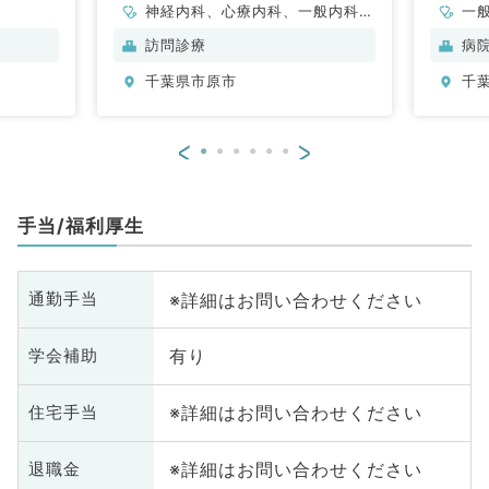
神経内科、心療内科、一般内科、
一
循環器内科、呼吸器内科、消化器
訪問診療
病
内科、内分泌・代謝内科、腎臓内
千葉県市原市
千
科、老年内科、膠原病科
<
>
手当/福利厚生
※詳細はお問い合わせください
通勤手当
有り
学会補助
※詳細はお問い合わせください
住宅手当
※詳細はお問い合わせください
退職金