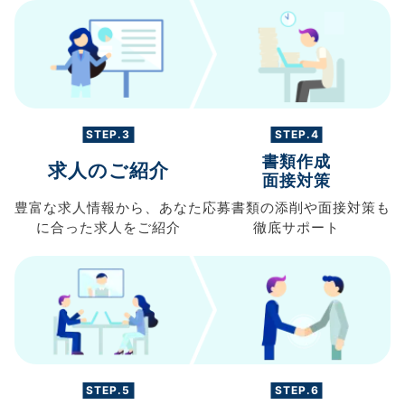
STEP.3
STEP.4
書類作成
求人のご紹介
面接対策
豊富な求人情報から、
あなた
応募書類の
添削や面接対策も
に合った求人を
ご紹介
徹底サポート
STEP.5
STEP.6