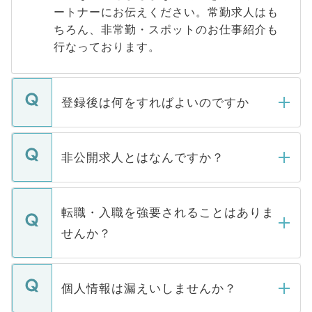
ートナーにお伝えください。常勤求人はも
ちろん、非常勤・スポットのお仕事紹介も
行なっております。
登録後は何をすればよいのですか
ご登録いただきましたら、弊社担当者がご
登録内容を確認し、その後メールもしくは
非公開求人とはなんですか？
お電話にて次のステップのご案内をいたし
ます。通常、5営業日以内にはご連絡をせて
マイナビDOCTORで取り扱っている求人の
いただきますので、しばらくお待ちくださ
うち約3割は、Webサイトからご覧いただ
転職・入職を強要されることはありま
い。
けない「非公開求人」です。非公開求人は
せんか？
下記の理由によって、一般には公開してい
ません。
転職・入職を強要することは一切ありませ
ん。また、仮に応募先から内定をいただい
個人情報は漏えいしませんか？
■応募殺到を避けるため 人気のある医療機
たとしても、ご本人が納得しない限り、内