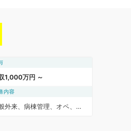
与
収1,000万円 ～
務内容
般外来、病棟管理、オペ、救
対応