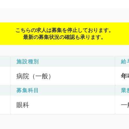
こちらの求人は募集を停止しております。
最新の募集状況の確認も承ります。
施設種別
給
病院（一般）
年
募集科目
業
眼科
一
急