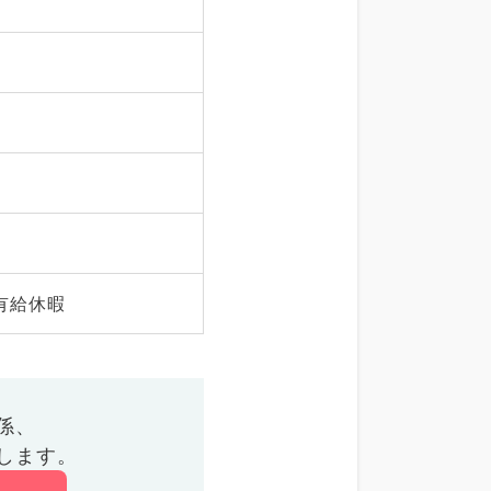
有給休暇
係、
します。