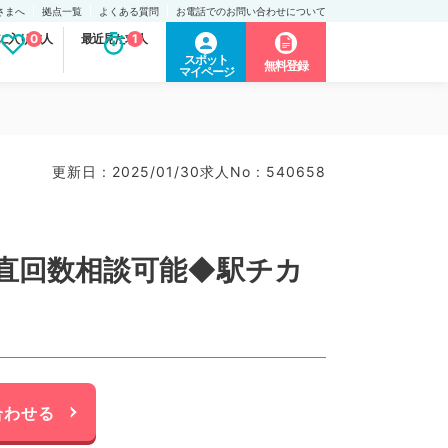
さまへ
拠点一覧
よくある質問
お電話でのお問い合わせについて
に入り求人
0
最近見た求人
1
スポット
無料登録
マイページ
更新日 : 2025/01/30
求人No : 540658
◎当直回数相談可能◆駅チカ
合わせる