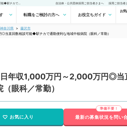
【神奈川県／藤沢市】週5日年収1,000万円～2,000万円◎当直回数相談可能◆駅チカで通勤便利な地域中核病院（眼科／常勤）の転職・求人｜医師の求人・転職・アルバイトは【マイナビDOCTOR】
自治体・公共団体採用ご担当者さまへ
採用ご担当者
お気
す
転職をご検討の方へ
お役立ちガイド
神奈川県
藤沢市
00万円◎当直回数相談可能◆駅チカで通勤便利な地域中核病院（眼科／常勤）
年収1,000万円～2,000万円
院（眼科／常勤）
お気に入り
最新の募集状況を問い