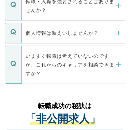
うち約3割は、Webサイトからご覧いただ
転職・入職を強要されることはありま
い。
けない「非公開求人」です。非公開求人は
せんか？
下記の理由によって、一般には公開してい
ません。
転職・入職を強要することは一切ありませ
ん。また、仮に応募先から内定をいただい
個人情報は漏えいしませんか？
■応募殺到を避けるため 人気のある医療機
たとしても、ご本人が納得しない限り、内
関を公にしてしまうと、応募が殺到する場
定を承諾する必要はありません。内定先へ
個人情報が漏えいすることはありませんの
合があります。 選考を効率よく行うため
の辞退の連絡はキャリアパートナーが行い
で、ご安心ください。当サイトからの登録
いますぐ転職は考えていないのです
に、医療機関が求める条件に合った人材の
ますので、ご安心ください。
などで収集したご登録者様の個人情報は、
が、これからのキャリアを相談できま
みを人材紹介会社に依頼するケースが増え
ご本人のキャリアアップおよび転職活動の
ています。
すか？
支援を目的に使用いたします。お預かりし
ているすべての個人データはご本人の許可
お気軽にご相談ください。先生専任のキャ
なく、医療機関側に開示したり、第三者に
リアパートナーが将来のご希望などをおう
提供することは一切ありません。また弊社
かがいして、現在の医療機関の状況や紹介
転職成功の秘訣は
は、個人情報の取り扱いについての厳密な
経験をまじえながら、適切なアドバイスを
管理基準を満たした事業者のみに付与され
「非公開求人」
させていただきます。すぐにご転職をされ
る、プライバシーマークを取得済みです。
ない方には、長期的なサポートが可能です
ご登録いただいた個人情報は、SSL（デー