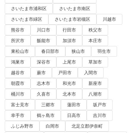
さいたま市浦和区
さいたま市南区
さいたま市緑区
さいたま市岩槻区
川越市
熊谷市
川口市
行田市
秩父市
所沢市
飯能市
加須市
本庄市
東松山市
春日部市
狭山市
羽生市
鴻巣市
深谷市
上尾市
草加市
越谷市
蕨市
戸田市
入間市
朝霞市
志木市
和光市
新座市
桶川市
久喜市
北本市
八潮市
富士見市
三郷市
蓮田市
坂戸市
幸手市
鶴ヶ島市
日高市
吉川市
ふじみ野市
白岡市
北足立郡伊奈町