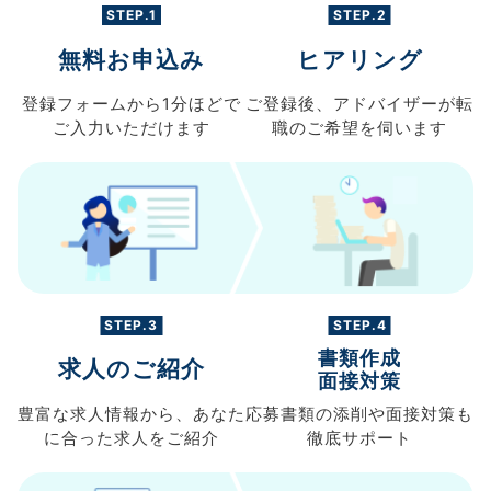
STEP.1
STEP.2
無料お申込み
ヒアリング
登録フォームから
1分ほどで
ご登録後、
アドバイザーが転
ご入力
いただけます
職の
ご希望を伺います
STEP.3
STEP.4
書類作成
求人のご紹介
面接対策
豊富な求人情報から、
あなた
応募書類の
添削や面接対策も
に合った求人を
ご紹介
徹底サポート