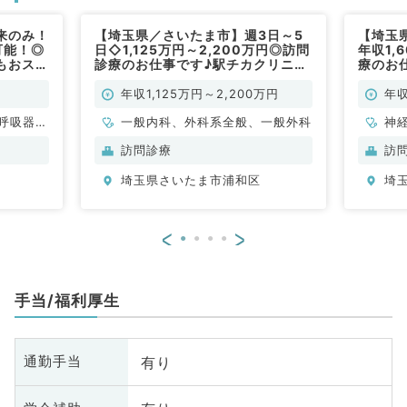
来のみ！
【埼玉県／さいたま市】週3日～5
【埼玉
可能！◎
日◇1,125万円～2,200万円◎訪問
年収1,
もおスス
診療のお仕事です♪駅チカクリニッ
療のお
クでアクセス抜群（内科系・外科系
夜間休
／常勤）
科系／
年収1,125万円～2,200万円
年収
呼吸器内
一般内科、外科系全般、一般外科
神
腎臓内科
科
訪問診療
訪
分
埼玉県さいたま市浦和区
埼
内
<
>
手当/福利厚生
有り
通勤手当