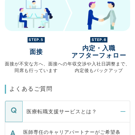
STEP.5
STEP.6
内定・入職
面接
アフターフォロー
面接が不安な方へ、
面接への
年収交渉や
入社日調整まで、
同席も
行っています
内定後もバックアップ
よくあるご質問
医療転職支援サービスとは？
医師専任のキャリアパートナーがご希望条