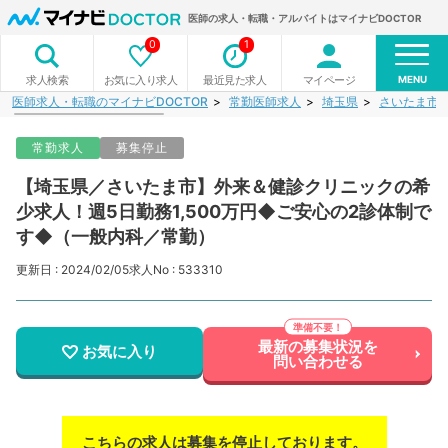
医師の求人・転職・アルバイトはマイナビDOCTOR
0
1
MENU
お気に入り求人
最近見た求人
マイページ
求人検索
医師求人・転職のマイナビDOCTOR
常勤医師求人
埼玉県
さいたま市
常勤求人
募集停止
【埼玉県／さいたま市】外来＆健診クリニックの希
少求人！週5日勤務1,500万円◆ご安心の2診体制で
す◆（一般内科／常勤）
更新日 : 2024/02/05
求人No : 533310
最新の募集状況を
お気に入り
問い合わせる
こちらの求人は募集を停止しております。