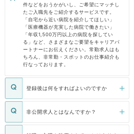
件などをおうかがいし、ご希望にマッチし
たご入職先をご紹介するサービスです。
「自宅から近い病院を紹介してほしい」
「医療機器が充実した病院で働きたい」
「年収1,500万円以上の病院を探してい
る」など、さまざまなご要望をキャリアパ
ートナーにお伝えください。常勤求人はも
ちろん、非常勤・スポットのお仕事紹介も
行なっております。
登録後は何をすればよいのですか
ご登録いただきましたら、弊社担当者がご
登録内容を確認し、その後メールもしくは
非公開求人とはなんですか？
お電話にて次のステップのご案内をいたし
ます。通常、5営業日以内にはご連絡をせて
マイナビDOCTORで取り扱っている求人の
いただきますので、しばらくお待ちくださ