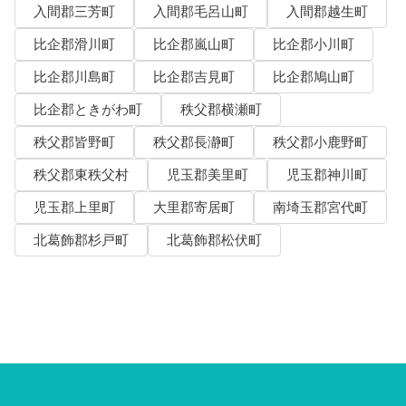
入間郡三芳町
入間郡毛呂山町
入間郡越生町
比企郡滑川町
比企郡嵐山町
比企郡小川町
比企郡川島町
比企郡吉見町
比企郡鳩山町
比企郡ときがわ町
秩父郡横瀬町
秩父郡皆野町
秩父郡長瀞町
秩父郡小鹿野町
秩父郡東秩父村
児玉郡美里町
児玉郡神川町
児玉郡上里町
大里郡寄居町
南埼玉郡宮代町
北葛飾郡杉戸町
北葛飾郡松伏町