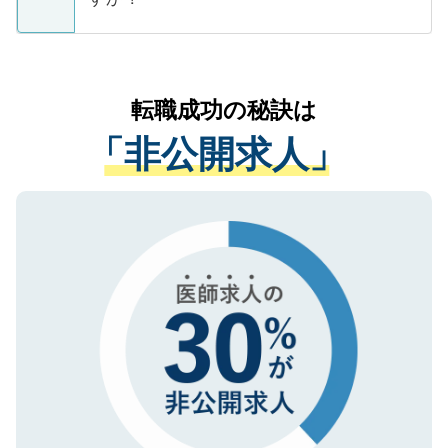
支援を目的に使用いたします。お預かりし
ているすべての個人データはご本人の許可
お気軽にご相談ください。先生専任のキャ
なく、医療機関側に開示したり、第三者に
リアパートナーが将来のご希望などをおう
提供することは一切ありません。また弊社
かがいして、現在の医療機関の状況や紹介
転職成功の秘訣は
は、個人情報の取り扱いについての厳密な
経験をまじえながら、適切なアドバイスを
管理基準を満たした事業者のみに付与され
「非公開求人」
させていただきます。すぐにご転職をされ
る、プライバシーマークを取得済みです。
ない方には、長期的なサポートが可能です
ご登録いただいた個人情報は、SSL（デー
ので、まずはご登録ください。
タ暗号化）によって保護されていますの
で、機密保持に関してもご安心ください。