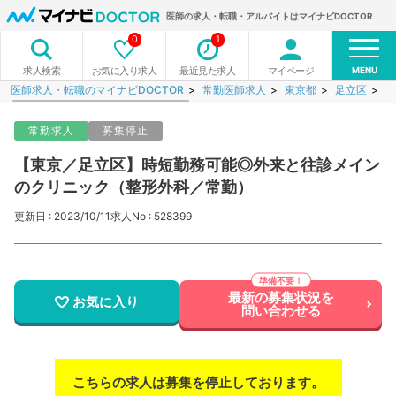
医師の求人・転職・アルバイトはマイナビDOCTOR
0
1
MENU
お気に入り求人
最近見た求人
マイページ
求人検索
医師求人・転職のマイナビDOCTOR
常勤医師求人
東京都
足立区
【
常勤求人
募集停止
【東京／足立区】時短勤務可能◎外来と往診メイン
のクリニック（整形外科／常勤）
更新日 : 2023/10/11
求人No : 528399
最新の募集状況を
お気に入り
問い合わせる
こちらの求人は募集を停止しております。