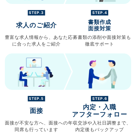
STEP.3
STEP.4
書類作成
求人のご紹介
面接対策
豊富な求人情報から、
あなた
応募書類の
添削や面接対策も
に合った求人を
ご紹介
徹底サポート
STEP.5
STEP.6
内定・入職
面接
アフターフォロー
面接が不安な方へ、
面接への
年収交渉や
入社日調整まで、
同席も
行っています
内定後もバックアップ