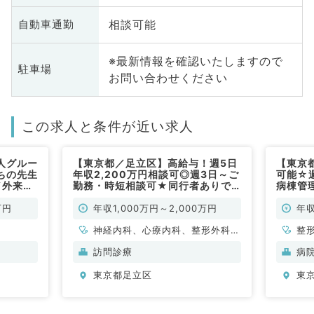
相談可能
自動車通勤
※最新情報を確認いたしますので
駐車場
お問い合わせください
この求人と条件が近い求人
人グルー
【東京都／足立区】高給与！週5日
【東京
ちの先生
年収2,200万円相談可◎週3日～ご
可能☆週
／外来・
勤務・時短相談可★同行者ありで
病棟管
ツ外傷も
安心の訪問診療のお仕事★オンコ
形外科
整形外科
ール・出動なしも相談できます
万円
年収1,000万円～2,000万円
年収
◎（内科系,外科系／常勤）
神経内科、心療内科、整形外科、
整
形成外科、美容外科、脳神経外
訪問診療
病
科、呼吸器外科、心臓血管外科、
東京都足立区
東
小児外科、泌尿器科、一般内科、
循環器内科、呼吸器内科、消化器
内科、内分泌・代謝内科、腎臓内