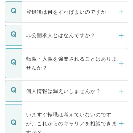
登録後は何をすればよいのですか
ご登録いただきましたら、弊社担当者がご
登録内容を確認し、その後メールもしくは
非公開求人とはなんですか？
お電話にて次のステップのご案内をいたし
ます。通常、5営業日以内にはご連絡をせて
マイナビDOCTORで取り扱っている求人の
いただきますので、しばらくお待ちくださ
うち約3割は、Webサイトからご覧いただ
転職・入職を強要されることはありま
い。
けない「非公開求人」です。非公開求人は
せんか？
下記の理由によって、一般には公開してい
ません。
転職・入職を強要することは一切ありませ
ん。また、仮に応募先から内定をいただい
個人情報は漏えいしませんか？
■応募殺到を避けるため 人気のある医療機
たとしても、ご本人が納得しない限り、内
関を公にしてしまうと、応募が殺到する場
定を承諾する必要はありません。内定先へ
個人情報が漏えいすることはありませんの
合があります。 選考を効率よく行うため
の辞退の連絡はキャリアパートナーが行い
で、ご安心ください。当サイトからの登録
いますぐ転職は考えていないのです
に、医療機関が求める条件に合った人材の
ますので、ご安心ください。
などで収集したご登録者様の個人情報は、
が、これからのキャリアを相談できま
みを人材紹介会社に依頼するケースが増え
ご本人のキャリアアップおよび転職活動の
ています。
すか？