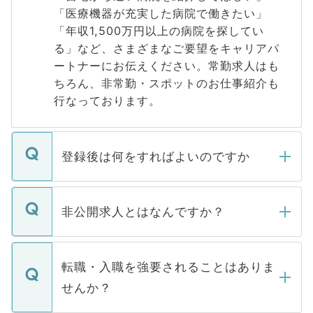
「医療機器が充実した病院で働きたい」
「年収1,500万円以上の病院を探してい
る」など、さまざまなご要望をキャリアパ
ートナーにお伝えください。常勤求人はも
ちろん、非常勤・スポットのお仕事紹介も
行なっております。
登録後は何をすればよいのですか
ご登録いただきましたら、弊社担当者がご
登録内容を確認し、その後メールもしくは
非公開求人とはなんですか？
お電話にて次のステップのご案内をいたし
ます。通常、5営業日以内にはご連絡をせて
マイナビDOCTORで取り扱っている求人の
いただきますので、しばらくお待ちくださ
うち約3割は、Webサイトからご覧いただ
転職・入職を強要されることはありま
い。
けない「非公開求人」です。非公開求人は
せんか？
下記の理由によって、一般には公開してい