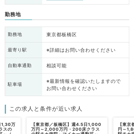
勤務地
東京都板橋区
勤務地
※詳細はお問い合わせください
最寄り駅
相談可能
自動車通勤
※最新情報を確認いたしますので
駐車場
お問い合わせください
この求人と条件が近い求人
1,30万
【東京都／板橋区】週4.5日1,000
【東京都
クラスの
万円～2,000万円・200床クラス
円～1,
可～（腎
の駅チカ病院～マイカー通勤可～
駅チカ