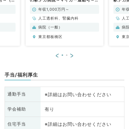
（腎臓内科・人工透析科／常勤）
臓内科
年収1,000万円～
年収
人工透析科、腎臓内科
人
病院（一般）
病
東京都板橋区
東
<
>
手当/福利厚生
※詳細はお問い合わせください
通勤手当
有り
学会補助
※詳細はお問い合わせください
住宅手当