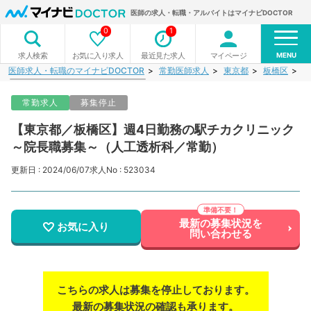
医師の求人・転職・アルバイトはマイナビDOCTOR
0
1
MENU
お気に入り求人
最近見た求人
マイページ
求人検索
医師求人・転職のマイナビDOCTOR
常勤医師求人
東京都
板橋区
【
常勤求人
募集停止
【東京都／板橋区】週4日勤務の駅チカクリニック
～院長職募集～（人工透析科／常勤）
更新日 : 2024/06/07
求人No : 523034
最新の募集状況を
お気に入り
問い合わせる
こちらの求人は募集を停止しております。
最新の募集状況の確認も承ります。