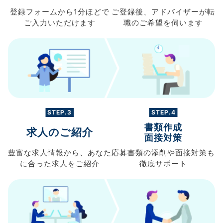
登録フォームから
1分ほどで
ご登録後、
アドバイザーが転
ご入力
いただけます
職の
ご希望を伺います
STEP.3
STEP.4
書類作成
求人のご紹介
面接対策
豊富な求人情報から、
あなた
応募書類の
添削や面接対策も
に合った求人を
ご紹介
徹底サポート