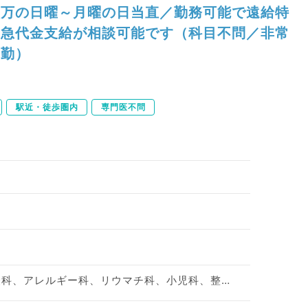
万の日曜～月曜の日当直／勤務可能で遠給特
急代金支給が相談可能です（科目不問／非常
勤）
駅近・徒歩圏内
専門医不問
神経内科、精神科、神経科、アレルギー科、リウマチ科、小児科、整形外科、形成外科、美容外科、脳神経外科、呼吸器外科、心臓血管外科、小児外科、皮膚科、泌尿器科、産婦人科、産科、婦人科、眼科、耳鼻咽喉科、気管食道科、放射線科、リハビリテーション科、麻酔科、ペインクリニック、人工透析科、緩和ケア科、一般内科、循環器内科、呼吸器内科、消化器内科、内分泌・代謝内科、腎臓内科、老年内科、血液内科、外科系全般、一般外科、消化器外科、乳腺外科、総合診療科、美容皮膚科、健診・人間ドック、救急科・ＩＣＵ、病理科、基礎医学系、膠原病科、スポーツ整形外科、大腸・肛門外科、その他、産業医