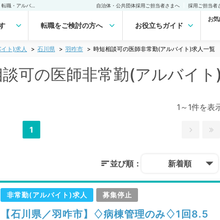
羽咋市(石川県) 時短相談可の医師非常勤(アルバイト)求人｜医師の求人・転職・アルバイトは【マイナビDOCTOR】
自治体・公共団体採用ご担当者さまへ
採用ご担当者
お気
す
転職をご検討の方へ
お役立ちガイド
イト)求人
石川県
羽咋市
時短相談可の医師非常勤(アルバイト)求人一覧
短相談可の医師非常勤(アルバイト
1～1件を表
1
並び順：
新着順
非常勤(アルバイト)求人
募集停止
【石川県／羽咋市】♢病棟管理のみ♢1回8.5