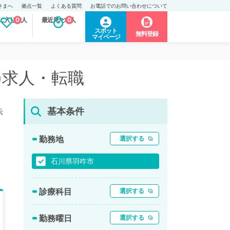
さまへ
拠点一覧
よくある質問
お電話でのお問い合わせについて
に入り求人
0
最近見た求人
0
スポット
無料登録
マイページ
)求人・転職
基本条件
示
勤務地
選択する
石川県羽咋市
診療科目
選択する
勤務曜日
選択する