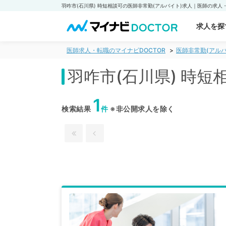
求人を探
医師求人・転職のマイナビDOCTOR
医師非常勤(アルバ
羽咋市(石川県) 時
1
検索結果
件
※非公開求人を除く