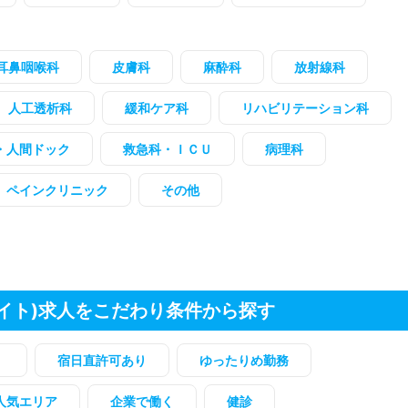
耳鼻咽喉科
皮膚科
麻酔科
放射線科
人工透析科
緩和ケア科
リハビリテーション科
・人間ドック
救急科・ＩＣＵ
病理科
ペインクリニック
その他
イト)求人をこだわり条件から探す
）
宿日直許可あり
ゆったりめ勤務
人気エリア
企業で働く
健診