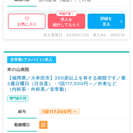
詳細を
求人を
見る
お気に入り
紹介してもらう
求人更新日 : 2026/07/30
求人No. : 955216
非常勤(アルバイト)求人
米の山病院
【福岡県／大牟田市】200床以上を有する病院です／第
3週日曜日（日当直）・1回117,000円～／外来など
（内科系・外科系／非常勤）
専門医不問
給与
1回117,000円 ～
日
勤務曜日