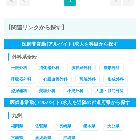
1
【関連リンクから探す】
医師非常勤(アルバイト)求人を科目から探す
外科系全般
一般外科
消化器外科
脳神経外科
整形外科
呼吸器外科
心臓血管外科
乳腺外科
形成外科
泌尿器科
美容外科
小児外科
大腸・肛門外科
医師非常勤(アルバイト)求人を近隣の都道府県から探す
九州
福岡県
佐賀県
長崎県
熊本県
大分県
宮崎県
鹿児島県
沖縄県