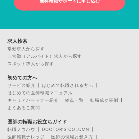
無料転職サポートに申し込む
求人検索
常勤求人から探す
非常勤（アルバイト）求人から探す
スポット求人から探す
初めての方へ
サービス紹介
はじめて転職される方へ
はじめての医師転職マニュアル
キャリアパートナー紹介
拠点一覧
転職成功事例
よくあるご質問
医師の転職お役立ちガイド
転職ノウハウ
DOCTOR’S COLUMN
医師転職ナレッジ
医師の現場と働き方