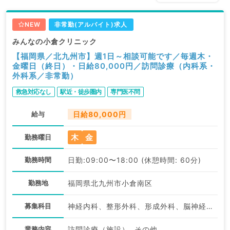
NEW
非常勤(アルバイト)求人
みんなの小倉クリニック
【福岡県／北九州市】週1日～相談可能です／毎週木・
金曜日（終日）・日給80,000円／訪問診療（内科系・
外科系／非常勤）
救急対応なし
駅近・徒歩圏内
専門医不問
給与
日給80,000円
木
金
勤務曜日
勤務時間
日勤:09:00〜18:00 (休憩時間: 60分)
勤務地
福岡県北九州市小倉南区
募集科目
神経内科、整形外科、形成外科、脳神経外科、呼吸器外科、心臓血管外科、泌尿器科、一般内科、循環器内科、呼吸器内科、消化器内科、内分泌・代謝内科、腎臓内科、老年内科、血液内科、外科系全般、一般外科、消化器外科、乳腺外科、膠原病科、大腸・肛門外科
業務内容
訪問診療（施設）, その他