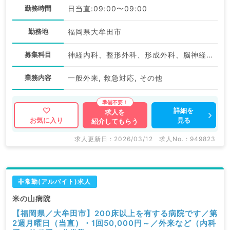
勤務時間
日当直:09:00〜09:00
勤務地
福岡県大牟田市
募集科目
神経内科、整形外科、形成外科、脳神経外科、呼吸器外科、心臓血管外科、泌尿器科、一般内科、循環器内科、呼吸器内科、消化器内科、内分泌・代謝内科、腎臓内科、老年内科、血液内科、外科系全般、一般外科、消化器外科、乳腺外科、膠原病科、大腸・肛門外科
業務内容
一般外来, 救急対応, その他
詳細を
求人を
見る
お気に入り
紹介してもらう
求人更新日 : 2026/03/12
求人No. : 949823
非常勤(アルバイト)求人
米の山病院
【福岡県／大牟田市】200床以上を有する病院です／第
2週月曜日（当直）・1回50,000円～／外来など（内科