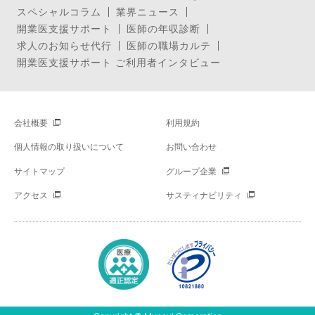
スペシャルコラム
業界ニュース
開業医支援サポート
医師の年収診断
求人のお知らせ代行
医師の職場カルテ
開業医支援サポート ご利用者インタビュー
会社概要
利用規約
個人情報の取り扱いについて
お問い合わせ
サイトマップ
グループ企業
アクセス
サスティナビリティ