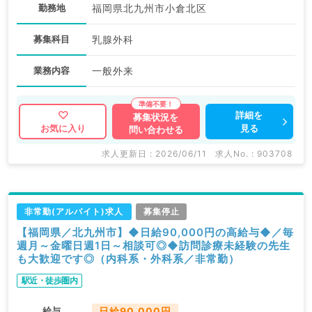
勤務地
福岡県北九州市小倉北区
募集科目
乳腺外科
業務内容
一般外来
詳細を
募集状況を
見る
お気に入り
問い合わせる
求人更新日 : 2026/06/11
求人No. : 903708
非常勤(アルバイト)求人
募集停止
【福岡県／北九州市】◆日給90,000円の高給与◆／毎
週月～金曜日週1日～相談可◎◆訪問診療未経験の先生
も大歓迎です◎（内科系・外科系／非常勤）
駅近・徒歩圏内
給与
日給90,000円