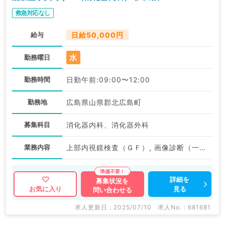
救急対応なし
給与
日給50,000円
水
勤務曜日
勤務時間
日勤午前:09:00〜12:00
勤務地
広島県山県郡北広島町
募集科目
消化器内科、消化器外科
業務内容
上部内視鏡検査（ＧＦ）, 画像診断（一次読影）, その他
詳細を
募集状況を
見る
お気に入り
問い合わせる
求人更新日 : 2025/07/10
求人No. : 681681