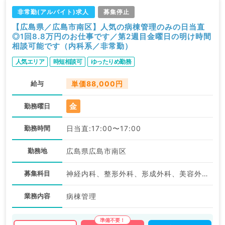
非常勤(アルバイト)求人
募集停止
【広島県／広島市南区】人気の病棟管理のみの日当直
◎1回8.8万円のお仕事です／第2週目金曜日の明け時間
相談可能です（内科系／非常勤）
人気エリア
時短相談可
ゆったりめ勤務
給与
単価88,000円
金
勤務曜日
勤務時間
日当直:17:00〜17:00
勤務地
広島県広島市南区
募集科目
神経内科、整形外科、形成外科、美容外科、脳神経外科、呼吸器外科、心臓血管外科、小児外科、泌尿器科、一般内科、循環器内科、呼吸器内科、消化器内科、内分泌・代謝内科、腎臓内科、老年内科、血液内科、外科系全般、一般外科、消化器外科、乳腺外科、膠原病科、スポーツ整形外科、大腸・肛門外科
業務内容
病棟管理