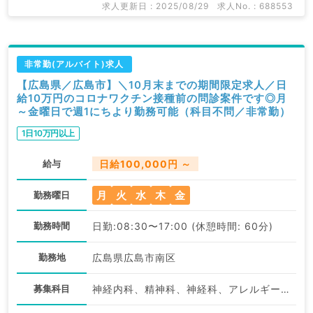
求人更新日 : 2025/08/29
求人No. : 688553
非常勤(アルバイト)求人
【広島県／広島市】＼10月末までの期間限定求人／日
給10万円のコロナワクチン接種前の問診案件です◎月
～金曜日で週1にちより勤務可能（科目不問／非常勤）
1日10万円以上
給与
日給100,000円 ～
月
火
水
木
金
勤務曜日
勤務時間
日勤:08:30〜17:00 (休憩時間: 60分)
勤務地
広島県広島市南区
募集科目
神経内科、精神科、神経科、アレルギー科、リウマチ科、小児科、整形外科、形成外科、美容外科、脳神経外科、呼吸器外科、心臓血管外科、小児外科、皮膚科、泌尿器科、産婦人科、産科、婦人科、眼科、耳鼻咽喉科、気管食道科、放射線科、リハビリテーション科、麻酔科、ペインクリニック、人工透析科、緩和ケア科、一般内科、循環器内科、呼吸器内科、消化器内科、内分泌・代謝内科、腎臓内科、老年内科、血液内科、外科系全般、一般外科、消化器外科、乳腺外科、総合診療科、美容皮膚科、健診・人間ドック、救急科・ＩＣＵ、病理科、基礎医学系、膠原病科、スポーツ整形外科、大腸・肛門外科、産業医