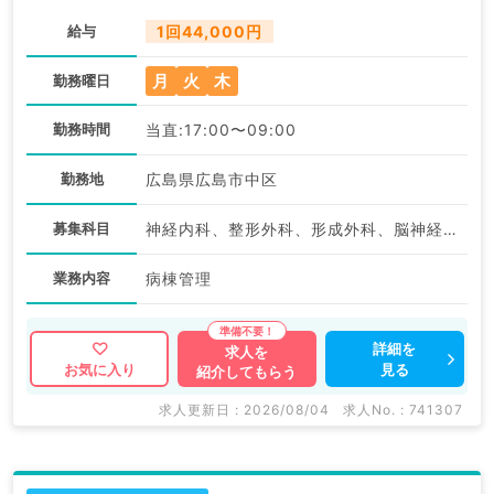
給与
1回44,000円
月
火
木
勤務曜日
勤務時間
当直:17:00〜09:00
勤務地
広島県広島市中区
募集科目
神経内科、整形外科、形成外科、脳神経外科、呼吸器外科、心臓血管外科、小児外科、泌尿器科、一般内科、循環器内科、呼吸器内科、消化器内科、内分泌・代謝内科、腎臓内科、老年内科、血液内科、外科系全般、一般外科、消化器外科、乳腺外科、膠原病科、大腸・肛門外科、脊髄・脊椎外科
業務内容
病棟管理
詳細を
求人を
見る
お気に入り
紹介してもらう
求人更新日 : 2026/08/04
求人No. : 741307