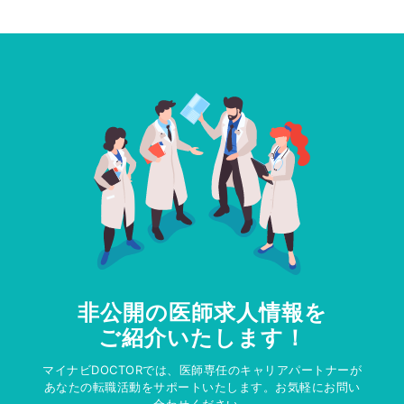
非公開の医師求人情報を
ご紹介いたします！
マイナビDOCTORでは、医師専任のキャリアパートナーが
あなたの転職活動をサポートいたします。お気軽にお問い