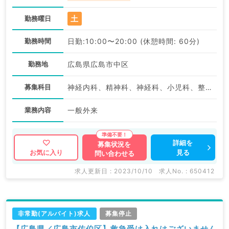
土
勤務曜日
勤務時間
日勤:10:00〜20:00 (休憩時間: 60分)
勤務地
広島県広島市中区
募集科目
神経内科、精神科、神経科、小児科、整形外科、形成外科、美容外科、脳神経外科、呼吸器外科、心臓血管外科、小児外科、皮膚科、泌尿器科、産婦人科、産科、婦人科、眼科、耳鼻咽喉科、放射線科、リハビリテーション科、麻酔科、ペインクリニック、人工透析科、緩和ケア科、一般内科、循環器内科、呼吸器内科、消化器内科、内分泌・代謝内科、腎臓内科、老年内科、血液内科、外科系全般、一般外科、消化器外科、乳腺外科、総合診療科、美容皮膚科、健診・人間ドック、膠原病科、スポーツ整形外科、大腸・肛門外科、科目不問
業務内容
一般外来
詳細を
募集状況を
見る
お気に入り
問い合わせる
求人更新日 : 2023/10/10
求人No. : 650412
非常勤(アルバイト)求人
募集停止
【広島県／広島市佐伯区】救急受け入れはございません