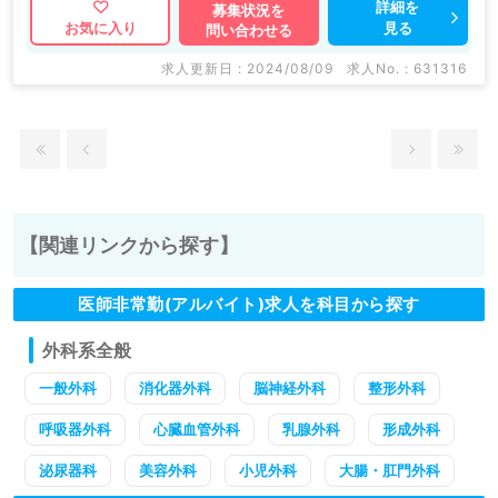
詳細を
募集状況を
見る
お気に入り
問い合わせる
求人更新日 : 2024/08/09
求人No. : 631316
【関連リンクから探す】
医師非常勤(アルバイト)求人を科目から探す
外科系全般
一般外科
消化器外科
脳神経外科
整形外科
呼吸器外科
心臓血管外科
乳腺外科
形成外科
泌尿器科
美容外科
小児外科
大腸・肛門外科