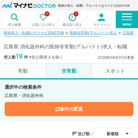
医師の求人・転職・アルバイトはマイナビDOCTOR
0
0
MENU
お気に入り求人
最近見た求人
マイページ
求人検索
医師求人・転職のマイナビDOCTOR
医師非常勤(アルバイト)求人
広島県
広島県 消化器外科の医師非常勤(アルバイト)求人・転職
19
求人数
件
※非公開求人を除く
2026年08月07日更新
常勤
非常勤
スポット
選択中の検索条件
広島県・消化器外科
条件の変更
並び順：
新着順