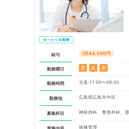
ゆったりめ勤務
1回44,000円
給与
月
火
木
勤務曜日
当直:17:00〜09:00
勤務時間
広島県広島市中区
勤務地
募集科目
病棟管理
業務内容