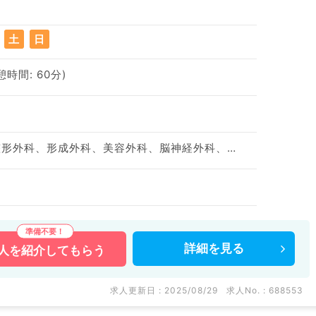
土
日
休憩時間: 60分)
神経内科、心療内科、整形外科、形成外科、美容外科、脳神経外科、呼吸器外科、心臓血管外科、小児外科、泌尿器科、一般内科、循環器内科、呼吸器内科、消化器内科、内分泌・代謝内科、腎臓内科、老年内科、血液内科、外科系全般、一般外科、消化器外科、乳腺外科、膠原病科、スポーツ整形外科、脊髄・脊椎外科
詳細を
見る
人を
紹介してもらう
求人更新日 : 2025/08/29
求人No. : 688553