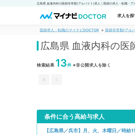
求人を探
医師求人・転職のマイナビDOCTOR
医師非常勤(アルバ
広島県 血液内科の医
13
検索結果
件
※非公開求人を除く
条件に合う高給与求人