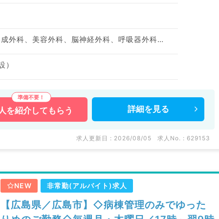
神経内科、整形外科、形成外科、美容外科、脳神経外科、呼吸器外科、心臓血管外科、小児外科、泌尿器科、一般内科、循環器内科、呼吸器内科、消化器内科、内分泌・代謝内科、腎臓内科、血液内科、外科系全般、一般外科、消化器外科、乳腺外科、膠原病科、スポーツ整形外科、大腸・肛門外科
設）
詳細を
見る
人を
紹介してもらう
求人更新日 : 2026/08/05
求人No. : 629153
NEW
非常勤(アルバイト)求人
【広島県／広島市】◇病棟管理のみでゆった