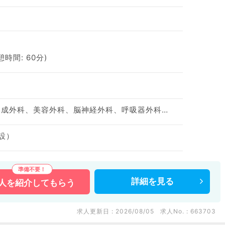
休憩時間: 60分)
神経内科、整形外科、形成外科、美容外科、脳神経外科、呼吸器外科、心臓血管外科、小児外科、泌尿器科、一般内科、循環器内科、呼吸器内科、消化器内科、内分泌・代謝内科、腎臓内科、血液内科、外科系全般、一般外科、消化器外科、乳腺外科、膠原病科、スポーツ整形外科、大腸・肛門外科
設）
詳細を
見る
人を
紹介してもらう
求人更新日 : 2026/08/05
求人No. : 663703