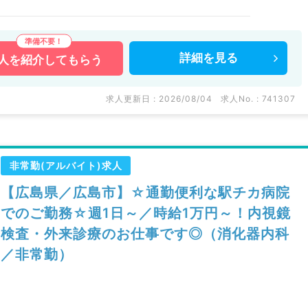
詳細を
見る
人を
紹介してもらう
求人更新日 : 2026/08/04
求人No. : 741307
非常勤(アルバイト)求人
【広島県／広島市】☆通勤便利な駅チカ病院
でのご勤務☆週1日～／時給1万円～！内視鏡
検査・外来診療のお仕事です◎（消化器内科
／非常勤）