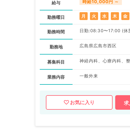
時給10,000円 ～
給与
月
火
水
木
金
勤務曜日
日勤:08:30〜17:00 (
勤務時間
広島県広島市西区
勤務地
募集科目
一般外来
業務内容
お気に入り
求