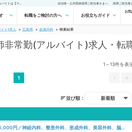
広島県 血液内科の医師非常勤(アルバイト)求人｜医師の求人・転職・アルバイトは【マイナビDOCTOR】
自治体・公共団体採用ご担当者さまへ
採用ご担当者
お気
す
転職をご検討の方へ
お役立ちガイド
イト)求人
広島県
血液内科
検索結果
師非常勤(アルバイト)求人・転
1～13件を表
1
並び順：
新着順
【広島県／呉市】月、火、木曜日／時給15,000円／神経内科、整形外科、形成外科、美容外科、脳神経外科、呼吸器外科、心臓血管外科、小児外科、泌尿器科、一般内科、循環器内科、呼吸器内科、消化器内科、内分泌・代謝内科、腎臓内科、血液内科、外科系全般、一般外科、消化器外科、乳腺外科、膠原病科、スポーツ整形外科、大腸・肛門外科／一般外来、訪問診療（施設）