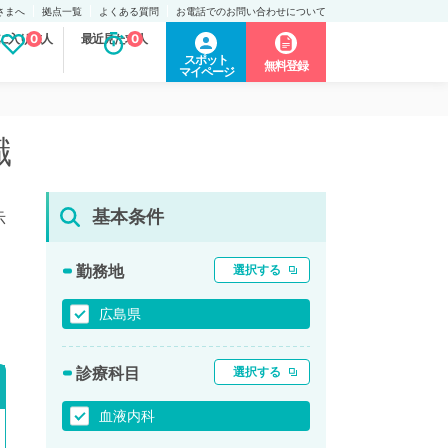
さまへ
拠点一覧
よくある質問
お電話でのお問い合わせについて
に入り求人
0
最近見た求人
0
スポット
無料登録
マイページ
職
基本条件
示
勤務地
選択する
広島県
診療科目
選択する
血液内科