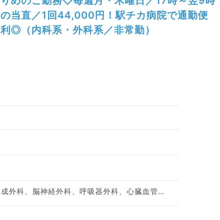
りめのご勤務◇毎週月・木曜日／17時～翌9時
の当直／1回44,000円！駅チカ病院で通勤便
利◎（内科系・外科系／非常勤）
神経内科、整形外科、形成外科、脳神経外科、呼吸器外科、心臓血管外科、小児外科、泌尿器科、一般内科、循環器内科、呼吸器内科、消化器内科、内分泌・代謝内科、腎臓内科、老年内科、血液内科、外科系全般、一般外科、消化器外科、乳腺外科、膠原病科、大腸・肛門外科、脊髄・脊椎外科