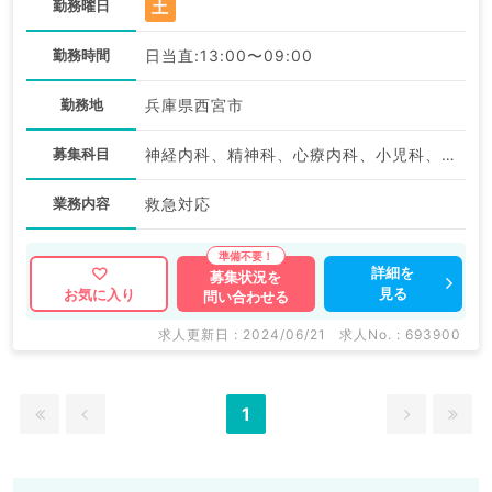
土
勤務曜日
勤務時間
日当直:13:00〜09:00
勤務地
兵庫県西宮市
募集科目
神経内科、精神科、心療内科、小児科、整形外科、形成外科、脳神経外科、呼吸器外科、心臓血管外科、小児外科、泌尿器科、産婦人科、一般内科、循環器内科、呼吸器内科、消化器内科、内分泌・代謝内科、腎臓内科、老年内科、血液内科、外科系全般、一般外科、消化器外科、膠原病科、スポーツ整形外科、大腸・肛門外科、脊髄・脊椎外科
業務内容
救急対応
詳細を
募集状況を
見る
お気に入り
問い合わせる
求人更新日 : 2024/06/21
求人No. : 693900
1