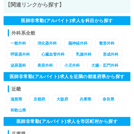
【関連リンクから探す】
医師非常勤(アルバイト)求人を科目から探す
外科系全般
一般外科
消化器外科
脳神経外科
整形外科
呼吸器外科
心臓血管外科
乳腺外科
形成外科
泌尿器科
美容外科
小児外科
大腸・肛門外科
医師非常勤(アルバイト)求人を近隣の都道府県から探す
近畿
滋賀県
京都府
大阪府
兵庫県
奈良県
和歌山県
医師非常勤(アルバイト)求人を市区町村から探す
兵庫県