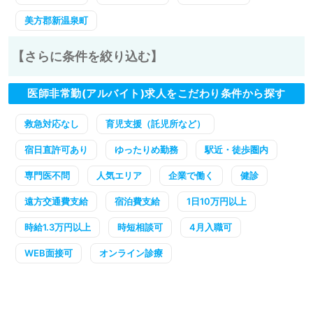
美方郡新温泉町
【さらに条件を絞り込む】
医師非常勤(アルバイト)求人をこだわり条件から探す
救急対応なし
育児支援（託児所など）
宿日直許可あり
ゆったりめ勤務
駅近・徒歩圏内
専門医不問
人気エリア
企業で働く
健診
遠方交通費支給
宿泊費支給
1日10万円以上
時給1.3万円以上
時短相談可
4月入職可
WEB面接可
オンライン診療