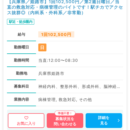
【兵庫県／姫路市】1回102,500円／第2週日曜日／当
直の救急対応・病棟管理のバイトです！駅チカでアクセ
ス抜群◎（内科系・外科系／非常勤）
駅近・徒歩圏内
給与
1回102,500円
日
勤務曜日
勤務時間
当直:12:00〜08:30
勤務地
兵庫県姫路市
募集科目
神経内科、整形外科、形成外科、脳神経外科、呼吸器外科、心臓血管外科、泌尿器科、一般内科、循環器内科、呼吸器内科、消化器内科、内分泌・代謝内科、腎臓内科、老年内科、血液内科、外科系全般、一般外科、消化器外科、乳腺外科、膠原病科、大腸・肛門外科
業務内容
病棟管理, 救急対応, その他
詳細を
募集状況を
見る
お気に入り
問い合わせる