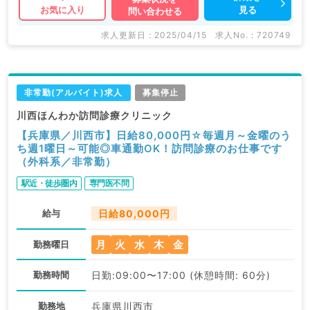
見る
お気に入り
問い合わせる
求人更新日 : 2025/04/15
求人No. : 720749
非常勤(アルバイト)求人
募集停止
川西ほんわか訪問診療クリニック
【兵庫県／川西市】日給80,000円☆毎週月～金曜のう
ち週1曜日～可能◎車通勤OK！訪問診療のお仕事です
（外科系／非常勤）
駅近・徒歩圏内
専門医不問
給与
日給80,000円
月
火
水
木
金
勤務曜日
勤務時間
日勤:09:00〜17:00 (休憩時間: 60分)
勤務地
兵庫県川西市