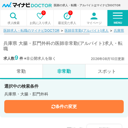
医師の求人・転職・アルバイトはマイナビDOCTOR
0
0
MENU
お気に入り求人
最近見た求人
マイページ
求人検索
医師求人・転職のマイナビDOCTOR
医師非常勤(アルバイト)求人
兵庫県
兵庫県 大腸・肛門外科の医師非常勤(アルバイト)求人・転
職
9
求人数
件
※非公開求人を除く
2026年08月10日更新
常勤
非常勤
スポット
選択中の検索条件
兵庫県・大腸・肛門外科
条件の変更