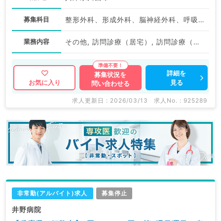
募集科目
整形外科、形成外科、脳神経外科、呼吸器外科、心臓血管外科、泌尿器科、外科系全般、一般外科、消化器外科、乳腺外科、大腸・肛門外科
業務内容
その他, 訪問診療（居宅）, 訪問診療（施設）
詳細を
募集状況を
見る
お気に入り
問い合わせる
求人更新日 : 2026/03/13
求人No. : 925289
非常勤(アルバイト)求人
募集停止
井野病院